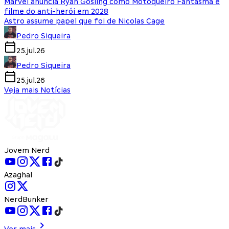
Marvel anuncia Ryan Gosling como Motoqueiro Fantasma e
filme do anti-herói em 2028
Astro assume papel que foi de Nicolas Cage
Pedro Siqueira
25.jul.26
Pedro Siqueira
25.jul.26
Veja mais Notícias
Jovem Nerd
Azaghal
NerdBunker
Ver mais