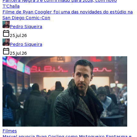
Pantera Negra 3 é confirmado para 2028, com novo
T'Challa
Filme de Ryan Coogler foi uma das novidades do estúdio na
San Diego Comic-Con
Pedro Siqueira
25.jul.26
Pedro Siqueira
25.jul.26
Filmes
Marvel anuncia Ryan Gosling como Motoqueiro Fantasma e