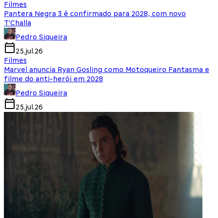
Filmes
Pantera Negra 3 é confirmado para 2028, com novo
T'Challa
Pedro Siqueira
25.jul.26
Filmes
Marvel anuncia Ryan Gosling como Motoqueiro Fantasma e
filme do anti-herói em 2028
Pedro Siqueira
25.jul.26