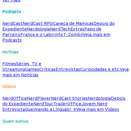
Podcasts
NerdCast
NerdCast RPG
Caneca de Mamicas
Depois do
Expediente
Nerdologia
NerdTech
Extras
Papo de
Parceiro
França e o Labirinto
T-Zombii
Veja mais em
Podcasts
Notícias
Filmes
Séries, TV e
Streaming
Games
Críticas
Entrevistas
Curiosidades e etc.
Veja
mais em Notícias
Vídeos
NerdOffice
NerdPlayer
NerdCast Stories
Nerdologia
Depois
do Expediente
NerdTour
TrailerOffice
Jovem Nerd
Entrevista
Queimando a Língua
Sr. K
Veja mais em Vídeos
Quem somos