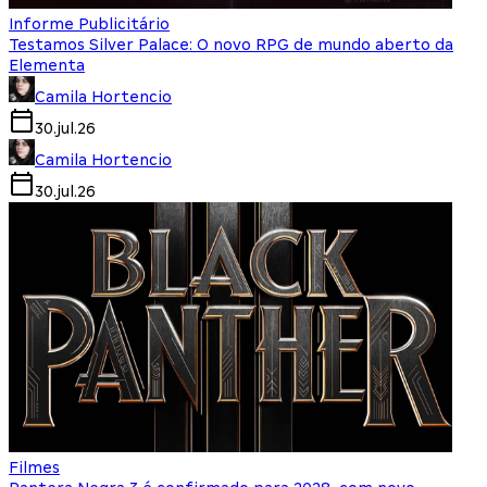
Informe Publicitário
Testamos Silver Palace: O novo RPG de mundo aberto da
Elementa
Camila Hortencio
30.jul.26
Camila Hortencio
30.jul.26
Filmes