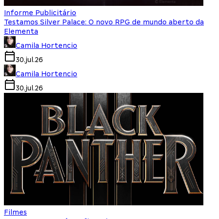
Informe Publicitário
Testamos Silver Palace: O novo RPG de mundo aberto da
Elementa
Camila Hortencio
30.jul.26
Camila Hortencio
30.jul.26
Filmes