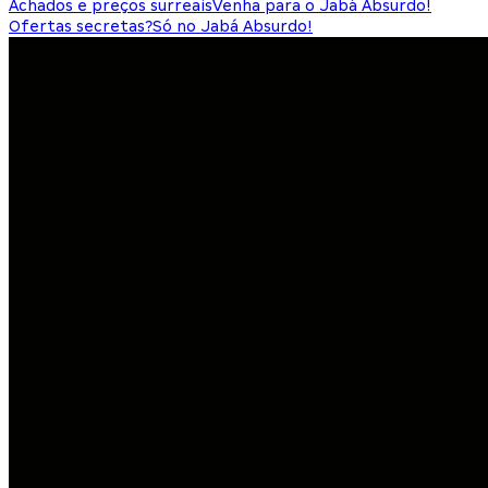
Achados e preços surreais
Venha para o Jabá Absurdo!
Ofertas secretas?
Só no Jabá Absurdo!