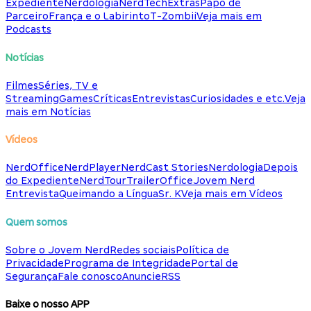
Expediente
Nerdologia
NerdTech
Extras
Papo de
Parceiro
França e o Labirinto
T-Zombii
Veja mais em
Podcasts
Notícias
Filmes
Séries, TV e
Streaming
Games
Críticas
Entrevistas
Curiosidades e etc.
Veja
mais em Notícias
Vídeos
NerdOffice
NerdPlayer
NerdCast Stories
Nerdologia
Depois
do Expediente
NerdTour
TrailerOffice
Jovem Nerd
Entrevista
Queimando a Língua
Sr. K
Veja mais em Vídeos
Quem somos
Sobre o Jovem Nerd
Redes sociais
Política de
Privacidade
Programa de Integridade
Portal de
Segurança
Fale conosco
Anuncie
RSS
Baixe o nosso APP