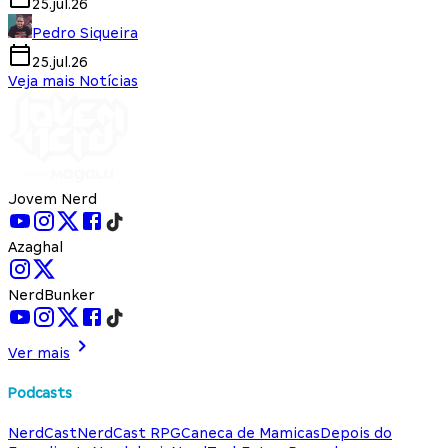
25.jul.26
Pedro Siqueira
25.jul.26
Veja mais Notícias
Jovem Nerd
Azaghal
NerdBunker
Ver mais
Podcasts
NerdCast
NerdCast RPG
Caneca de Mamicas
Depois do