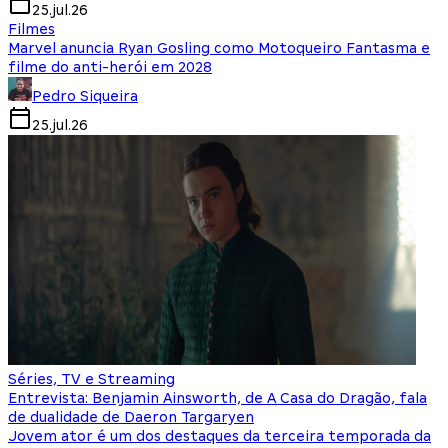
25.jul.26
Filmes
Marvel anuncia Ryan Gosling como Motoqueiro Fantasma e
filme do anti-herói em 2028
Pedro Siqueira
25.jul.26
Séries, TV e Streaming
Entrevista: Benjamin Ainsworth, de A Casa do Dragão, fala
de dualidade de Daeron Targaryen
Jovem ator é um dos destaques da terceira temporada da