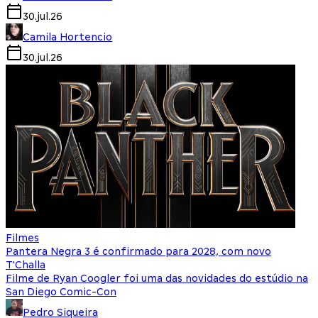
30.jul.26
Camila Hortencio
30.jul.26
Filmes
Pantera Negra 3 é confirmado para 2028, com novo
T'Challa
Filme de Ryan Coogler foi uma das novidades do estúdio na
San Diego Comic-Con
Pedro Siqueira