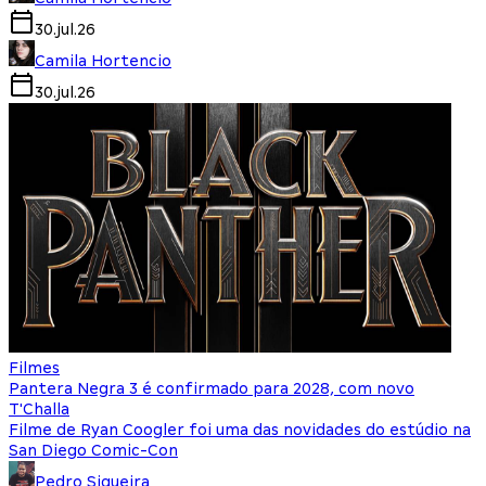
30.jul.26
Camila Hortencio
30.jul.26
Filmes
Pantera Negra 3 é confirmado para 2028, com novo
T'Challa
Filme de Ryan Coogler foi uma das novidades do estúdio na
San Diego Comic-Con
Pedro Siqueira