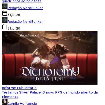
quadrinhos ao holofote
Redação NerdBunker
31.jul.26
Redação NerdBunker
31.jul.26
Informe Publicitário
Testamos Silver Palace: O novo RPG de mundo aberto da
Elementa
Camila Hortencio