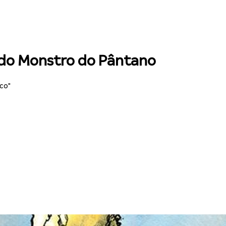
 do Monstro do Pântano
co"