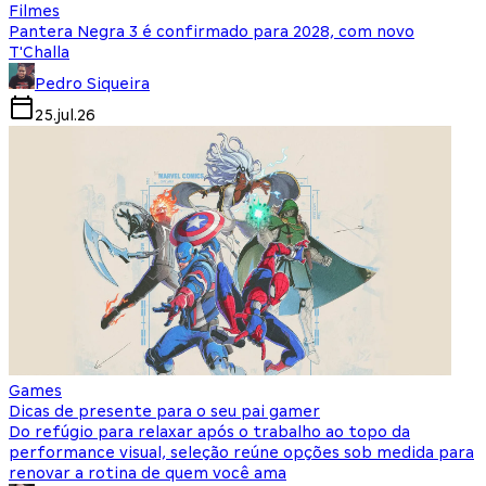
Filmes
Pantera Negra 3 é confirmado para 2028, com novo
T'Challa
Pedro Siqueira
25.jul.26
Games
Dicas de presente para o seu pai gamer
Do refúgio para relaxar após o trabalho ao topo da
performance visual, seleção reúne opções sob medida para
renovar a rotina de quem você ama