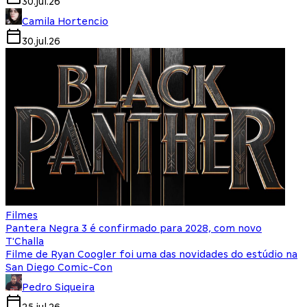
30.jul.26
Camila Hortencio
30.jul.26
Filmes
Pantera Negra 3 é confirmado para 2028, com novo
T'Challa
Filme de Ryan Coogler foi uma das novidades do estúdio na
San Diego Comic-Con
Pedro Siqueira