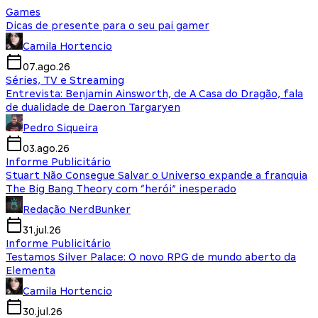
Games
Dicas de presente para o seu pai gamer
Camila Hortencio
07.ago.26
Séries, TV e Streaming
Entrevista: Benjamin Ainsworth, de A Casa do Dragão, fala
de dualidade de Daeron Targaryen
Pedro Siqueira
03.ago.26
Informe Publicitário
Stuart Não Consegue Salvar o Universo expande a franquia
The Big Bang Theory com “herói” inesperado
Redação NerdBunker
31.jul.26
Informe Publicitário
Testamos Silver Palace: O novo RPG de mundo aberto da
Elementa
Camila Hortencio
30.jul.26