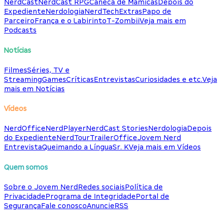
NerdCast
NerdCast RPG
Caneca de Mamicas
Depois do
Expediente
Nerdologia
NerdTech
Extras
Papo de
Parceiro
França e o Labirinto
T-Zombii
Veja mais em
Podcasts
Notícias
Filmes
Séries, TV e
Streaming
Games
Críticas
Entrevistas
Curiosidades e etc.
Veja
mais em Notícias
Vídeos
NerdOffice
NerdPlayer
NerdCast Stories
Nerdologia
Depois
do Expediente
NerdTour
TrailerOffice
Jovem Nerd
Entrevista
Queimando a Língua
Sr. K
Veja mais em Vídeos
Quem somos
Sobre o Jovem Nerd
Redes sociais
Política de
Privacidade
Programa de Integridade
Portal de
Segurança
Fale conosco
Anuncie
RSS