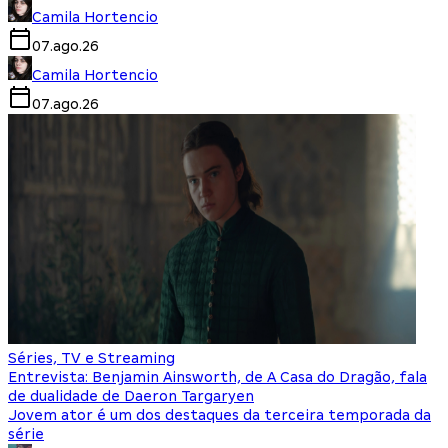
Camila Hortencio
07.ago.26
Camila Hortencio
07.ago.26
Séries, TV e Streaming
Entrevista: Benjamin Ainsworth, de A Casa do Dragão, fala
de dualidade de Daeron Targaryen
Jovem ator é um dos destaques da terceira temporada da
série