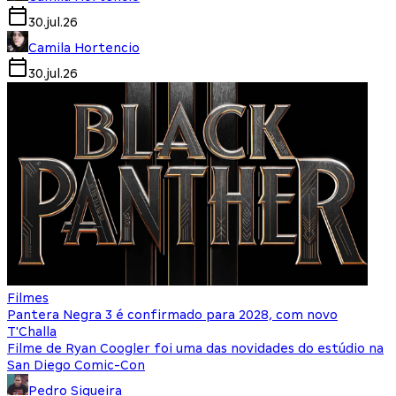
30.jul.26
Camila Hortencio
30.jul.26
Filmes
Pantera Negra 3 é confirmado para 2028, com novo
T'Challa
Filme de Ryan Coogler foi uma das novidades do estúdio na
San Diego Comic-Con
Pedro Siqueira