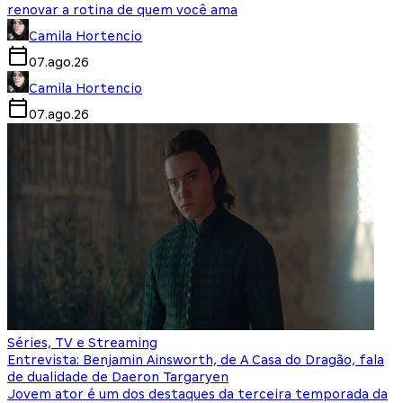
renovar a rotina de quem você ama
Camila Hortencio
07.ago.26
Camila Hortencio
07.ago.26
Séries, TV e Streaming
Entrevista: Benjamin Ainsworth, de A Casa do Dragão, fala
de dualidade de Daeron Targaryen
Jovem ator é um dos destaques da terceira temporada da