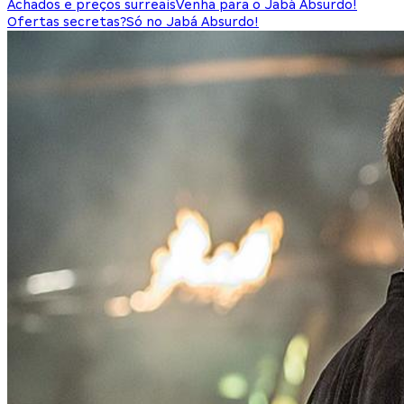
Achados e preços surreais
Venha para o Jabá Absurdo!
Ofertas secretas?
Só no Jabá Absurdo!