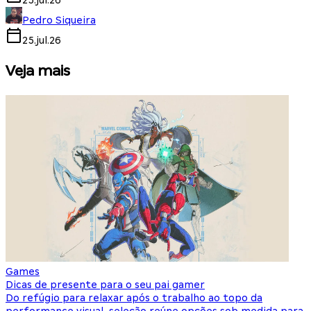
25.jul.26
Pedro Siqueira
25.jul.26
Veja mais
Games
S
Dicas de presente para o seu pai gamer
E
Do refúgio para relaxar após o trabalho ao topo da
d
performance visual, seleção reúne opções sob medida para
J