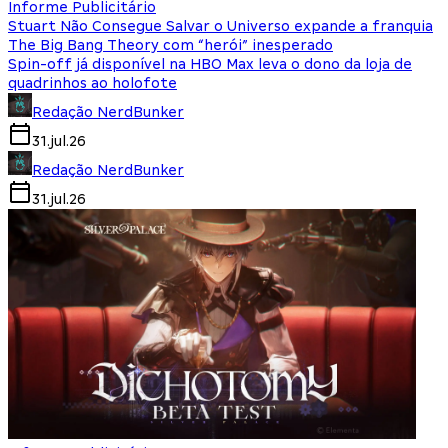
Informe Publicitário
Stuart Não Consegue Salvar o Universo expande a franquia
The Big Bang Theory com “herói” inesperado
Spin-off já disponível na HBO Max leva o dono da loja de
quadrinhos ao holofote
Redação NerdBunker
31.jul.26
Redação NerdBunker
31.jul.26