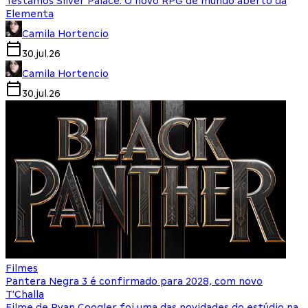
Testamos Silver Palace: O novo RPG de mundo aberto da
Elementa
Camila Hortencio
30.jul.26
Camila Hortencio
30.jul.26
Filmes
Pantera Negra 3 é confirmado para 2028, com novo
T'Challa
Filme de Ryan Coogler foi uma das novidades do estúdio na