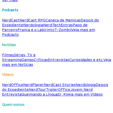
Podcasts
NerdCast
NerdCast RPG
Caneca de Mamicas
Depois do
Expediente
Nerdologia
NerdTech
Extras
Papo de
Parceiro
França e o Labirinto
T-Zombii
Veja mais em
Podcasts
Notícias
Filmes
Séries, TV e
Streaming
Games
Críticas
Entrevistas
Curiosidades e etc.
Veja
mais em Notícias
Vídeos
NerdOffice
NerdPlayer
NerdCast Stories
Nerdologia
Depois
do Expediente
NerdTour
TrailerOffice
Jovem Nerd
Entrevista
Queimando a Língua
Sr. K
Veja mais em Vídeos
Quem somos