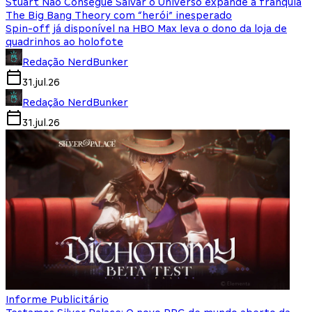
Stuart Não Consegue Salvar o Universo expande a franquia
The Big Bang Theory com “herói” inesperado
Spin-off já disponível na HBO Max leva o dono da loja de
quadrinhos ao holofote
Redação NerdBunker
31.jul.26
Redação NerdBunker
31.jul.26
Informe Publicitário