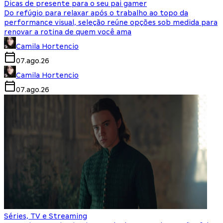
Dicas de presente para o seu pai gamer
Do refúgio para relaxar após o trabalho ao topo da
performance visual, seleção reúne opções sob medida para
renovar a rotina de quem você ama
Camila Hortencio
07.ago.26
Camila Hortencio
07.ago.26
Séries, TV e Streaming