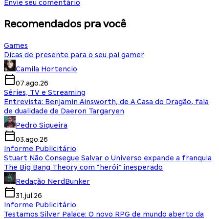
Envie seu comentário
Recomendados pra você
Games
Dicas de presente para o seu pai gamer
Camila Hortencio
07.ago.26
Séries, TV e Streaming
Entrevista: Benjamin Ainsworth, de A Casa do Dragão, fala
de dualidade de Daeron Targaryen
Pedro Siqueira
03.ago.26
Informe Publicitário
Stuart Não Consegue Salvar o Universo expande a franquia
The Big Bang Theory com “herói” inesperado
Redação NerdBunker
31.jul.26
Informe Publicitário
Testamos Silver Palace: O novo RPG de mundo aberto da