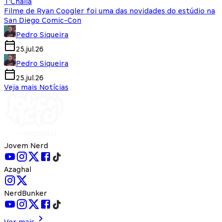
T'Challa
Filme de Ryan Coogler foi uma das novidades do estúdio na
San Diego Comic-Con
Pedro Siqueira
25.jul.26
Pedro Siqueira
25.jul.26
Veja mais Notícias
Jovem Nerd
Azaghal
NerdBunker
Ver mais