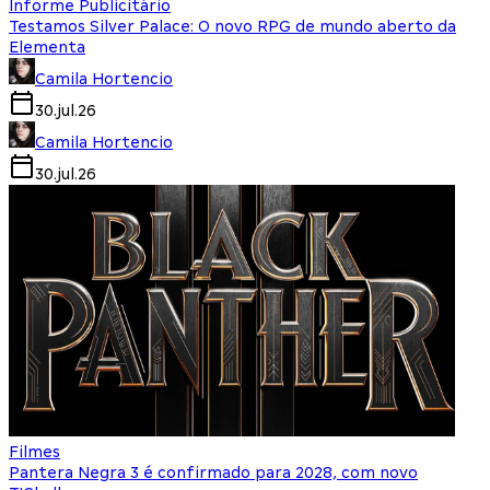
Informe Publicitário
Testamos Silver Palace: O novo RPG de mundo aberto da
Elementa
Camila Hortencio
30.jul.26
Camila Hortencio
30.jul.26
Filmes
Pantera Negra 3 é confirmado para 2028, com novo