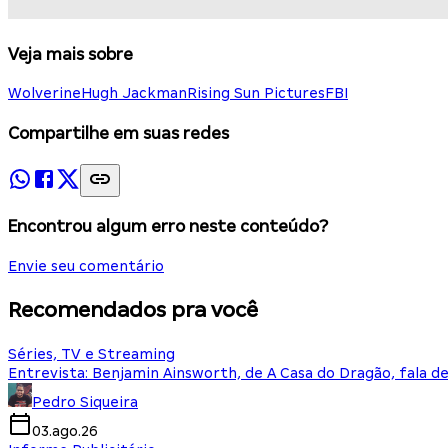
Veja mais sobre
Wolverine
Hugh Jackman
Rising Sun Pictures
FBI
Compartilhe em suas redes
Encontrou algum erro neste conteúdo?
Envie seu comentário
Recomendados pra você
Séries, TV e Streaming
Entrevista: Benjamin Ainsworth, de A Casa do Dragão, fala d
Pedro Siqueira
03.ago.26