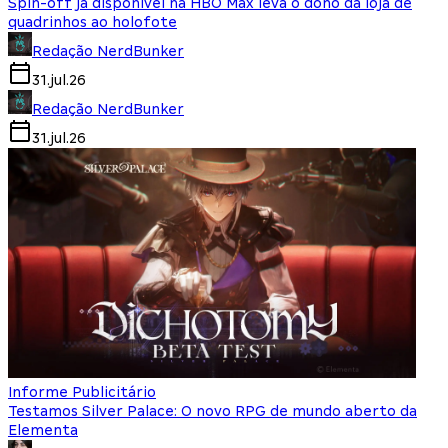
Spin-off já disponível na HBO Max leva o dono da loja de
quadrinhos ao holofote
Redação NerdBunker
31.jul.26
Redação NerdBunker
31.jul.26
Informe Publicitário
Testamos Silver Palace: O novo RPG de mundo aberto da
Elementa