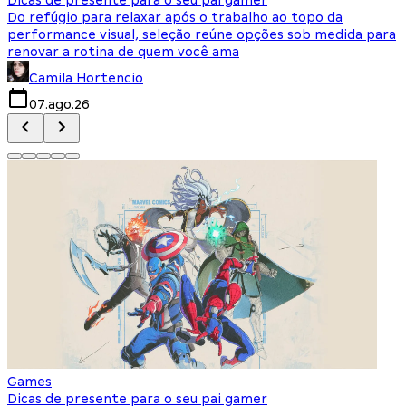
Do refúgio para relaxar após o trabalho ao topo da
d
performance visual, seleção reúne opções sob medida para
J
renovar a rotina de quem você ama
s
Camila Hortencio
07.ago.26
Games
Dicas de presente para o seu pai gamer