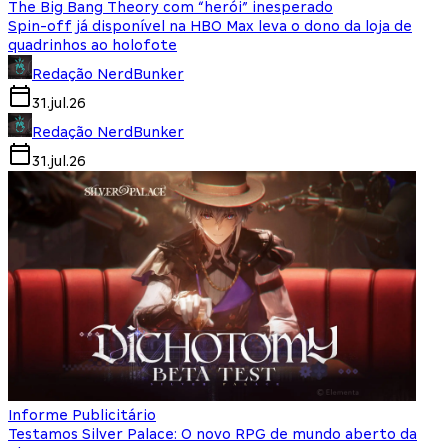
The Big Bang Theory com “herói” inesperado
Spin-off já disponível na HBO Max leva o dono da loja de
quadrinhos ao holofote
Redação NerdBunker
31.jul.26
Redação NerdBunker
31.jul.26
Informe Publicitário
Testamos Silver Palace: O novo RPG de mundo aberto da