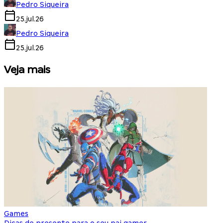
Pedro Siqueira
25.jul.26
Pedro Siqueira
25.jul.26
Veja mais
Games
S
Dicas de presente para o seu pai gamer
E