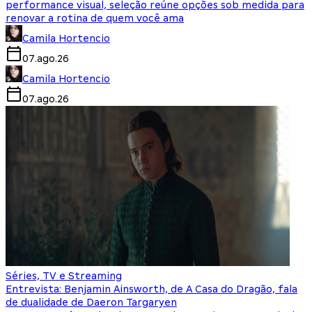
performance visual, seleção reúne opções sob medida para
renovar a rotina de quem você ama
Camila Hortencio
07.ago.26
Camila Hortencio
07.ago.26
Séries, TV e Streaming
Entrevista: Benjamin Ainsworth, de A Casa do Dragão, fala
de dualidade de Daeron Targaryen