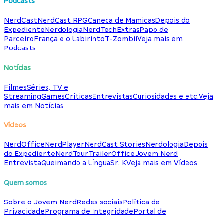
Podcasts
NerdCast
NerdCast RPG
Caneca de Mamicas
Depois do
Expediente
Nerdologia
NerdTech
Extras
Papo de
Parceiro
França e o Labirinto
T-Zombii
Veja mais em
Podcasts
Notícias
Filmes
Séries, TV e
Streaming
Games
Críticas
Entrevistas
Curiosidades e etc.
Veja
mais em Notícias
Vídeos
NerdOffice
NerdPlayer
NerdCast Stories
Nerdologia
Depois
do Expediente
NerdTour
TrailerOffice
Jovem Nerd
Entrevista
Queimando a Língua
Sr. K
Veja mais em Vídeos
Quem somos
Sobre o Jovem Nerd
Redes sociais
Política de
Privacidade
Programa de Integridade
Portal de