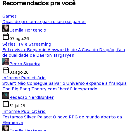
Recomendados pra você
Games
Dicas de presente para o seu pai gamer
Camila Hortencio
07.ago.26
Séries, TV e Streaming
Entrevista: Benjamin Ainsworth, de A Casa do Dragão, fala
de dualidade de Daeron Targaryen
Pedro Siqueira
03.ago.26
Informe Publicitário
Stuart Não Consegue Salvar o Universo expande a franquia
The Big Bang Theory com “herói” inesperado
Redação NerdBunker
31.jul.26
Informe Publicitário
Testamos Silver Palace: O novo RPG de mundo aberto da
Elementa