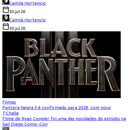
Camila Hortencio
30.jul.26
Camila Hortencio
30.jul.26
Filmes
Pantera Negra 3 é confirmado para 2028, com novo
T'Challa
Filme de Ryan Coogler foi uma das novidades do estúdio na
San Diego Comic-Con