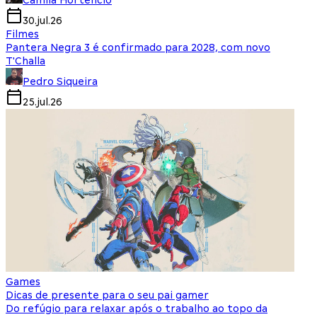
Camila Hortencio
30.jul.26
Filmes
Pantera Negra 3 é confirmado para 2028, com novo
T'Challa
Pedro Siqueira
25.jul.26
Games
Dicas de presente para o seu pai gamer
Do refúgio para relaxar após o trabalho ao topo da