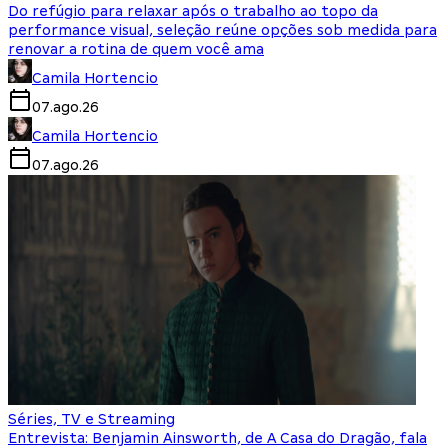
Do refúgio para relaxar após o trabalho ao topo da
performance visual, seleção reúne opções sob medida para
renovar a rotina de quem você ama
Camila Hortencio
07.ago.26
Camila Hortencio
07.ago.26
Séries, TV e Streaming
Entrevista: Benjamin Ainsworth, de A Casa do Dragão, fala