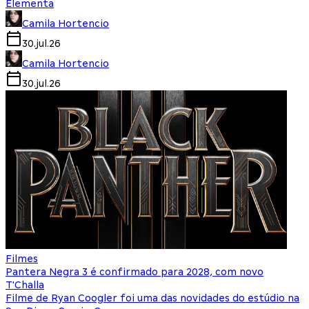
Elementa
Camila Hortencio
30.jul.26
Camila Hortencio
30.jul.26
Filmes
Pantera Negra 3 é confirmado para 2028, com novo
T'Challa
Filme de Ryan Coogler foi uma das novidades do estúdio na