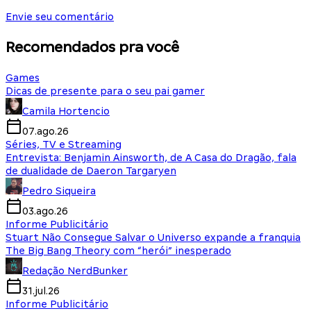
Envie seu comentário
Recomendados pra você
Games
Dicas de presente para o seu pai gamer
Camila Hortencio
07.ago.26
Séries, TV e Streaming
Entrevista: Benjamin Ainsworth, de A Casa do Dragão, fala
de dualidade de Daeron Targaryen
Pedro Siqueira
03.ago.26
Informe Publicitário
Stuart Não Consegue Salvar o Universo expande a franquia
The Big Bang Theory com “herói” inesperado
Redação NerdBunker
31.jul.26
Informe Publicitário