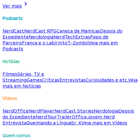
Ver mais
Podcasts
NerdCast
NerdCast RPG
Caneca de Mamicas
Depois do
Expediente
Nerdologia
NerdTech
Extras
Papo de
Parceiro
França e o Labirinto
T-Zombii
Veja mais em
Podcasts
Notícias
Filmes
Séries, TV e
Streaming
Games
Críticas
Entrevistas
Curiosidades e etc.
Veja
mais em Notícias
Vídeos
NerdOffice
NerdPlayer
NerdCast Stories
Nerdologia
Depois
do Expediente
NerdTour
TrailerOffice
Jovem Nerd
Entrevista
Queimando a Língua
Sr. K
Veja mais em Vídeos
Quem somos