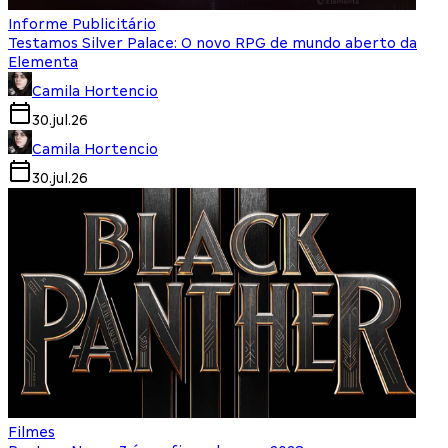
Informe Publicitário
Testamos Silver Palace: O novo RPG de mundo aberto da
Elementa
Camila Hortencio
30.jul.26
Camila Hortencio
30.jul.26
Filmes