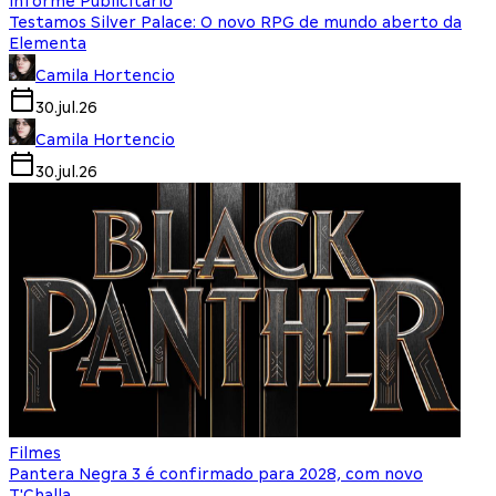
Informe Publicitário
Testamos Silver Palace: O novo RPG de mundo aberto da
Elementa
Camila Hortencio
30.jul.26
Camila Hortencio
30.jul.26
Filmes
Pantera Negra 3 é confirmado para 2028, com novo
T'Challa