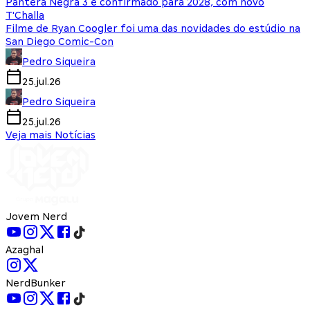
Pantera Negra 3 é confirmado para 2028, com novo
T'Challa
Filme de Ryan Coogler foi uma das novidades do estúdio na
San Diego Comic-Con
Pedro Siqueira
25.jul.26
Pedro Siqueira
25.jul.26
Veja mais Notícias
Jovem Nerd
Azaghal
NerdBunker