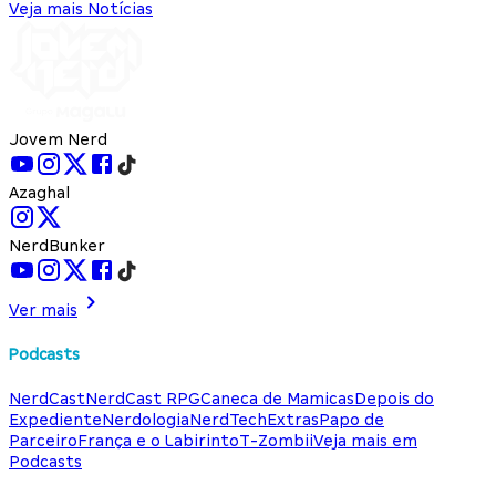
Veja mais Notícias
Jovem Nerd
Azaghal
NerdBunker
Ver mais
Podcasts
NerdCast
NerdCast RPG
Caneca de Mamicas
Depois do
Expediente
Nerdologia
NerdTech
Extras
Papo de
Parceiro
França e o Labirinto
T-Zombii
Veja mais em
Podcasts