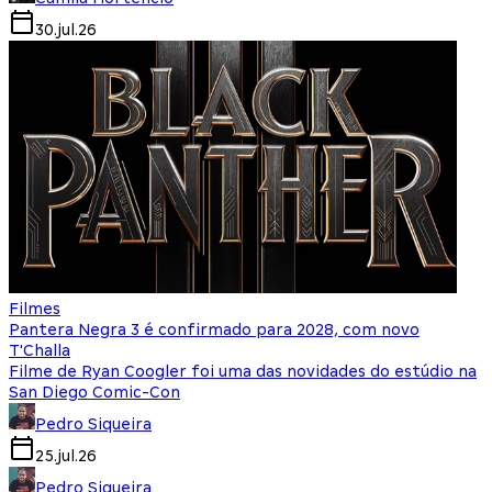
30.jul.26
Filmes
Pantera Negra 3 é confirmado para 2028, com novo
T'Challa
Filme de Ryan Coogler foi uma das novidades do estúdio na
San Diego Comic-Con
Pedro Siqueira
25.jul.26
Pedro Siqueira