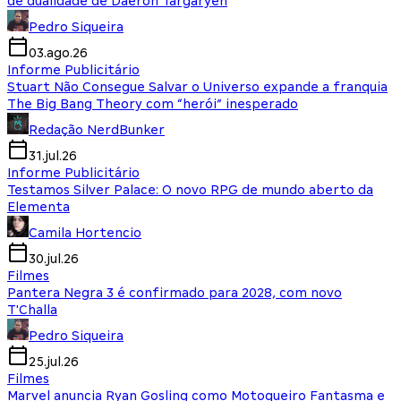
de dualidade de Daeron Targaryen
Pedro Siqueira
03.ago.26
Informe Publicitário
Stuart Não Consegue Salvar o Universo expande a franquia
The Big Bang Theory com “herói” inesperado
Redação NerdBunker
31.jul.26
Informe Publicitário
Testamos Silver Palace: O novo RPG de mundo aberto da
Elementa
Camila Hortencio
30.jul.26
Filmes
Pantera Negra 3 é confirmado para 2028, com novo
T'Challa
Pedro Siqueira
25.jul.26
Filmes
Marvel anuncia Ryan Gosling como Motoqueiro Fantasma e