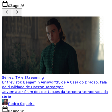
03.ago.26
Séries, TV e Streaming
Entrevista: Benjamin Ainsworth, de A Casa do Dragão, fala
de dualidade de Daeron Targaryen
Jovem ator é um dos destaques da terceira temporada da
série
Pedro Siqueira
03.ago.26