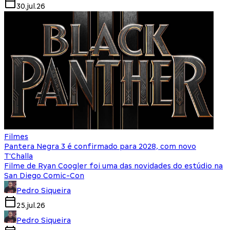
30.jul.26
Filmes
Pantera Negra 3 é confirmado para 2028, com novo
T'Challa
Filme de Ryan Coogler foi uma das novidades do estúdio na
San Diego Comic-Con
Pedro Siqueira
25.jul.26
Pedro Siqueira