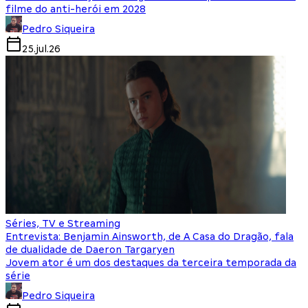
filme do anti-herói em 2028
Pedro Siqueira
25.jul.26
Séries, TV e Streaming
Entrevista: Benjamin Ainsworth, de A Casa do Dragão, fala
de dualidade de Daeron Targaryen
Jovem ator é um dos destaques da terceira temporada da
série
Pedro Siqueira