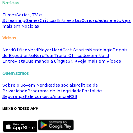
Notícias
Filmes
Séries, TV e
Streaming
Games
Críticas
Entrevistas
Curiosidades e etc.
Veja
mais em Notícias
Vídeos
NerdOffice
NerdPlayer
NerdCast Stories
Nerdologia
Depois
do Expediente
NerdTour
TrailerOffice
Jovem Nerd
Entrevista
Queimando a Língua
Sr. K
Veja mais em Vídeos
Quem somos
Sobre o Jovem Nerd
Redes sociais
Política de
Privacidade
Programa de Integridade
Portal de
Segurança
Fale conosco
Anuncie
RSS
Baixe o nosso APP