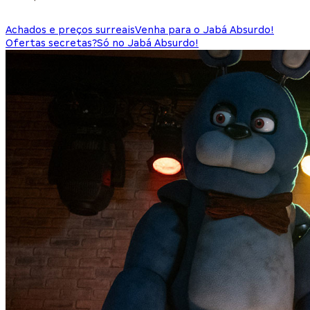
Achados e preços surreais
Venha para o Jabá Absurdo!
Ofertas secretas?
Só no Jabá Absurdo!