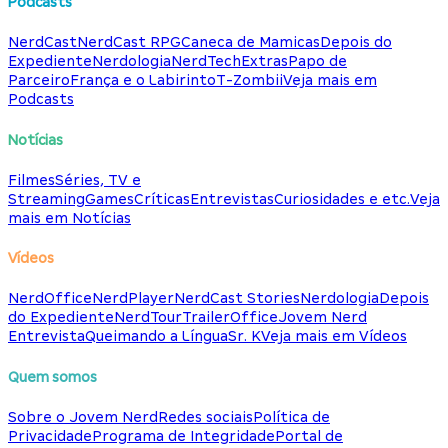
Podcasts
NerdCast
NerdCast RPG
Caneca de Mamicas
Depois do
Expediente
Nerdologia
NerdTech
Extras
Papo de
Parceiro
França e o Labirinto
T-Zombii
Veja mais em
Podcasts
Notícias
Filmes
Séries, TV e
Streaming
Games
Críticas
Entrevistas
Curiosidades e etc.
Veja
mais em Notícias
Vídeos
NerdOffice
NerdPlayer
NerdCast Stories
Nerdologia
Depois
do Expediente
NerdTour
TrailerOffice
Jovem Nerd
Entrevista
Queimando a Língua
Sr. K
Veja mais em Vídeos
Quem somos
Sobre o Jovem Nerd
Redes sociais
Política de
Privacidade
Programa de Integridade
Portal de