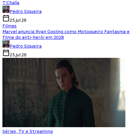
T'Challa
Pedro Siqueira
25.jul.26
Filmes
Marvel anuncia Ryan Gosling como Motoqueiro Fantasma e
filme do anti-herói em 2028
Pedro Siqueira
25.jul.26
Séries, TV e Streaming