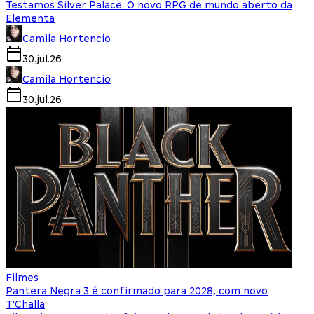
Testamos Silver Palace: O novo RPG de mundo aberto da
Elementa
Camila Hortencio
30.jul.26
Camila Hortencio
30.jul.26
Filmes
Pantera Negra 3 é confirmado para 2028, com novo
T'Challa