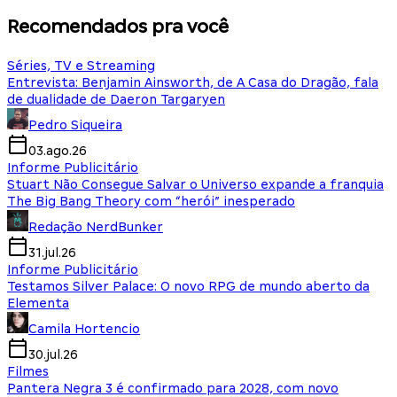
Recomendados pra você
Séries, TV e Streaming
Entrevista: Benjamin Ainsworth, de A Casa do Dragão, fala
de dualidade de Daeron Targaryen
Pedro Siqueira
03.ago.26
Informe Publicitário
Stuart Não Consegue Salvar o Universo expande a franquia
The Big Bang Theory com “herói” inesperado
Redação NerdBunker
31.jul.26
Informe Publicitário
Testamos Silver Palace: O novo RPG de mundo aberto da
Elementa
Camila Hortencio
30.jul.26
Filmes
Pantera Negra 3 é confirmado para 2028, com novo