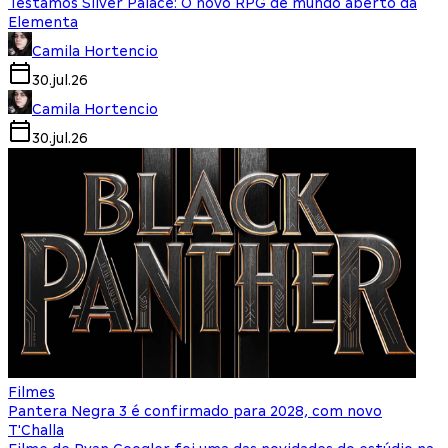
Testamos Silver Palace: O novo RPG de mundo aberto da
Elementa
Camila Hortencio
30.jul.26
Camila Hortencio
30.jul.26
Filmes
Pantera Negra 3 é confirmado para 2028, com novo
T'Challa