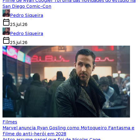
Filme de Ryan Coogler foi uma das novidades do estúdio na
San Diego Comic-Con
Pedro Siqueira
25.jul.26
Pedro Siqueira
25.jul.26
Filmes
Marvel anuncia Ryan Gosling como Motoqueiro Fantasma e
filme do anti-herói em 2028
Astro assume papel que foi de Nicolas Cage