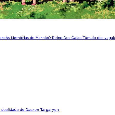
oro
As Memórias de Marnie
O Reino Dos Gatos
Túmulo dos vaga
e dualidade de Daeron Targaryen