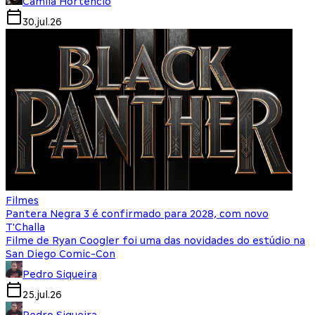
Camila Hortencio
30.jul.26
Filmes
Pantera Negra 3 é confirmado para 2028, com novo
T'Challa
Filme de Ryan Coogler foi uma das novidades do estúdio na
San Diego Comic-Con
Pedro Siqueira
25.jul.26
Pedro Siqueira