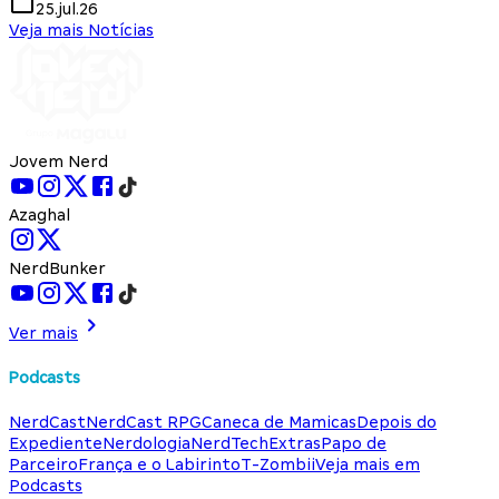
25.jul.26
Veja mais Notícias
Jovem Nerd
Azaghal
NerdBunker
Ver mais
Podcasts
NerdCast
NerdCast RPG
Caneca de Mamicas
Depois do
Expediente
Nerdologia
NerdTech
Extras
Papo de
Parceiro
França e o Labirinto
T-Zombii
Veja mais em
Podcasts