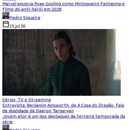
Marvel anuncia Ryan Gosling como Motoqueiro Fantasma e
filme do anti-herói em 2028
Pedro Siqueira
25.jul.26
Séries, TV e Streaming
Entrevista: Benjamin Ainsworth, de A Casa do Dragão, fala
de dualidade de Daeron Targaryen
Jovem ator é um dos destaques da terceira temporada da
série