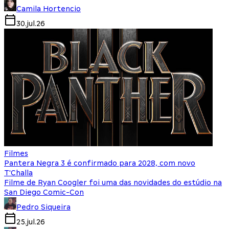
Camila Hortencio
30.jul.26
Filmes
Pantera Negra 3 é confirmado para 2028, com novo
T'Challa
Filme de Ryan Coogler foi uma das novidades do estúdio na
San Diego Comic-Con
Pedro Siqueira
25.jul.26