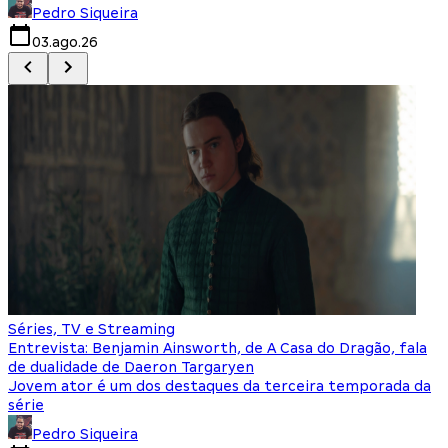
Pedro Siqueira
03.ago.26
Séries, TV e Streaming
Entrevista: Benjamin Ainsworth, de A Casa do Dragão, fala
de dualidade de Daeron Targaryen
Jovem ator é um dos destaques da terceira temporada da
série
Pedro Siqueira