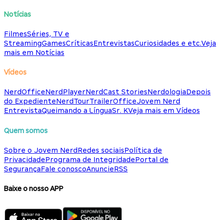
Notícias
Filmes
Séries, TV e
Streaming
Games
Críticas
Entrevistas
Curiosidades e etc.
Veja
mais em Notícias
Vídeos
NerdOffice
NerdPlayer
NerdCast Stories
Nerdologia
Depois
do Expediente
NerdTour
TrailerOffice
Jovem Nerd
Entrevista
Queimando a Língua
Sr. K
Veja mais em Vídeos
Quem somos
Sobre o Jovem Nerd
Redes sociais
Política de
Privacidade
Programa de Integridade
Portal de
Segurança
Fale conosco
Anuncie
RSS
Baixe o nosso APP