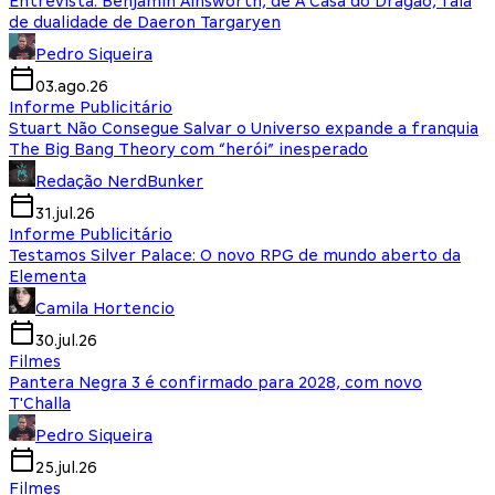
Entrevista: Benjamin Ainsworth, de A Casa do Dragão, fala
de dualidade de Daeron Targaryen
Pedro Siqueira
03.ago.26
Informe Publicitário
Stuart Não Consegue Salvar o Universo expande a franquia
The Big Bang Theory com “herói” inesperado
Redação NerdBunker
31.jul.26
Informe Publicitário
Testamos Silver Palace: O novo RPG de mundo aberto da
Elementa
Camila Hortencio
30.jul.26
Filmes
Pantera Negra 3 é confirmado para 2028, com novo
T'Challa
Pedro Siqueira
25.jul.26
Filmes