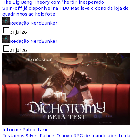
The Big Bang Theory com “herói” inesperado
Spin-off já disponível na HBO Max leva o dono da loja de
quadrinhos ao holofote
Redação NerdBunker
31.jul.26
Redação NerdBunker
31.jul.26
Informe Publicitário
Testamos Silver Palace: O novo RPG de mundo aberto da