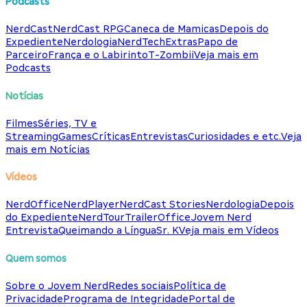
Podcasts
NerdCast
NerdCast RPG
Caneca de Mamicas
Depois do
Expediente
Nerdologia
NerdTech
Extras
Papo de
Parceiro
França e o Labirinto
T-Zombii
Veja mais em
Podcasts
Notícias
Filmes
Séries, TV e
Streaming
Games
Críticas
Entrevistas
Curiosidades e etc.
Veja
mais em Notícias
Vídeos
NerdOffice
NerdPlayer
NerdCast Stories
Nerdologia
Depois
do Expediente
NerdTour
TrailerOffice
Jovem Nerd
Entrevista
Queimando a Língua
Sr. K
Veja mais em Vídeos
Quem somos
Sobre o Jovem Nerd
Redes sociais
Política de
Privacidade
Programa de Integridade
Portal de