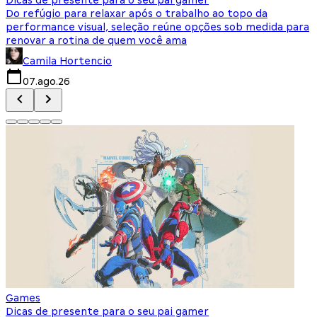
Do refúgio para relaxar após o trabalho ao topo da
d
performance visual, seleção reúne opções sob medida para
J
renovar a rotina de quem você ama
s
Camila Hortencio
07.ago.26
Games
Dicas de presente para o seu pai gamer