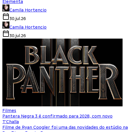
Elementa
Camila Hortencio
30.jul.26
Camila Hortencio
30.jul.26
Filmes
Pantera Negra 3 é confirmado para 2028, com novo
T'Challa
Filme de Ryan Coogler foi uma das novidades do estúdio na