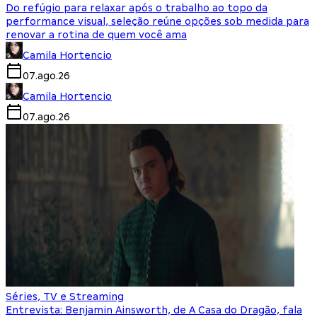
Do refúgio para relaxar após o trabalho ao topo da
performance visual, seleção reúne opções sob medida para
renovar a rotina de quem você ama
Camila Hortencio
07.ago.26
Camila Hortencio
07.ago.26
Séries, TV e Streaming
Entrevista: Benjamin Ainsworth, de A Casa do Dragão, fala