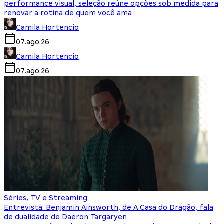
performance visual, seleção reúne opções sob medida para
renovar a rotina de quem você ama
Camila Hortencio
07.ago.26
Camila Hortencio
07.ago.26
Séries, TV e Streaming
Entrevista: Benjamin Ainsworth, de A Casa do Dragão, fala
de dualidade de Daeron Targaryen