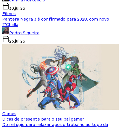
Camila Hortencio
30.jul.26
Filmes
Pantera Negra 3 é confirmado para 2028, com novo
T'Challa
Pedro Siqueira
25.jul.26
Games
Dicas de presente para o seu pai gamer
Do refúgio para relaxar após o trabalho ao topo da