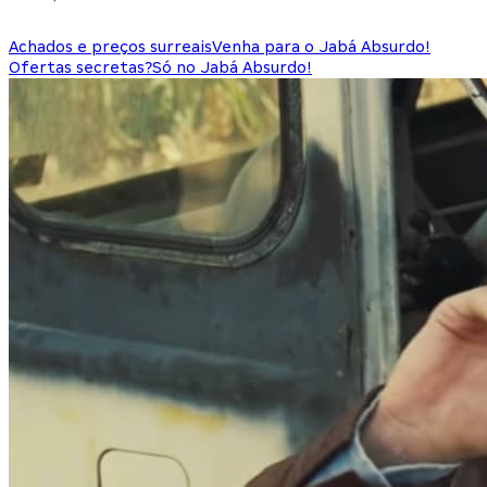
Achados e preços surreais
Venha para o Jabá Absurdo!
Ofertas secretas?
Só no Jabá Absurdo!