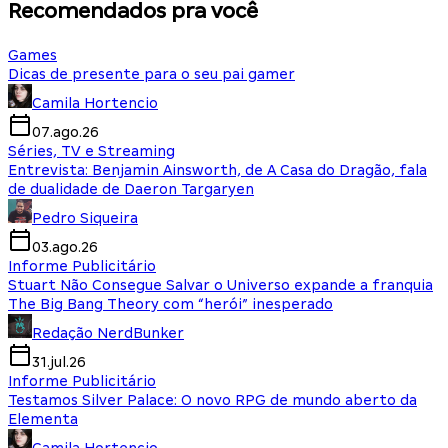
Recomendados pra você
Games
Dicas de presente para o seu pai gamer
Camila Hortencio
07.ago.26
Séries, TV e Streaming
Entrevista: Benjamin Ainsworth, de A Casa do Dragão, fala
de dualidade de Daeron Targaryen
Pedro Siqueira
03.ago.26
Informe Publicitário
Stuart Não Consegue Salvar o Universo expande a franquia
The Big Bang Theory com “herói” inesperado
Redação NerdBunker
31.jul.26
Informe Publicitário
Testamos Silver Palace: O novo RPG de mundo aberto da
Elementa