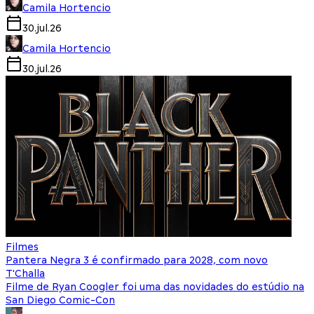
Camila Hortencio
30.jul.26
Camila Hortencio
30.jul.26
Filmes
Pantera Negra 3 é confirmado para 2028, com novo
T'Challa
Filme de Ryan Coogler foi uma das novidades do estúdio na
San Diego Comic-Con