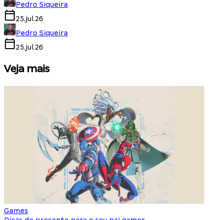
Pedro Siqueira
25.jul.26
Pedro Siqueira
25.jul.26
Veja mais
Games
S
Dicas de presente para o seu pai gamer
E