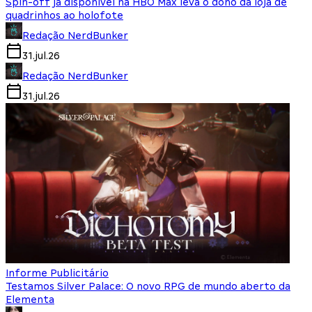
Spin-off já disponível na HBO Max leva o dono da loja de
quadrinhos ao holofote
Redação NerdBunker
31.jul.26
Redação NerdBunker
31.jul.26
Informe Publicitário
Testamos Silver Palace: O novo RPG de mundo aberto da
Elementa