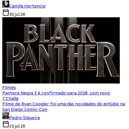
Camila Hortencio
30.jul.26
Filmes
Pantera Negra 3 é confirmado para 2028, com novo
T'Challa
Filme de Ryan Coogler foi uma das novidades do estúdio na
San Diego Comic-Con
Pedro Siqueira
25.jul.26