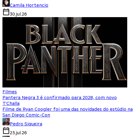
Camila Hortencio
30.jul.26
Filmes
Pantera Negra 3 é confirmado para 2028, com novo
T'Challa
Filme de Ryan Coogler foi uma das novidades do estúdio na
San Diego Comic-Con
Pedro Siqueira
25.jul.26