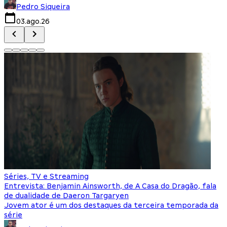
Pedro Siqueira
03.ago.26
Séries, TV e Streaming
Entrevista: Benjamin Ainsworth, de A Casa do Dragão, fala
de dualidade de Daeron Targaryen
Jovem ator é um dos destaques da terceira temporada da
série