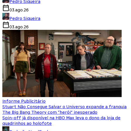
Pedro Siqueira
03.ago.26
Pedro Siqueira
03.ago.26
Informe Publicitário
Stuart Não Consegue Salvar o Universo expande a franquia
The Big Bang Theory com “herói” inesperado
Spin-off já disponível na HBO Max leva o dono da loja de
quadrinhos ao holofote