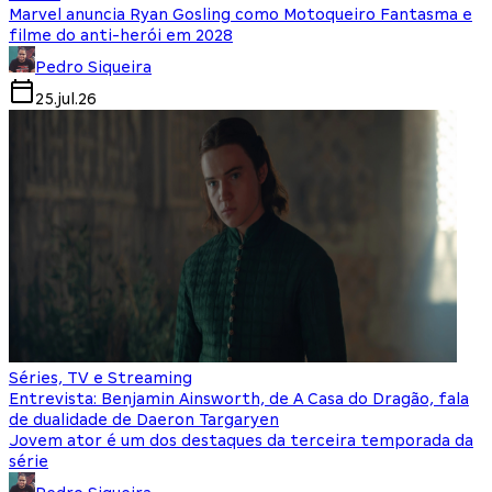
Marvel anuncia Ryan Gosling como Motoqueiro Fantasma e
filme do anti-herói em 2028
Pedro Siqueira
25.jul.26
Séries, TV e Streaming
Entrevista: Benjamin Ainsworth, de A Casa do Dragão, fala
de dualidade de Daeron Targaryen
Jovem ator é um dos destaques da terceira temporada da
série