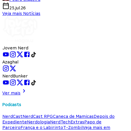
25.jul.26
Veja mais Notícias
Jovem Nerd
Azaghal
NerdBunker
Ver mais
Podcasts
NerdCast
NerdCast RPG
Caneca de Mamicas
Depois do
Expediente
Nerdologia
NerdTech
Extras
Papo de
Parceiro
França e o Labirinto
T-Zombii
Veja mais em