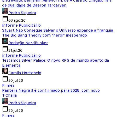
Entrevista: Benjamin Ainsworth, de A Casa do Dragão, fala
de dualidade de Daeron Targaryen
Pedro Siqueira
03.ago.26
Informe Publicitário
Stuart Não Consegue Salvar o Universo expande a franquia
The Big Bang Theory com “herói” inesperado
Redação NerdBunker
31.jul.26
Informe Publicitário
Testamos Silver Palace: O novo RPG de mundo aberto da
Elementa
Camila Hortencio
30.jul.26
Filmes
Pantera Negra 3 é confirmado para 2028, com novo
T'Challa
Pedro Siqueira
25.jul.26
Filmes