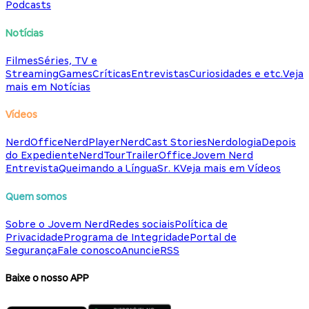
Podcasts
Notícias
Filmes
Séries, TV e
Streaming
Games
Críticas
Entrevistas
Curiosidades e etc.
Veja
mais em Notícias
Vídeos
NerdOffice
NerdPlayer
NerdCast Stories
Nerdologia
Depois
do Expediente
NerdTour
TrailerOffice
Jovem Nerd
Entrevista
Queimando a Língua
Sr. K
Veja mais em Vídeos
Quem somos
Sobre o Jovem Nerd
Redes sociais
Política de
Privacidade
Programa de Integridade
Portal de
Segurança
Fale conosco
Anuncie
RSS
Baixe o nosso APP