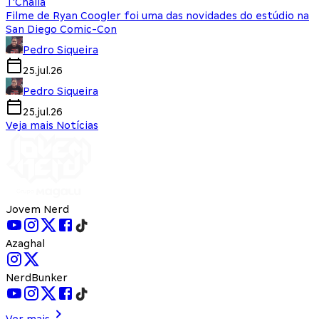
T'Challa
Filme de Ryan Coogler foi uma das novidades do estúdio na
San Diego Comic-Con
Pedro Siqueira
25.jul.26
Pedro Siqueira
25.jul.26
Veja mais Notícias
Jovem Nerd
Azaghal
NerdBunker
Ver mais