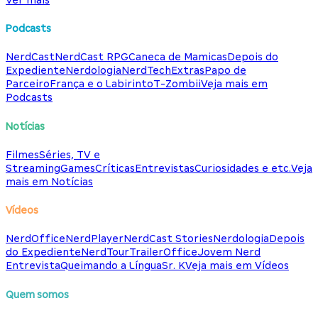
Podcasts
NerdCast
NerdCast RPG
Caneca de Mamicas
Depois do
Expediente
Nerdologia
NerdTech
Extras
Papo de
Parceiro
França e o Labirinto
T-Zombii
Veja mais em
Podcasts
Notícias
Filmes
Séries, TV e
Streaming
Games
Críticas
Entrevistas
Curiosidades e etc.
Veja
mais em Notícias
Vídeos
NerdOffice
NerdPlayer
NerdCast Stories
Nerdologia
Depois
do Expediente
NerdTour
TrailerOffice
Jovem Nerd
Entrevista
Queimando a Língua
Sr. K
Veja mais em Vídeos
Quem somos