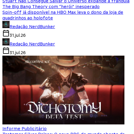
Stuart Não Consegue Salvar o Universo expande a franquia
The Big Bang Theory com “herói” inesperado
Spin-off já disponível na HBO Max leva o dono da loja de
quadrinhos ao holofote
Redação NerdBunker
31.jul.26
Redação NerdBunker
31.jul.26
Informe Publicitário