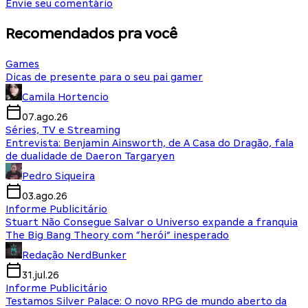
Envie seu comentário
Recomendados pra você
Games
Dicas de presente para o seu pai gamer
Camila Hortencio
07.ago.26
Séries, TV e Streaming
Entrevista: Benjamin Ainsworth, de A Casa do Dragão, fala
de dualidade de Daeron Targaryen
Pedro Siqueira
03.ago.26
Informe Publicitário
Stuart Não Consegue Salvar o Universo expande a franquia
The Big Bang Theory com “herói” inesperado
Redação NerdBunker
31.jul.26
Informe Publicitário
Testamos Silver Palace: O novo RPG de mundo aberto da