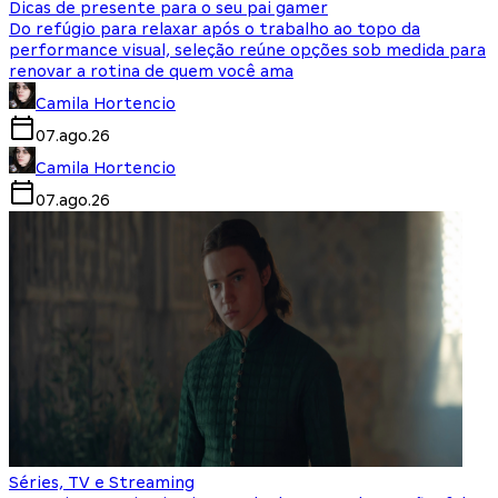
Dicas de presente para o seu pai gamer
Do refúgio para relaxar após o trabalho ao topo da
performance visual, seleção reúne opções sob medida para
renovar a rotina de quem você ama
Camila Hortencio
07.ago.26
Camila Hortencio
07.ago.26
Séries, TV e Streaming