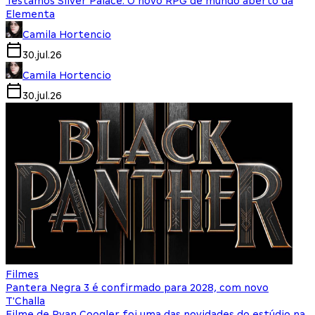
Testamos Silver Palace: O novo RPG de mundo aberto da
Elementa
Camila Hortencio
30.jul.26
Camila Hortencio
30.jul.26
Filmes
Pantera Negra 3 é confirmado para 2028, com novo
T'Challa
Filme de Ryan Coogler foi uma das novidades do estúdio na