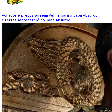
Achados e preços surreais
Venha para o Jabá Absurdo!
Ofertas secretas?
Só no Jabá Absurdo!