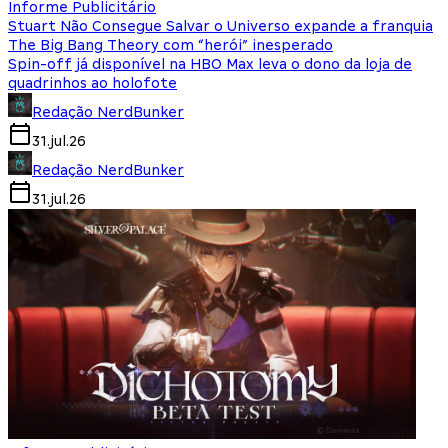
Informe Publicitário
Stuart Não Consegue Salvar o Universo expande a franquia
The Big Bang Theory com “herói” inesperado
Spin-off já disponível na HBO Max leva o dono da loja de
quadrinhos ao holofote
Redação NerdBunker
31.jul.26
Redação NerdBunker
31.jul.26