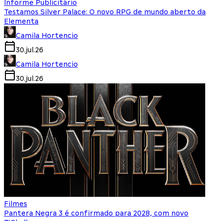
Informe Publicitário
Testamos Silver Palace: O novo RPG de mundo aberto da
Elementa
Camila Hortencio
30.jul.26
Camila Hortencio
30.jul.26
Filmes
Pantera Negra 3 é confirmado para 2028, com novo