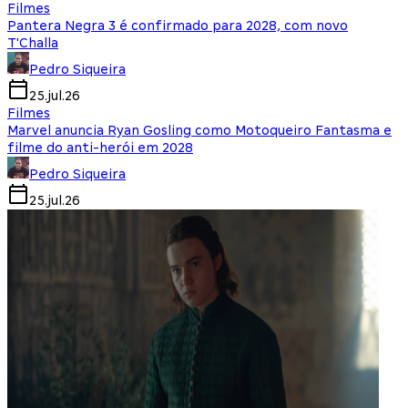
Filmes
Pantera Negra 3 é confirmado para 2028, com novo
T'Challa
Pedro Siqueira
25.jul.26
Filmes
Marvel anuncia Ryan Gosling como Motoqueiro Fantasma e
filme do anti-herói em 2028
Pedro Siqueira
25.jul.26