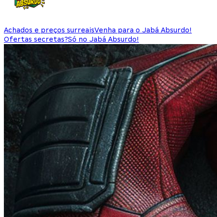
Achados e preços surreais
Venha para o Jabá Absurdo!
Ofertas secretas?
Só no Jabá Absurdo!