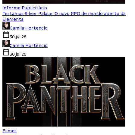
Informe Publicitário
Testamos Silver Palace: O novo RPG de mundo aberto da
Elementa
Camila Hortencio
30.jul.26
Camila Hortencio
30.jul.26
Filmes