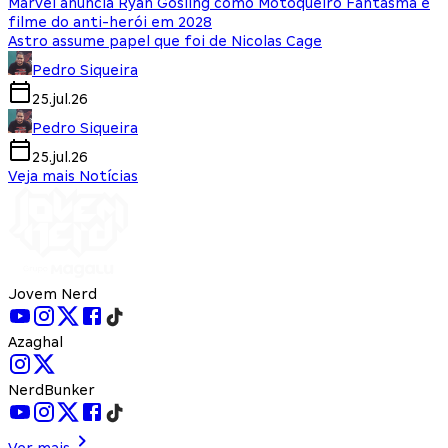
Marvel anuncia Ryan Gosling como Motoqueiro Fantasma e
filme do anti-herói em 2028
Astro assume papel que foi de Nicolas Cage
Pedro Siqueira
25.jul.26
Pedro Siqueira
25.jul.26
Veja mais Notícias
Jovem Nerd
Azaghal
NerdBunker
Ver mais