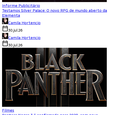
Informe Publicitário
Testamos Silver Palace: O novo RPG de mundo aberto da
Elementa
Camila Hortencio
30.jul.26
Camila Hortencio
30.jul.26
Filmes