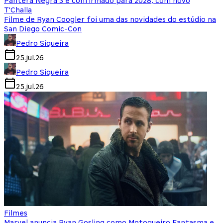
Pantera Negra 3 é confirmado para 2028, com novo
T'Challa
Filme de Ryan Coogler foi uma das novidades do estúdio na
San Diego Comic-Con
Pedro Siqueira
25.jul.26
Pedro Siqueira
25.jul.26
Filmes
Marvel anuncia Ryan Gosling como Motoqueiro Fantasma e