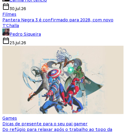
Camila Hortencio
30.jul.26
Filmes
Pantera Negra 3 é confirmado para 2028, com novo
T'Challa
Pedro Siqueira
25.jul.26
Games
Dicas de presente para o seu pai gamer
Do refúgio para relaxar após o trabalho ao topo da