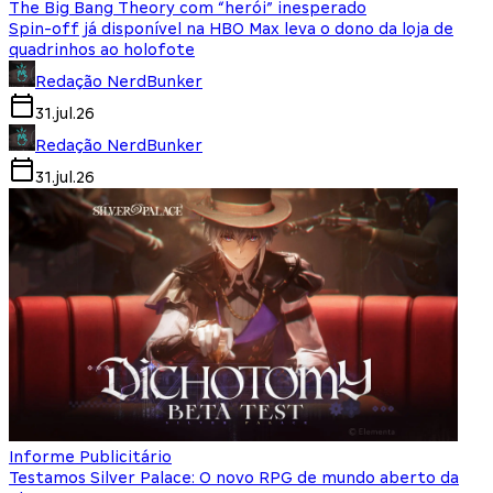
The Big Bang Theory com “herói” inesperado
Spin-off já disponível na HBO Max leva o dono da loja de
quadrinhos ao holofote
Redação NerdBunker
31.jul.26
Redação NerdBunker
31.jul.26
Informe Publicitário
Testamos Silver Palace: O novo RPG de mundo aberto da