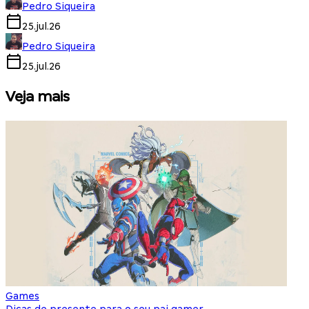
Pedro Siqueira
25.jul.26
Pedro Siqueira
25.jul.26
Veja mais
Games
S
Dicas de presente para o seu pai gamer
E