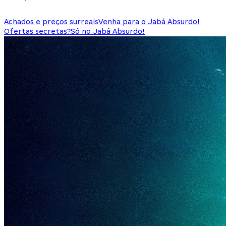
Achados e preços surreais
Venha para o Jabá Absurdo!
Ofertas secretas?
Só no Jabá Absurdo!