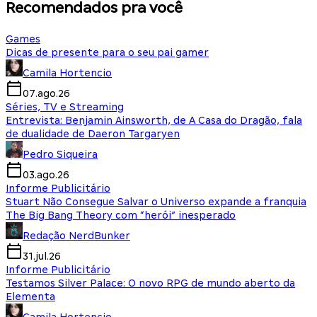
Recomendados pra você
Games
Dicas de presente para o seu pai gamer
Camila Hortencio
07.ago.26
Séries, TV e Streaming
Entrevista: Benjamin Ainsworth, de A Casa do Dragão, fala
de dualidade de Daeron Targaryen
Pedro Siqueira
03.ago.26
Informe Publicitário
Stuart Não Consegue Salvar o Universo expande a franquia
The Big Bang Theory com “herói” inesperado
Redação NerdBunker
31.jul.26
Informe Publicitário
Testamos Silver Palace: O novo RPG de mundo aberto da
Elementa