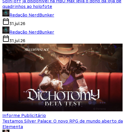
Spin-off já disponível na HBO Max leva o dono da loja de
quadrinhos ao holofote
Redação NerdBunker
31.jul.26
Redação NerdBunker
31.jul.26
Informe Publicitário
Testamos Silver Palace: O novo RPG de mundo aberto da
Elementa