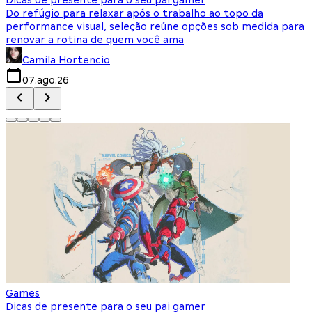
Do refúgio para relaxar após o trabalho ao topo da
d
performance visual, seleção reúne opções sob medida para
J
renovar a rotina de quem você ama
s
Camila Hortencio
07.ago.26
Games
Dicas de presente para o seu pai gamer