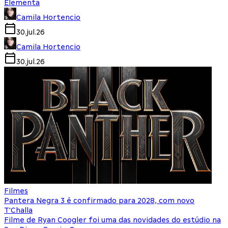
Elementa
Camila Hortencio
30.jul.26
Camila Hortencio
30.jul.26
Filmes
Pantera Negra 3 é confirmado para 2028, com novo
T'Challa
Filme de Ryan Coogler foi uma das novidades do estúdio na