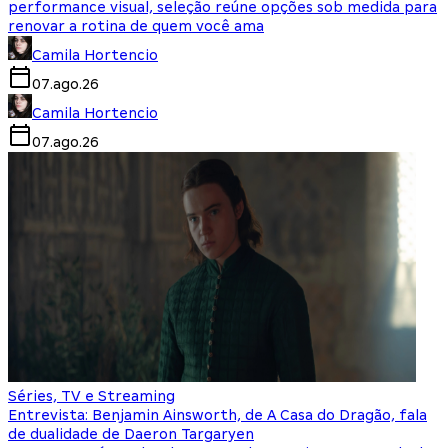
performance visual, seleção reúne opções sob medida para
renovar a rotina de quem você ama
Camila Hortencio
07.ago.26
Camila Hortencio
07.ago.26
Séries, TV e Streaming
Entrevista: Benjamin Ainsworth, de A Casa do Dragão, fala
de dualidade de Daeron Targaryen