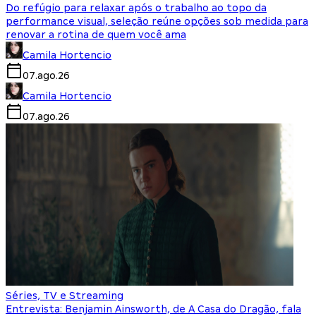
Do refúgio para relaxar após o trabalho ao topo da
performance visual, seleção reúne opções sob medida para
renovar a rotina de quem você ama
Camila Hortencio
07.ago.26
Camila Hortencio
07.ago.26
Séries, TV e Streaming
Entrevista: Benjamin Ainsworth, de A Casa do Dragão, fala