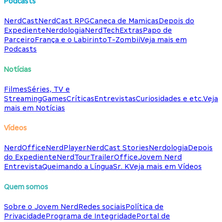
Podcasts
NerdCast
NerdCast RPG
Caneca de Mamicas
Depois do
Expediente
Nerdologia
NerdTech
Extras
Papo de
Parceiro
França e o Labirinto
T-Zombii
Veja mais em
Podcasts
Notícias
Filmes
Séries, TV e
Streaming
Games
Críticas
Entrevistas
Curiosidades e etc.
Veja
mais em Notícias
Vídeos
NerdOffice
NerdPlayer
NerdCast Stories
Nerdologia
Depois
do Expediente
NerdTour
TrailerOffice
Jovem Nerd
Entrevista
Queimando a Língua
Sr. K
Veja mais em Vídeos
Quem somos
Sobre o Jovem Nerd
Redes sociais
Política de
Privacidade
Programa de Integridade
Portal de