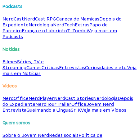
Podcasts
NerdCast
NerdCast RPG
Caneca de Mamicas
Depois do
Expediente
Nerdologia
NerdTech
Extras
Papo de
Parceiro
França e o Labirinto
T-Zombii
Veja mais em
Podcasts
Notícias
Filmes
Séries, TV e
Streaming
Games
Críticas
Entrevistas
Curiosidades e etc.
Veja
mais em Notícias
Vídeos
NerdOffice
NerdPlayer
NerdCast Stories
Nerdologia
Depois
do Expediente
NerdTour
TrailerOffice
Jovem Nerd
Entrevista
Queimando a Língua
Sr. K
Veja mais em Vídeos
Quem somos
Sobre o Jovem Nerd
Redes sociais
Política de