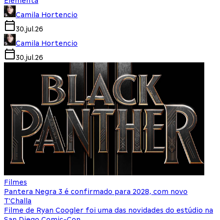
Elementa
Camila Hortencio
30.jul.26
Camila Hortencio
30.jul.26
Filmes
Pantera Negra 3 é confirmado para 2028, com novo
T'Challa
Filme de Ryan Coogler foi uma das novidades do estúdio na
San Diego Comic-Con