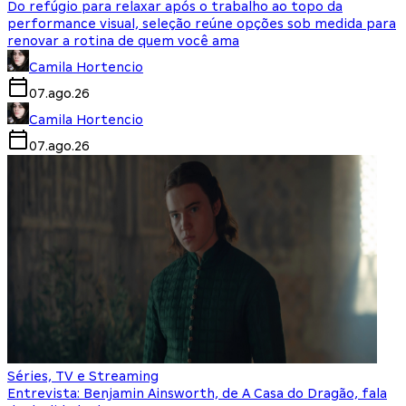
Do refúgio para relaxar após o trabalho ao topo da
performance visual, seleção reúne opções sob medida para
renovar a rotina de quem você ama
Camila Hortencio
07.ago.26
Camila Hortencio
07.ago.26
Séries, TV e Streaming
Entrevista: Benjamin Ainsworth, de A Casa do Dragão, fala