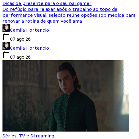
Dicas de presente para o seu pai gamer
Do refúgio para relaxar após o trabalho ao topo da
performance visual, seleção reúne opções sob medida para
renovar a rotina de quem você ama
Camila Hortencio
07.ago.26
Camila Hortencio
07.ago.26
Séries, TV e Streaming