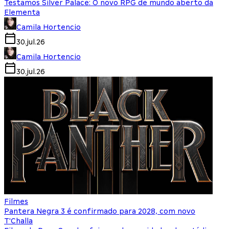
Testamos Silver Palace: O novo RPG de mundo aberto da
Elementa
Camila Hortencio
30.jul.26
Camila Hortencio
30.jul.26
Filmes
Pantera Negra 3 é confirmado para 2028, com novo
T'Challa