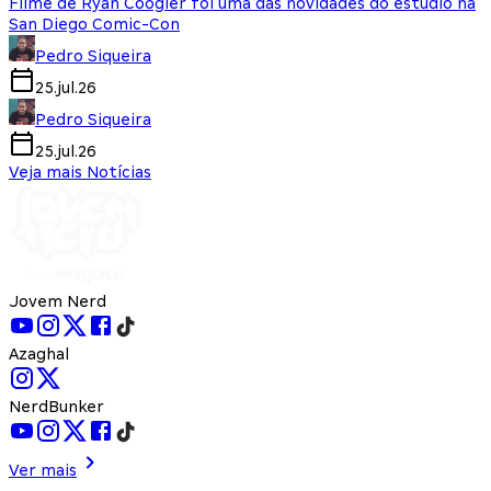
Filme de Ryan Coogler foi uma das novidades do estúdio na
San Diego Comic-Con
Pedro Siqueira
25.jul.26
Pedro Siqueira
25.jul.26
Veja mais Notícias
Jovem Nerd
Azaghal
NerdBunker
Ver mais