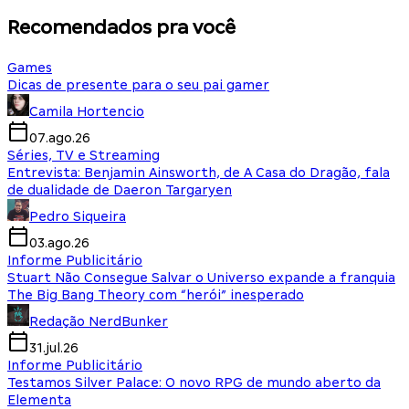
Recomendados pra você
Games
Dicas de presente para o seu pai gamer
Camila Hortencio
07.ago.26
Séries, TV e Streaming
Entrevista: Benjamin Ainsworth, de A Casa do Dragão, fala
de dualidade de Daeron Targaryen
Pedro Siqueira
03.ago.26
Informe Publicitário
Stuart Não Consegue Salvar o Universo expande a franquia
The Big Bang Theory com “herói” inesperado
Redação NerdBunker
31.jul.26
Informe Publicitário
Testamos Silver Palace: O novo RPG de mundo aberto da
Elementa