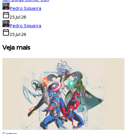
Pedro Siqueira
25.jul.26
Pedro Siqueira
25.jul.26
Veja mais
Games
S