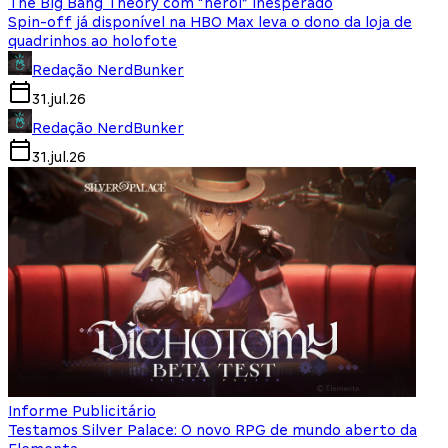
The Big Bang Theory com “herói” inesperado
Spin-off já disponível na HBO Max leva o dono da loja de
quadrinhos ao holofote
Redação NerdBunker
31.jul.26
Redação NerdBunker
31.jul.26
Informe Publicitário
Testamos Silver Palace: O novo RPG de mundo aberto da