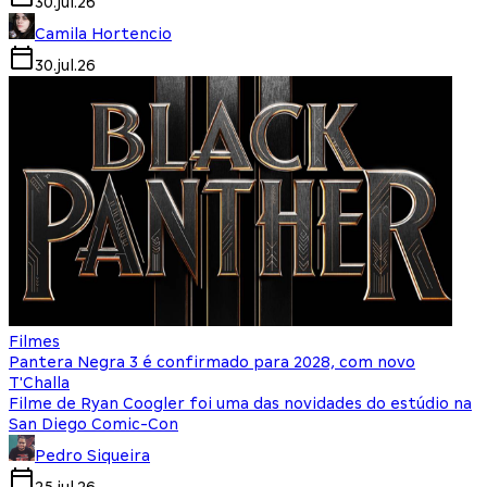
30.jul.26
Camila Hortencio
30.jul.26
Filmes
Pantera Negra 3 é confirmado para 2028, com novo
T'Challa
Filme de Ryan Coogler foi uma das novidades do estúdio na
San Diego Comic-Con
Pedro Siqueira