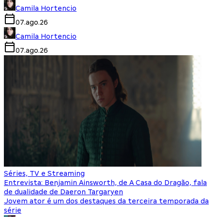
Camila Hortencio
07.ago.26
Camila Hortencio
07.ago.26
Séries, TV e Streaming
Entrevista: Benjamin Ainsworth, de A Casa do Dragão, fala
de dualidade de Daeron Targaryen
Jovem ator é um dos destaques da terceira temporada da
série