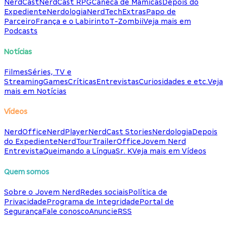
NerdCast
NerdCast RPG
Caneca de Mamicas
Depois do
Expediente
Nerdologia
NerdTech
Extras
Papo de
Parceiro
França e o Labirinto
T-Zombii
Veja mais em
Podcasts
Notícias
Filmes
Séries, TV e
Streaming
Games
Críticas
Entrevistas
Curiosidades e etc.
Veja
mais em Notícias
Vídeos
NerdOffice
NerdPlayer
NerdCast Stories
Nerdologia
Depois
do Expediente
NerdTour
TrailerOffice
Jovem Nerd
Entrevista
Queimando a Língua
Sr. K
Veja mais em Vídeos
Quem somos
Sobre o Jovem Nerd
Redes sociais
Política de
Privacidade
Programa de Integridade
Portal de
Segurança
Fale conosco
Anuncie
RSS