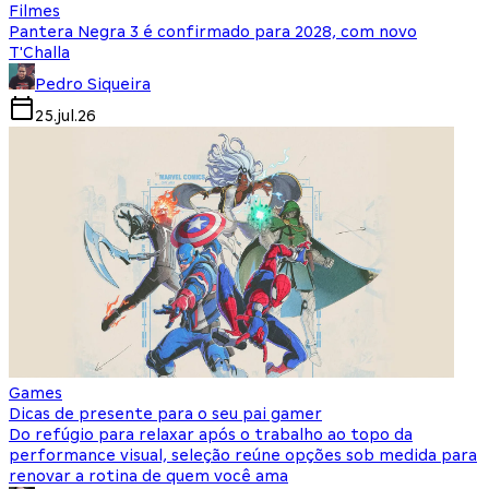
Filmes
Pantera Negra 3 é confirmado para 2028, com novo
T'Challa
Pedro Siqueira
25.jul.26
Games
Dicas de presente para o seu pai gamer
Do refúgio para relaxar após o trabalho ao topo da
performance visual, seleção reúne opções sob medida para
renovar a rotina de quem você ama