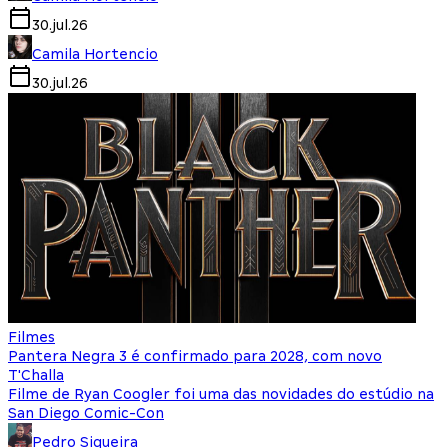
30.jul.26
Camila Hortencio
30.jul.26
Filmes
Pantera Negra 3 é confirmado para 2028, com novo
T'Challa
Filme de Ryan Coogler foi uma das novidades do estúdio na
San Diego Comic-Con
Pedro Siqueira