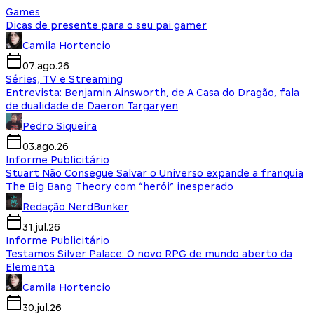
Games
Dicas de presente para o seu pai gamer
Camila Hortencio
07.ago.26
Séries, TV e Streaming
Entrevista: Benjamin Ainsworth, de A Casa do Dragão, fala
de dualidade de Daeron Targaryen
Pedro Siqueira
03.ago.26
Informe Publicitário
Stuart Não Consegue Salvar o Universo expande a franquia
The Big Bang Theory com “herói” inesperado
Redação NerdBunker
31.jul.26
Informe Publicitário
Testamos Silver Palace: O novo RPG de mundo aberto da
Elementa
Camila Hortencio
30.jul.26