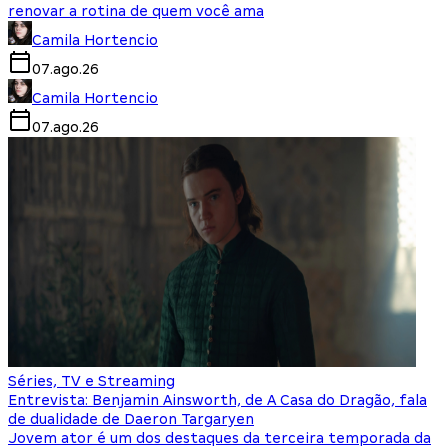
renovar a rotina de quem você ama
Camila Hortencio
07.ago.26
Camila Hortencio
07.ago.26
Séries, TV e Streaming
Entrevista: Benjamin Ainsworth, de A Casa do Dragão, fala
de dualidade de Daeron Targaryen
Jovem ator é um dos destaques da terceira temporada da