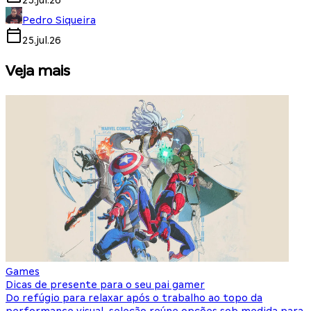
25.jul.26
Pedro Siqueira
25.jul.26
Veja mais
Games
S
Dicas de presente para o seu pai gamer
E
Do refúgio para relaxar após o trabalho ao topo da
d
performance visual, seleção reúne opções sob medida para
J