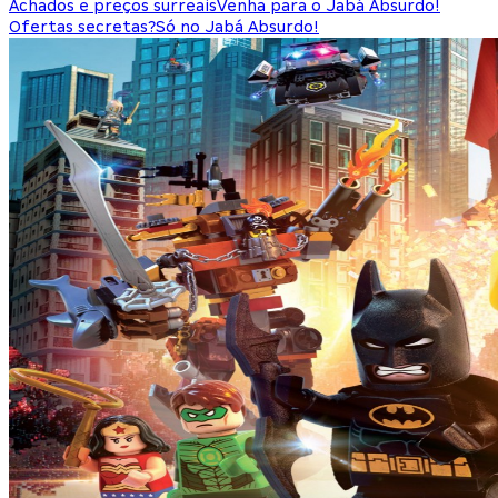
Achados e preços surreais
Venha para o Jabá Absurdo!
Ofertas secretas?
Só no Jabá Absurdo!