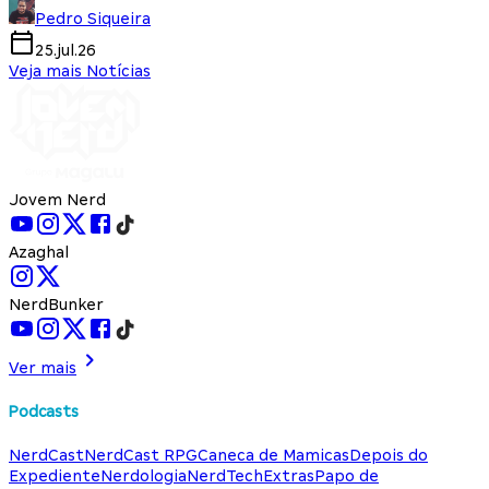
Pedro Siqueira
25.jul.26
Veja mais Notícias
Jovem Nerd
Azaghal
NerdBunker
Ver mais
Podcasts
NerdCast
NerdCast RPG
Caneca de Mamicas
Depois do
Expediente
Nerdologia
NerdTech
Extras
Papo de