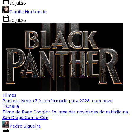
30.jul.26
Camila Hortencio
30.jul.26
Filmes
Pantera Negra 3 é confirmado para 2028, com novo
T'Challa
Filme de Ryan Coogler foi uma das novidades do estúdio na
San Diego Comic-Con
Pedro Siqueira