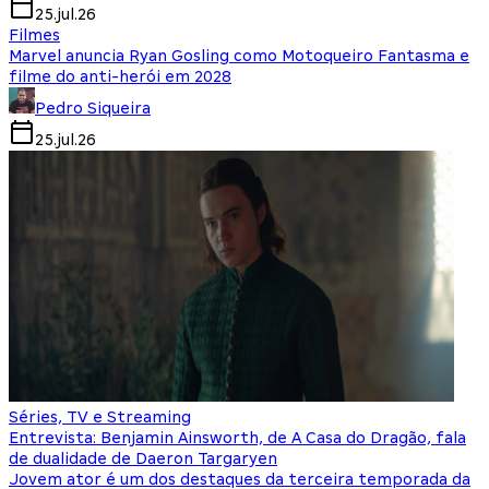
25.jul.26
Filmes
Marvel anuncia Ryan Gosling como Motoqueiro Fantasma e
filme do anti-herói em 2028
Pedro Siqueira
25.jul.26
Séries, TV e Streaming
Entrevista: Benjamin Ainsworth, de A Casa do Dragão, fala
de dualidade de Daeron Targaryen
Jovem ator é um dos destaques da terceira temporada da