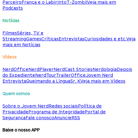
Parceiro
França e o Labirinto
T-Zombii
Veja mais em
Podcasts
Notícias
Filmes
Séries, TV e
Streaming
Games
Críticas
Entrevistas
Curiosidades e etc.
Veja
mais em Notícias
Vídeos
NerdOffice
NerdPlayer
NerdCast Stories
Nerdologia
Depois
do Expediente
NerdTour
TrailerOffice
Jovem Nerd
Entrevista
Queimando a Língua
Sr. K
Veja mais em Vídeos
Quem somos
Sobre o Jovem Nerd
Redes sociais
Política de
Privacidade
Programa de Integridade
Portal de
Segurança
Fale conosco
Anuncie
RSS
Baixe o nosso APP