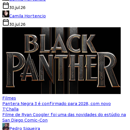
30.jul.26
Camila Hortencio
30.jul.26
Filmes
Pantera Negra 3 é confirmado para 2028, com novo
T'Challa
Filme de Ryan Coogler foi uma das novidades do estúdio na
San Diego Comic-Con
Pedro Siqueira