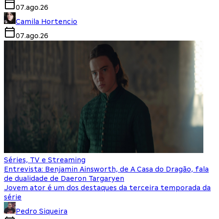
07.ago.26
Camila Hortencio
07.ago.26
Séries, TV e Streaming
Entrevista: Benjamin Ainsworth, de A Casa do Dragão, fala
de dualidade de Daeron Targaryen
Jovem ator é um dos destaques da terceira temporada da
série
Pedro Siqueira