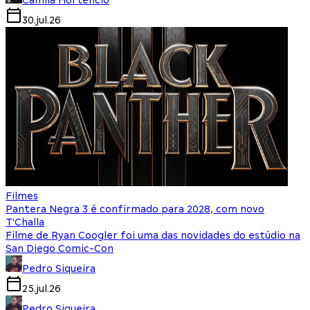
30.jul.26
Filmes
Pantera Negra 3 é confirmado para 2028, com novo
T'Challa
Filme de Ryan Coogler foi uma das novidades do estúdio na
San Diego Comic-Con
Pedro Siqueira
25.jul.26
Pedro Siqueira