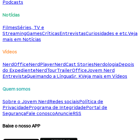
Podcasts
Notícias
Filmes
Séries, TV e
Streaming
Games
Críticas
Entrevistas
Curiosidades e etc.
Veja
mais em Notícias
Vídeos
NerdOffice
NerdPlayer
NerdCast Stories
Nerdologia
Depois
do Expediente
NerdTour
TrailerOffice
Jovem Nerd
Entrevista
Queimando a Língua
Sr. K
Veja mais em Vídeos
Quem somos
Sobre o Jovem Nerd
Redes sociais
Política de
Privacidade
Programa de Integridade
Portal de
Segurança
Fale conosco
Anuncie
RSS
Baixe o nosso APP