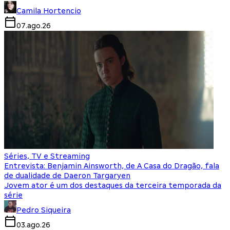
Camila Hortencio
07.ago.26
Séries, TV e Streaming
Entrevista: Benjamin Ainsworth, de A Casa do Dragão, fala
de dualidade de Daeron Targaryen
Jovem ator é um dos destaques da terceira temporada da
série
Pedro Siqueira
03.ago.26