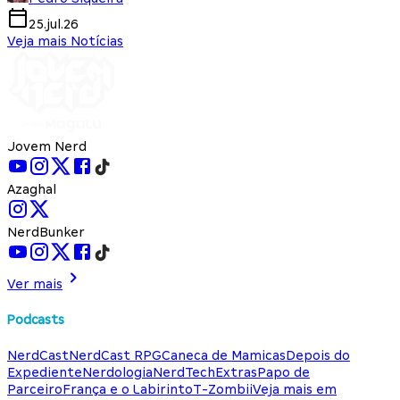
25.jul.26
Veja mais Notícias
Jovem Nerd
Azaghal
NerdBunker
Ver mais
Podcasts
NerdCast
NerdCast RPG
Caneca de Mamicas
Depois do
Expediente
Nerdologia
NerdTech
Extras
Papo de
Parceiro
França e o Labirinto
T-Zombii
Veja mais em