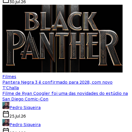
30.jul.26
Filmes
Pantera Negra 3 é confirmado para 2028, com novo
T'Challa
Filme de Ryan Coogler foi uma das novidades do estúdio na
San Diego Comic-Con
Pedro Siqueira
25.jul.26
Pedro Siqueira