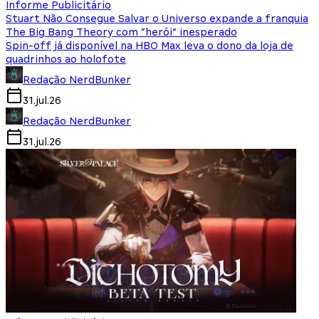
Informe Publicitário
Stuart Não Consegue Salvar o Universo expande a franquia
The Big Bang Theory com “herói” inesperado
Spin-off já disponível na HBO Max leva o dono da loja de
quadrinhos ao holofote
Redação NerdBunker
31.jul.26
Redação NerdBunker
31.jul.26