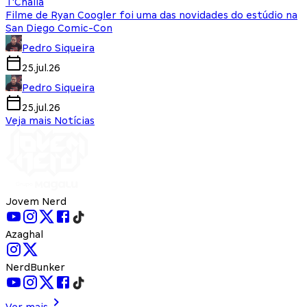
T'Challa
Filme de Ryan Coogler foi uma das novidades do estúdio na
San Diego Comic-Con
Pedro Siqueira
25.jul.26
Pedro Siqueira
25.jul.26
Veja mais Notícias
Jovem Nerd
Azaghal
NerdBunker
Ver mais