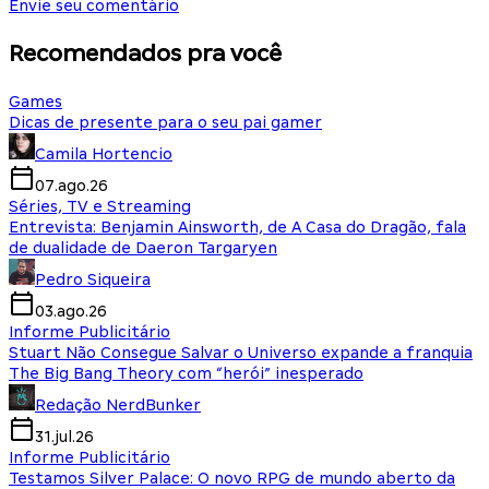
Envie seu comentário
Recomendados pra você
Games
Dicas de presente para o seu pai gamer
Camila Hortencio
07.ago.26
Séries, TV e Streaming
Entrevista: Benjamin Ainsworth, de A Casa do Dragão, fala
de dualidade de Daeron Targaryen
Pedro Siqueira
03.ago.26
Informe Publicitário
Stuart Não Consegue Salvar o Universo expande a franquia
The Big Bang Theory com “herói” inesperado
Redação NerdBunker
31.jul.26
Informe Publicitário
Testamos Silver Palace: O novo RPG de mundo aberto da