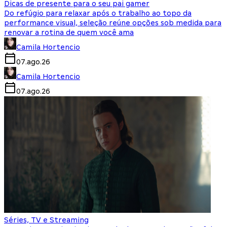
Dicas de presente para o seu pai gamer
Do refúgio para relaxar após o trabalho ao topo da
performance visual, seleção reúne opções sob medida para
renovar a rotina de quem você ama
Camila Hortencio
07.ago.26
Camila Hortencio
07.ago.26
Séries, TV e Streaming