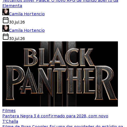
Testamos Silver Palace: O novo RPG de mundo aberto da
Elementa
Camila Hortencio
30.jul.26
Camila Hortencio
30.jul.26
Filmes
Pantera Negra 3 é confirmado para 2028, com novo
T'Challa
Filme de Ryan Coogler foi uma das novidades do estúdio na