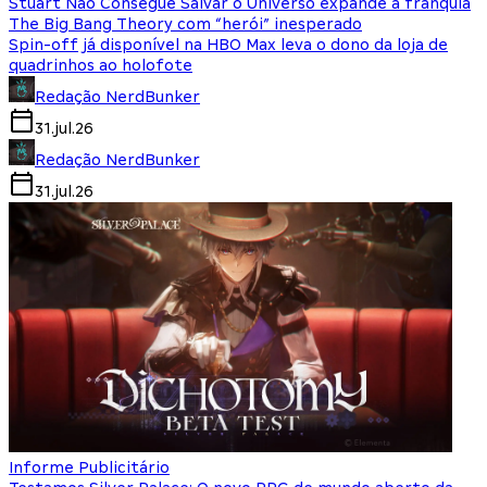
Stuart Não Consegue Salvar o Universo expande a franquia
The Big Bang Theory com “herói” inesperado
Spin-off já disponível na HBO Max leva o dono da loja de
quadrinhos ao holofote
Redação NerdBunker
31.jul.26
Redação NerdBunker
31.jul.26
Informe Publicitário