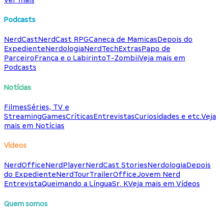
Podcasts
NerdCast
NerdCast RPG
Caneca de Mamicas
Depois do
Expediente
Nerdologia
NerdTech
Extras
Papo de
Parceiro
França e o Labirinto
T-Zombii
Veja mais em
Podcasts
Notícias
Filmes
Séries, TV e
Streaming
Games
Críticas
Entrevistas
Curiosidades e etc.
Veja
mais em Notícias
Vídeos
NerdOffice
NerdPlayer
NerdCast Stories
Nerdologia
Depois
do Expediente
NerdTour
TrailerOffice
Jovem Nerd
Entrevista
Queimando a Língua
Sr. K
Veja mais em Vídeos
Quem somos