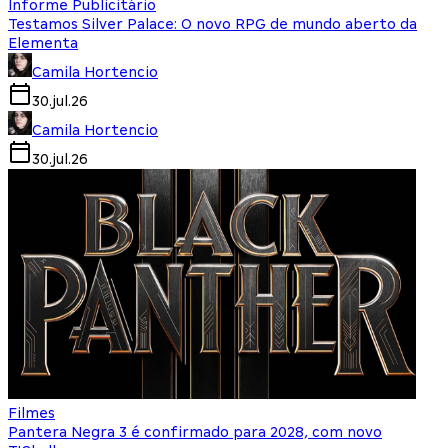
Informe Publicitário
Testamos Silver Palace: O novo RPG de mundo aberto da
Elementa
Camila Hortencio
30.jul.26
Camila Hortencio
30.jul.26
Filmes
Pantera Negra 3 é confirmado para 2028, com novo