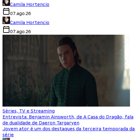
Camila Hortencio
07.ago.26
Camila Hortencio
07.ago.26
Séries, TV e Streaming
Entrevista: Benjamin Ainsworth, de A Casa do Dragão, fala
de dualidade de Daeron Targaryen
Jovem ator é um dos destaques da terceira temporada da
série