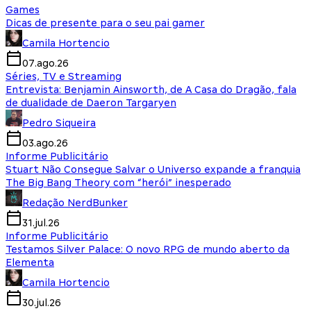
Games
Dicas de presente para o seu pai gamer
Camila Hortencio
07.ago.26
Séries, TV e Streaming
Entrevista: Benjamin Ainsworth, de A Casa do Dragão, fala
de dualidade de Daeron Targaryen
Pedro Siqueira
03.ago.26
Informe Publicitário
Stuart Não Consegue Salvar o Universo expande a franquia
The Big Bang Theory com “herói” inesperado
Redação NerdBunker
31.jul.26
Informe Publicitário
Testamos Silver Palace: O novo RPG de mundo aberto da
Elementa
Camila Hortencio
30.jul.26