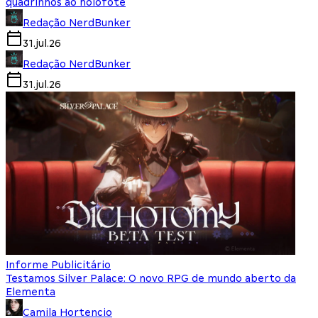
quadrinhos ao holofote
Redação NerdBunker
31.jul.26
Redação NerdBunker
31.jul.26
Informe Publicitário
Testamos Silver Palace: O novo RPG de mundo aberto da
Elementa
Camila Hortencio