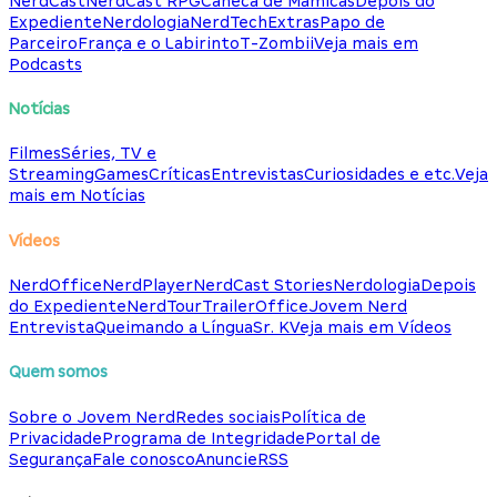
NerdCast
NerdCast RPG
Caneca de Mamicas
Depois do
Expediente
Nerdologia
NerdTech
Extras
Papo de
Parceiro
França e o Labirinto
T-Zombii
Veja mais em
Podcasts
Notícias
Filmes
Séries, TV e
Streaming
Games
Críticas
Entrevistas
Curiosidades e etc.
Veja
mais em Notícias
Vídeos
NerdOffice
NerdPlayer
NerdCast Stories
Nerdologia
Depois
do Expediente
NerdTour
TrailerOffice
Jovem Nerd
Entrevista
Queimando a Língua
Sr. K
Veja mais em Vídeos
Quem somos
Sobre o Jovem Nerd
Redes sociais
Política de
Privacidade
Programa de Integridade
Portal de
Segurança
Fale conosco
Anuncie
RSS