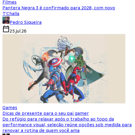
Filmes
Pantera Negra 3 é confirmado para 2028, com novo
T'Challa
Pedro Siqueira
25.jul.26
Games
Dicas de presente para o seu pai gamer
Do refúgio para relaxar após o trabalho ao topo da
performance visual, seleção reúne opções sob medida para
renovar a rotina de quem você ama