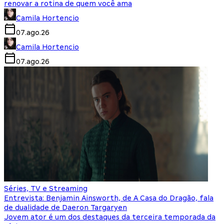
renovar a rotina de quem você ama
Camila Hortencio
07.ago.26
Camila Hortencio
07.ago.26
Séries, TV e Streaming
Entrevista: Benjamin Ainsworth, de A Casa do Dragão, fala
de dualidade de Daeron Targaryen
Jovem ator é um dos destaques da terceira temporada da