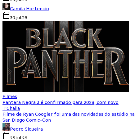
Camila Hortencio
30.jul.26
Filmes
Pantera Negra 3 é confirmado para 2028, com novo
T'Challa
Filme de Ryan Coogler foi uma das novidades do estúdio na
San Diego Comic-Con
Pedro Siqueira
25.jul.26