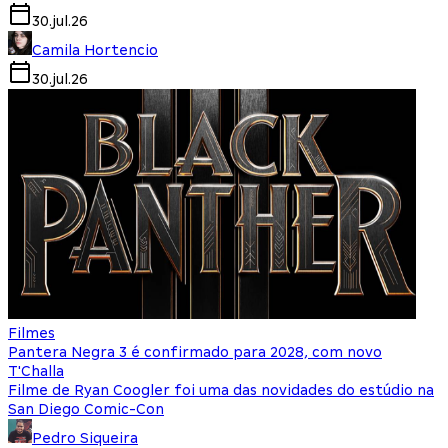
30.jul.26
Camila Hortencio
30.jul.26
Filmes
Pantera Negra 3 é confirmado para 2028, com novo
T'Challa
Filme de Ryan Coogler foi uma das novidades do estúdio na
San Diego Comic-Con
Pedro Siqueira