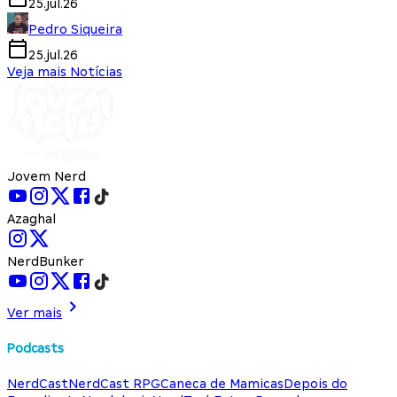
25.jul.26
Pedro Siqueira
25.jul.26
Veja mais Notícias
Jovem Nerd
Azaghal
NerdBunker
Ver mais
Podcasts
NerdCast
NerdCast RPG
Caneca de Mamicas
Depois do