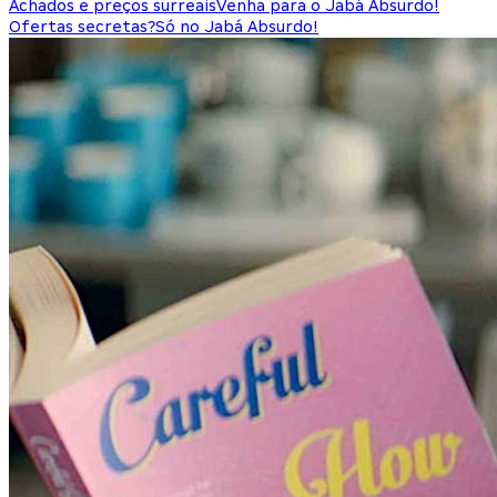
Achados e preços surreais
Venha para o Jabá Absurdo!
Ofertas secretas?
Só no Jabá Absurdo!