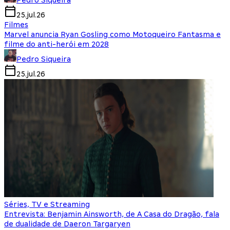
Pedro Siqueira
25.jul.26
Filmes
Marvel anuncia Ryan Gosling como Motoqueiro Fantasma e
filme do anti-herói em 2028
Pedro Siqueira
25.jul.26
Séries, TV e Streaming
Entrevista: Benjamin Ainsworth, de A Casa do Dragão, fala
de dualidade de Daeron Targaryen