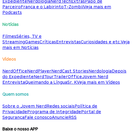
Expediente
Nerdologia
NerdTech
Extras
Papo de
Parceiro
França e o Labirinto
T-Zombii
Veja mais em
Podcasts
Notícias
Filmes
Séries, TV e
Streaming
Games
Críticas
Entrevistas
Curiosidades e etc.
Veja
mais em Notícias
Vídeos
NerdOffice
NerdPlayer
NerdCast Stories
Nerdologia
Depois
do Expediente
NerdTour
TrailerOffice
Jovem Nerd
Entrevista
Queimando a Língua
Sr. K
Veja mais em Vídeos
Quem somos
Sobre o Jovem Nerd
Redes sociais
Política de
Privacidade
Programa de Integridade
Portal de
Segurança
Fale conosco
Anuncie
RSS
Baixe o nosso APP