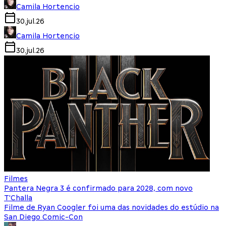
Camila Hortencio
30.jul.26
Camila Hortencio
30.jul.26
Filmes
Pantera Negra 3 é confirmado para 2028, com novo
T'Challa
Filme de Ryan Coogler foi uma das novidades do estúdio na
San Diego Comic-Con