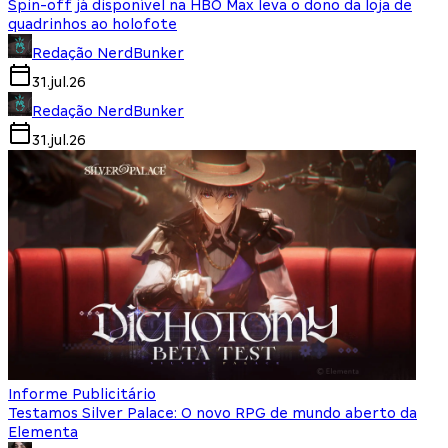
Spin-off já disponível na HBO Max leva o dono da loja de
quadrinhos ao holofote
Redação NerdBunker
31.jul.26
Redação NerdBunker
31.jul.26
Informe Publicitário
Testamos Silver Palace: O novo RPG de mundo aberto da
Elementa