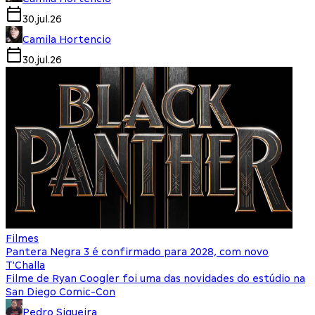
30.jul.26
Camila Hortencio
30.jul.26
Filmes
Pantera Negra 3 é confirmado para 2028, com novo
T'Challa
Filme de Ryan Coogler foi uma das novidades do estúdio na
San Diego Comic-Con
Pedro Siqueira