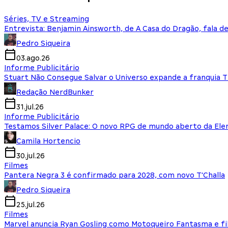
Séries, TV e Streaming
Entrevista: Benjamin Ainsworth, de A Casa do Dragão, fala d
Pedro Siqueira
03.ago.26
Informe Publicitário
Stuart Não Consegue Salvar o Universo expande a franquia 
Redação NerdBunker
31.jul.26
Informe Publicitário
Testamos Silver Palace: O novo RPG de mundo aberto da El
Camila Hortencio
30.jul.26
Filmes
Pantera Negra 3 é confirmado para 2028, com novo T'Challa
Pedro Siqueira
25.jul.26
Filmes
Marvel anuncia Ryan Gosling como Motoqueiro Fantasma e fi