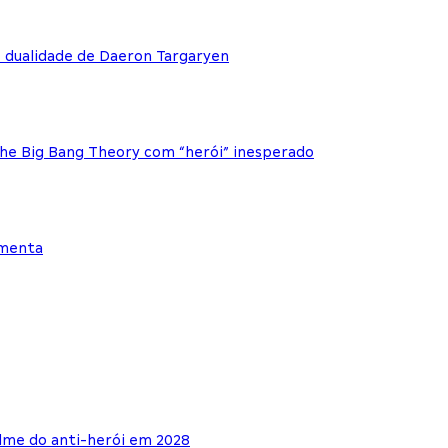
e dualidade de Daeron Targaryen
The Big Bang Theory com “herói” inesperado
ementa
lme do anti-herói em 2028