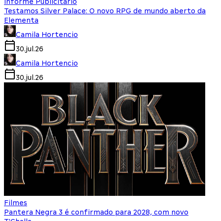
Informe Publicitário
Testamos Silver Palace: O novo RPG de mundo aberto da
Elementa
Camila Hortencio
30.jul.26
Camila Hortencio
30.jul.26
Filmes
Pantera Negra 3 é confirmado para 2028, com novo