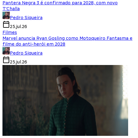
Pantera Negra 3 é confirmado para 2028, com novo
T'Challa
Pedro Siqueira
25.jul.26
Filmes
Marvel anuncia Ryan Gosling como Motoqueiro Fantasma e
filme do anti-herói em 2028
Pedro Siqueira
25.jul.26