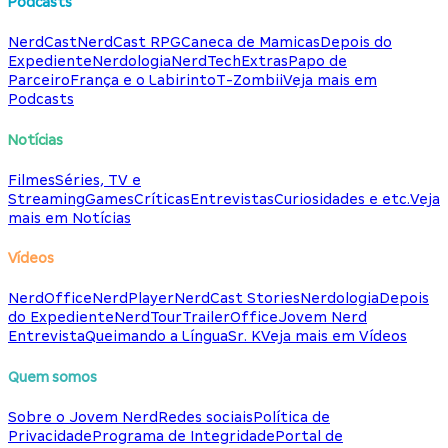
Podcasts
NerdCast
NerdCast RPG
Caneca de Mamicas
Depois do
Expediente
Nerdologia
NerdTech
Extras
Papo de
Parceiro
França e o Labirinto
T-Zombii
Veja mais em
Podcasts
Notícias
Filmes
Séries, TV e
Streaming
Games
Críticas
Entrevistas
Curiosidades e etc.
Veja
mais em Notícias
Vídeos
NerdOffice
NerdPlayer
NerdCast Stories
Nerdologia
Depois
do Expediente
NerdTour
TrailerOffice
Jovem Nerd
Entrevista
Queimando a Língua
Sr. K
Veja mais em Vídeos
Quem somos
Sobre o Jovem Nerd
Redes sociais
Política de
Privacidade
Programa de Integridade
Portal de