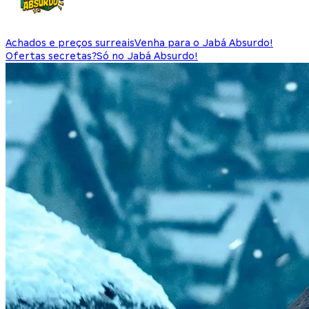
Achados e preços surreais
Venha para o Jabá Absurdo!
Ofertas secretas?
Só no Jabá Absurdo!