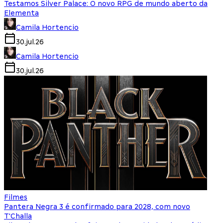
Testamos Silver Palace: O novo RPG de mundo aberto da
Elementa
Camila Hortencio
30.jul.26
Camila Hortencio
30.jul.26
Filmes
Pantera Negra 3 é confirmado para 2028, com novo
T'Challa