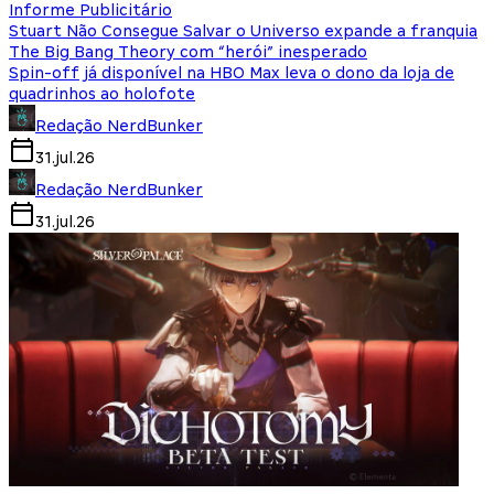
Informe Publicitário
Stuart Não Consegue Salvar o Universo expande a franquia
The Big Bang Theory com “herói” inesperado
Spin-off já disponível na HBO Max leva o dono da loja de
quadrinhos ao holofote
Redação NerdBunker
31.jul.26
Redação NerdBunker
31.jul.26