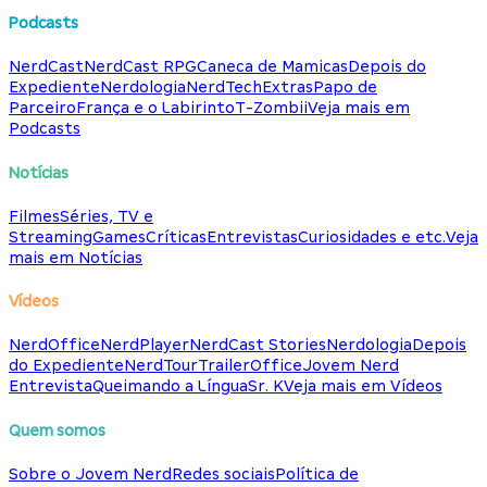
Podcasts
NerdCast
NerdCast RPG
Caneca de Mamicas
Depois do
Expediente
Nerdologia
NerdTech
Extras
Papo de
Parceiro
França e o Labirinto
T-Zombii
Veja mais em
Podcasts
Notícias
Filmes
Séries, TV e
Streaming
Games
Críticas
Entrevistas
Curiosidades e etc.
Veja
mais em Notícias
Vídeos
NerdOffice
NerdPlayer
NerdCast Stories
Nerdologia
Depois
do Expediente
NerdTour
TrailerOffice
Jovem Nerd
Entrevista
Queimando a Língua
Sr. K
Veja mais em Vídeos
Quem somos
Sobre o Jovem Nerd
Redes sociais
Política de