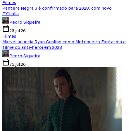
Filmes
Pantera Negra 3 é confirmado para 2028, com novo
T'Challa
Pedro Siqueira
25.jul.26
Filmes
Marvel anuncia Ryan Gosling como Motoqueiro Fantasma e
filme do anti-herói em 2028
Pedro Siqueira
25.jul.26