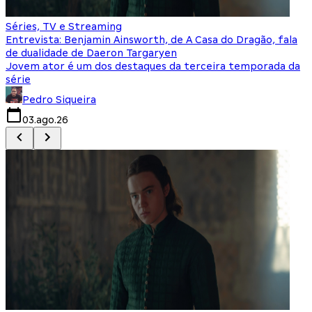
Séries, TV e Streaming
I
Entrevista: Benjamin Ainsworth, de A Casa do Dragão, fala
S
de dualidade de Daeron Targaryen
T
Jovem ator é um dos destaques da terceira temporada da
S
série
q
Pedro Siqueira
03.ago.26