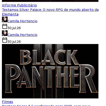
Informe Publicitário
Testamos Silver Palace: O novo RPG de mundo aberto da
Elementa
Camila Hortencio
30.jul.26
Camila Hortencio
30.jul.26
Filmes