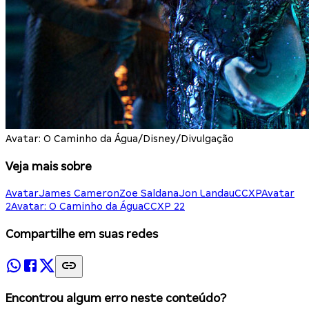
Avatar: O Caminho da Água/Disney/Divulgação
Veja mais sobre
Avatar
James Cameron
Zoe Saldana
Jon Landau
CCXP
Avatar
2
Avatar: O Caminho da Água
CCXP 22
Compartilhe em suas redes
Encontrou algum erro neste conteúdo?