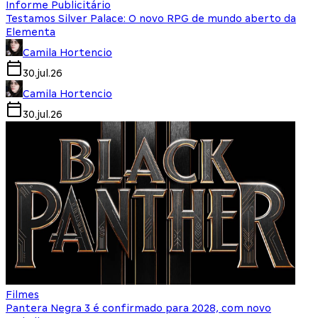
Informe Publicitário
Testamos Silver Palace: O novo RPG de mundo aberto da
Elementa
Camila Hortencio
30.jul.26
Camila Hortencio
30.jul.26
Filmes
Pantera Negra 3 é confirmado para 2028, com novo