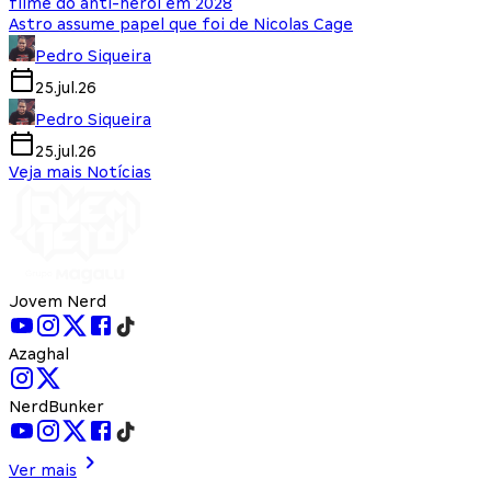
filme do anti-herói em 2028
Astro assume papel que foi de Nicolas Cage
Pedro Siqueira
25.jul.26
Pedro Siqueira
25.jul.26
Veja mais Notícias
Jovem Nerd
Azaghal
NerdBunker
Ver mais