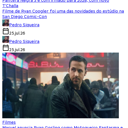
Pantera Negra 3 é confirmado para 2028, com novo
T'Challa
Filme de Ryan Coogler foi uma das novidades do estúdio na
San Diego Comic-Con
Pedro Siqueira
25.jul.26
Pedro Siqueira
25.jul.26
Filmes
Marvel anuncia Ryan Gosling como Motoqueiro Fantasma e