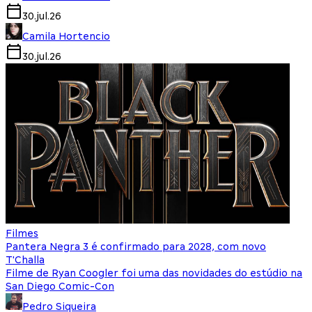
30.jul.26
Camila Hortencio
30.jul.26
Filmes
Pantera Negra 3 é confirmado para 2028, com novo
T'Challa
Filme de Ryan Coogler foi uma das novidades do estúdio na
San Diego Comic-Con
Pedro Siqueira