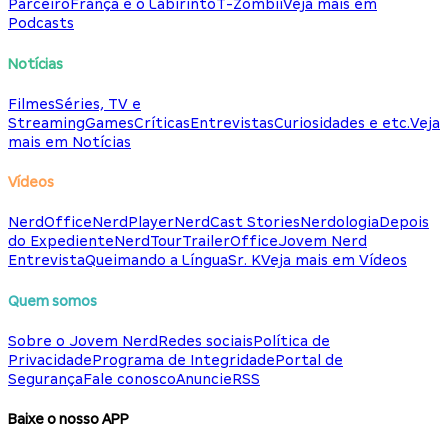
Parceiro
França e o Labirinto
T-Zombii
Veja mais em
Podcasts
Notícias
Filmes
Séries, TV e
Streaming
Games
Críticas
Entrevistas
Curiosidades e etc.
Veja
mais em Notícias
Vídeos
NerdOffice
NerdPlayer
NerdCast Stories
Nerdologia
Depois
do Expediente
NerdTour
TrailerOffice
Jovem Nerd
Entrevista
Queimando a Língua
Sr. K
Veja mais em Vídeos
Quem somos
Sobre o Jovem Nerd
Redes sociais
Política de
Privacidade
Programa de Integridade
Portal de
Segurança
Fale conosco
Anuncie
RSS
Baixe o nosso APP