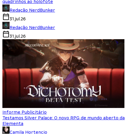
quadrinhos ao holofote
Redação NerdBunker
31.jul.26
Redação NerdBunker
31.jul.26
Informe Publicitário
Testamos Silver Palace: O novo RPG de mundo aberto da
Elementa
Camila Hortencio