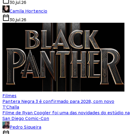
30.jul.26
Camila Hortencio
30.jul.26
Filmes
Pantera Negra 3 é confirmado para 2028, com novo
T'Challa
Filme de Ryan Coogler foi uma das novidades do estúdio na
San Diego Comic-Con
Pedro Siqueira