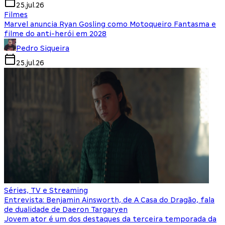
25.jul.26
Filmes
Marvel anuncia Ryan Gosling como Motoqueiro Fantasma e
filme do anti-herói em 2028
Pedro Siqueira
25.jul.26
Séries, TV e Streaming
Entrevista: Benjamin Ainsworth, de A Casa do Dragão, fala
de dualidade de Daeron Targaryen
Jovem ator é um dos destaques da terceira temporada da