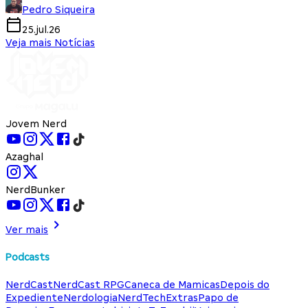
Pedro Siqueira
25.jul.26
Veja mais Notícias
Jovem Nerd
Azaghal
NerdBunker
Ver mais
Podcasts
NerdCast
NerdCast RPG
Caneca de Mamicas
Depois do
Expediente
Nerdologia
NerdTech
Extras
Papo de