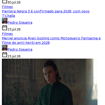
30.jul.26
Filmes
Pantera Negra 3 é confirmado para 2028, com novo
T'Challa
Pedro Siqueira
25.jul.26
Filmes
Marvel anuncia Ryan Gosling como Motoqueiro Fantasma e
filme do anti-herói em 2028
Pedro Siqueira
25.jul.26