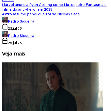
Filmes
Marvel anuncia Ryan Gosling como Motoqueiro Fantasma e
filme do anti-herói em 2028
Astro assume papel que foi de Nicolas Cage
Pedro Siqueira
25.jul.26
Pedro Siqueira
25.jul.26
Veja mais