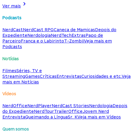
Ver mais
Podcasts
NerdCast
NerdCast RPG
Caneca de Mamicas
Depois do
Expediente
Nerdologia
NerdTech
Extras
Papo de
Parceiro
França e o Labirinto
T-Zombii
Veja mais em
Podcasts
Notícias
Filmes
Séries, TV e
Streaming
Games
Críticas
Entrevistas
Curiosidades e etc.
Veja
mais em Notícias
Vídeos
NerdOffice
NerdPlayer
NerdCast Stories
Nerdologia
Depois
do Expediente
NerdTour
TrailerOffice
Jovem Nerd
Entrevista
Queimando a Língua
Sr. K
Veja mais em Vídeos
Quem somos