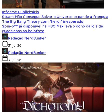
Informe Publicitário
Stuart Não Consegue Salvar o Universo expande a franquia
The Big Bang Theory com “herói” inesperado
Spin-off já disponível na HBO Max leva o dono da loja de
quadrinhos ao holofote
Redação NerdBunker
31.jul.26
Redação NerdBunker
31.jul.26