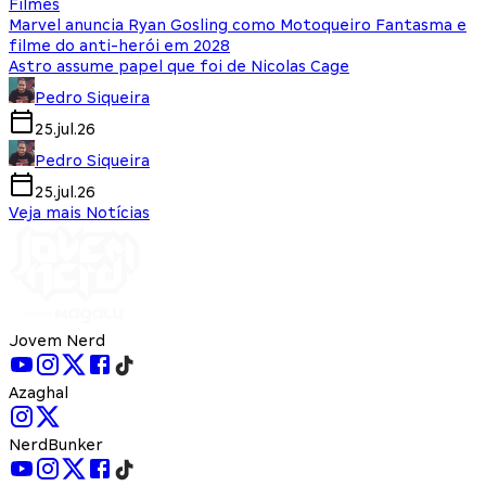
Filmes
Marvel anuncia Ryan Gosling como Motoqueiro Fantasma e
filme do anti-herói em 2028
Astro assume papel que foi de Nicolas Cage
Pedro Siqueira
25.jul.26
Pedro Siqueira
25.jul.26
Veja mais Notícias
Jovem Nerd
Azaghal
NerdBunker