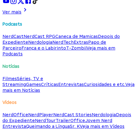
Ver mais
Podcasts
NerdCast
NerdCast RPG
Caneca de Mamicas
Depois do
Expediente
Nerdologia
NerdTech
Extras
Papo de
Parceiro
França e o Labirinto
T-Zombii
Veja mais em
Podcasts
Notícias
Filmes
Séries, TV e
Streaming
Games
Críticas
Entrevistas
Curiosidades e etc.
Veja
mais em Notícias
Vídeos
NerdOffice
NerdPlayer
NerdCast Stories
Nerdologia
Depois
do Expediente
NerdTour
TrailerOffice
Jovem Nerd
Entrevista
Queimando a Língua
Sr. K
Veja mais em Vídeos