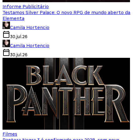
Informe Publicitário
Testamos Silver Palace: O novo RPG de mundo aberto da
Elementa
Camila Hortencio
30.jul.26
Camila Hortencio
30.jul.26
Filmes