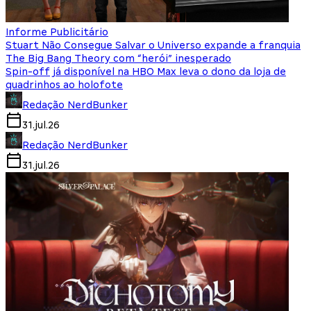
Informe Publicitário
Stuart Não Consegue Salvar o Universo expande a franquia
The Big Bang Theory com “herói” inesperado
Spin-off já disponível na HBO Max leva o dono da loja de
quadrinhos ao holofote
Redação NerdBunker
31.jul.26
Redação NerdBunker
31.jul.26