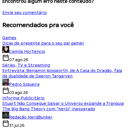
Encontrou algum erro neste conteúdo?
Envie seu comentário
Recomendados pra você
Games
Dicas de presente para o seu pai gamer
Camila Hortencio
07.ago.26
Séries, TV e Streaming
Entrevista: Benjamin Ainsworth, de A Casa do Dragão, fala
de dualidade de Daeron Targaryen
Pedro Siqueira
03.ago.26
Informe Publicitário
Stuart Não Consegue Salvar o Universo expande a franquia
The Big Bang Theory com “herói” inesperado
Redação NerdBunker
31.jul.26