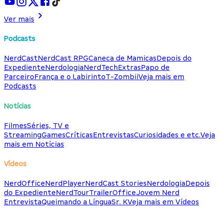
Ver mais
Podcasts
NerdCast
NerdCast RPG
Caneca de Mamicas
Depois do
Expediente
Nerdologia
NerdTech
Extras
Papo de
Parceiro
França e o Labirinto
T-Zombii
Veja mais em
Podcasts
Notícias
Filmes
Séries, TV e
Streaming
Games
Críticas
Entrevistas
Curiosidades e etc.
Veja
mais em Notícias
Vídeos
NerdOffice
NerdPlayer
NerdCast Stories
Nerdologia
Depois
do Expediente
NerdTour
TrailerOffice
Jovem Nerd
Entrevista
Queimando a Língua
Sr. K
Veja mais em Vídeos