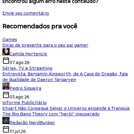
Encontrou algum erro neste conteúdo?
Envie seu comentário
Recomendados pra você
Games
Dicas de presente para o seu pai gamer
Camila Hortencio
07.ago.26
Séries, TV e Streaming
Entrevista: Benjamin Ainsworth, de A Casa do Dragão, fala
de dualidade de Daeron Targaryen
Pedro Siqueira
03.ago.26
Informe Publicitário
Stuart Não Consegue Salvar o Universo expande a franquia
The Big Bang Theory com “herói” inesperado
Redação NerdBunker
31.jul.26