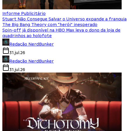
Informe Publicitário
Stuart Não Consegue Salvar o Universo expande a franquia
The Big Bang Theory com “herói” inesperado
Spin-off já disponível na HBO Max leva o dono da loja de
quadrinhos ao holofote
Redação NerdBunker
31.jul.26
Redação NerdBunker
31.jul.26