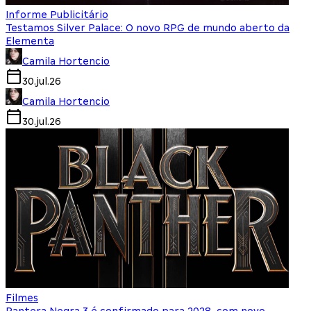
Informe Publicitário
Testamos Silver Palace: O novo RPG de mundo aberto da
Elementa
Camila Hortencio
30.jul.26
Camila Hortencio
30.jul.26
Filmes