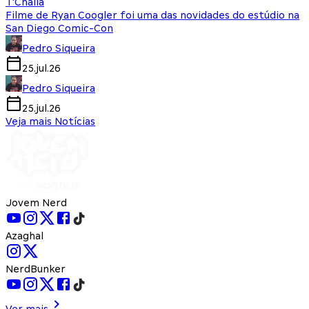
T'Challa
Filme de Ryan Coogler foi uma das novidades do estúdio na
San Diego Comic-Con
Pedro Siqueira
25.jul.26
Pedro Siqueira
25.jul.26
Veja mais Notícias
Jovem Nerd
Azaghal
NerdBunker
Ver mais