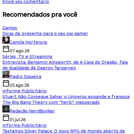
Envie seu comentário
Recomendados pra você
Games
Dicas de presente para o seu pai gamer
Camila Hortencio
07.ago.26
Séries, TV e Streaming
Entrevista: Benjamin Ainsworth, de A Casa do Dragão, fala
de dualidade de Daeron Targaryen
Pedro Siqueira
03.ago.26
Informe Publicitário
Stuart Não Consegue Salvar o Universo expande a franquia
The Big Bang Theory com “herói” inesperado
Redação NerdBunker
31.jul.26
Informe Publicitário
Testamos Silver Palace: O novo RPG de mundo aberto da