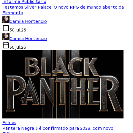
Informe Publicitário
Testamos Silver Palace: O novo RPG de mundo aberto da
Elementa
Camila Hortencio
30.jul.26
Camila Hortencio
30.jul.26
Filmes
Pantera Negra 3 é confirmado para 2028, com novo