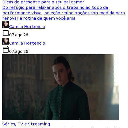
Dicas de presente para o seu pai gamer
Do refúgio para relaxar após o trabalho ao topo da
performance visual, seleção reúne opções sob medida para
renovar a rotina de quem você ama
Camila Hortencio
07.ago.26
Camila Hortencio
07.ago.26
Séries, TV e Streaming