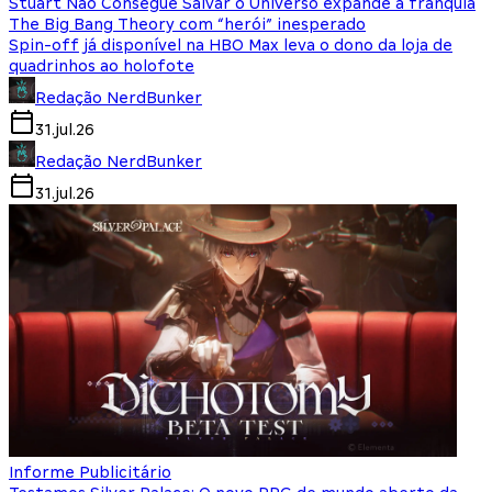
Stuart Não Consegue Salvar o Universo expande a franquia
The Big Bang Theory com “herói” inesperado
Spin-off já disponível na HBO Max leva o dono da loja de
quadrinhos ao holofote
Redação NerdBunker
31.jul.26
Redação NerdBunker
31.jul.26
Informe Publicitário