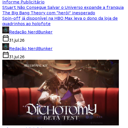
Informe Publicitário
Stuart Não Consegue Salvar o Universo expande a franquia
The Big Bang Theory com “herói” inesperado
Spin-off já disponível na HBO Max leva o dono da loja de
quadrinhos ao holofote
Redação NerdBunker
31.jul.26
Redação NerdBunker
31.jul.26