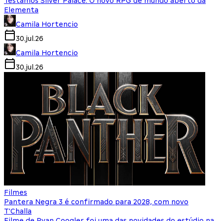
Testamos Silver Palace: O novo RPG de mundo aberto da
Elementa
Camila Hortencio
30.jul.26
Camila Hortencio
30.jul.26
Filmes
Pantera Negra 3 é confirmado para 2028, com novo
T'Challa
Filme de Ryan Coogler foi uma das novidades do estúdio na