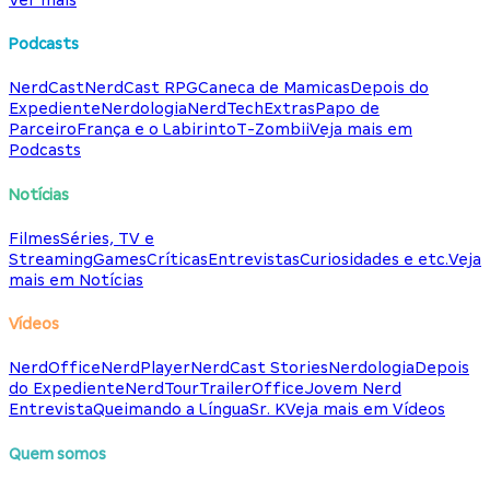
Podcasts
NerdCast
NerdCast RPG
Caneca de Mamicas
Depois do
Expediente
Nerdologia
NerdTech
Extras
Papo de
Parceiro
França e o Labirinto
T-Zombii
Veja mais em
Podcasts
Notícias
Filmes
Séries, TV e
Streaming
Games
Críticas
Entrevistas
Curiosidades e etc.
Veja
mais em Notícias
Vídeos
NerdOffice
NerdPlayer
NerdCast Stories
Nerdologia
Depois
do Expediente
NerdTour
TrailerOffice
Jovem Nerd
Entrevista
Queimando a Língua
Sr. K
Veja mais em Vídeos
Quem somos