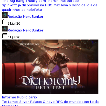
The Big Bang Theory com “herói” inesperado
Spin-off já disponível na HBO Max leva o dono da loja de
quadrinhos ao holofote
Redação NerdBunker
31.jul.26
Redação NerdBunker
31.jul.26
Informe Publicitário
Testamos Silver Palace: O novo RPG de mundo aberto da