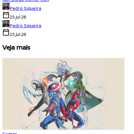
Pedro Siqueira
25.jul.26
Pedro Siqueira
25.jul.26
Veja mais
Games
S