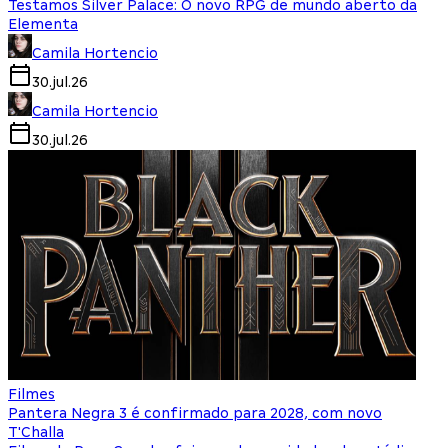
Testamos Silver Palace: O novo RPG de mundo aberto da
Elementa
Camila Hortencio
30.jul.26
Camila Hortencio
30.jul.26
Filmes
Pantera Negra 3 é confirmado para 2028, com novo
T'Challa