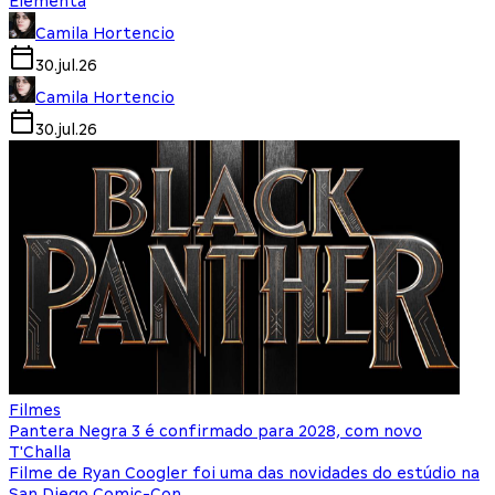
Elementa
Camila Hortencio
30.jul.26
Camila Hortencio
30.jul.26
Filmes
Pantera Negra 3 é confirmado para 2028, com novo
T'Challa
Filme de Ryan Coogler foi uma das novidades do estúdio na
San Diego Comic-Con