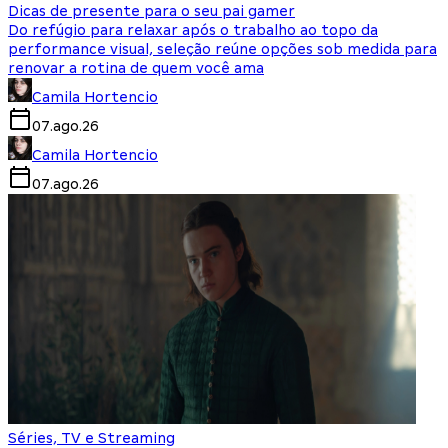
Dicas de presente para o seu pai gamer
Do refúgio para relaxar após o trabalho ao topo da
performance visual, seleção reúne opções sob medida para
renovar a rotina de quem você ama
Camila Hortencio
07.ago.26
Camila Hortencio
07.ago.26
Séries, TV e Streaming