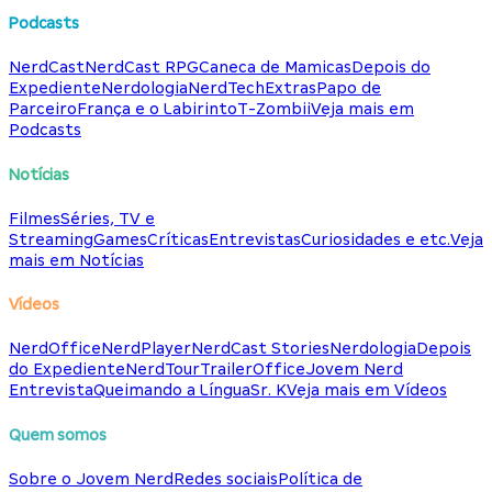
Podcasts
NerdCast
NerdCast RPG
Caneca de Mamicas
Depois do
Expediente
Nerdologia
NerdTech
Extras
Papo de
Parceiro
França e o Labirinto
T-Zombii
Veja mais em
Podcasts
Notícias
Filmes
Séries, TV e
Streaming
Games
Críticas
Entrevistas
Curiosidades e etc.
Veja
mais em Notícias
Vídeos
NerdOffice
NerdPlayer
NerdCast Stories
Nerdologia
Depois
do Expediente
NerdTour
TrailerOffice
Jovem Nerd
Entrevista
Queimando a Língua
Sr. K
Veja mais em Vídeos
Quem somos
Sobre o Jovem Nerd
Redes sociais
Política de