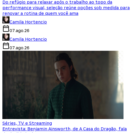
Do refúgio para relaxar após o trabalho ao topo da
performance visual, seleção reúne opções sob medida para
renovar a rotina de quem você ama
Camila Hortencio
07.ago.26
Camila Hortencio
07.ago.26
Séries, TV e Streaming
Entrevista: Benjamin Ainsworth, de A Casa do Dragão, fala