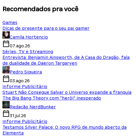
Recomendados pra você
Games
Dicas de presente para o seu pai gamer
Camila Hortencio
07.ago.26
Séries, TV e Streaming
Entrevista: Benjamin Ainsworth, de A Casa do Dragão, fala
de dualidade de Daeron Targaryen
Pedro Siqueira
03.ago.26
Informe Publicitário
Stuart Não Consegue Salvar o Universo expande a franquia
The Big Bang Theory com “herói” inesperado
Redação NerdBunker
31.jul.26
Informe Publicitário
Testamos Silver Palace: O novo RPG de mundo aberto da
Elementa