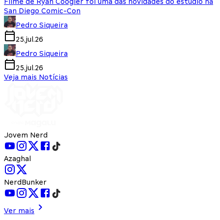
Filme de Ryan Coogler foi uma das novidades do estúdio na
San Diego Comic-Con
Pedro Siqueira
25.jul.26
Pedro Siqueira
25.jul.26
Veja mais Notícias
Jovem Nerd
Azaghal
NerdBunker
Ver mais