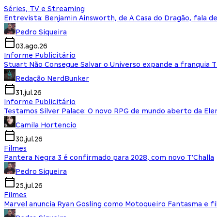
Séries, TV e Streaming
Entrevista: Benjamin Ainsworth, de A Casa do Dragão, fala d
Pedro Siqueira
03.ago.26
Informe Publicitário
Stuart Não Consegue Salvar o Universo expande a franquia 
Redação NerdBunker
31.jul.26
Informe Publicitário
Testamos Silver Palace: O novo RPG de mundo aberto da El
Camila Hortencio
30.jul.26
Filmes
Pantera Negra 3 é confirmado para 2028, com novo T'Challa
Pedro Siqueira
25.jul.26
Filmes
Marvel anuncia Ryan Gosling como Motoqueiro Fantasma e fi