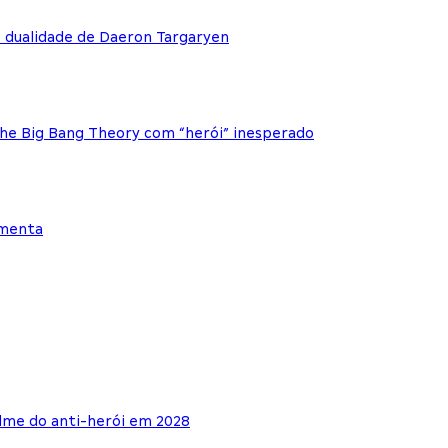
e dualidade de Daeron Targaryen
The Big Bang Theory com “herói” inesperado
ementa
lme do anti-herói em 2028