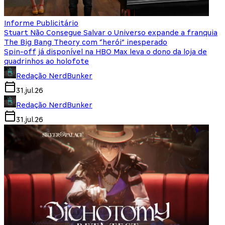
Informe Publicitário
Stuart Não Consegue Salvar o Universo expande a franquia
The Big Bang Theory com “herói” inesperado
Spin-off já disponível na HBO Max leva o dono da loja de
quadrinhos ao holofote
Redação NerdBunker
31.jul.26
Redação NerdBunker
31.jul.26