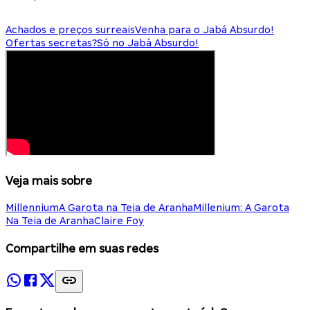
Achados e preços surreais
Venha para o Jabá Absurdo!
Ofertas secretas?
Só no Jabá Absurdo!
Veja mais sobre
Millennium
A Garota na Teia de Aranha
Millenium: A Garota
Na Teia de Aranha
Claire Foy
Compartilhe em suas redes