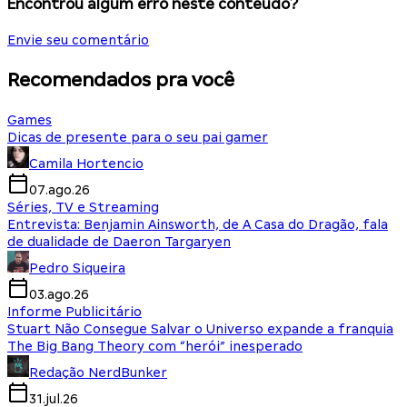
Encontrou algum erro neste conteúdo?
Envie seu comentário
Recomendados pra você
Games
Dicas de presente para o seu pai gamer
Camila Hortencio
07.ago.26
Séries, TV e Streaming
Entrevista: Benjamin Ainsworth, de A Casa do Dragão, fala
de dualidade de Daeron Targaryen
Pedro Siqueira
03.ago.26
Informe Publicitário
Stuart Não Consegue Salvar o Universo expande a franquia
The Big Bang Theory com “herói” inesperado
Redação NerdBunker
31.jul.26