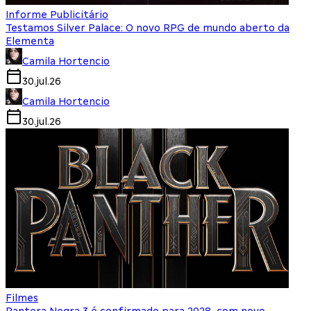
Informe Publicitário
Testamos Silver Palace: O novo RPG de mundo aberto da
Elementa
Camila Hortencio
30.jul.26
Camila Hortencio
30.jul.26
Filmes