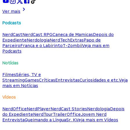
Ver mais
Podcasts
NerdCast
NerdCast RPG
Caneca de Mamicas
Depois do
Expediente
Nerdologia
NerdTech
Extras
Papo de
Parceiro
França e o Labirinto
T-Zombii
Veja mais em
Podcasts
Notícias
Filmes
Séries, TV e
Streaming
Games
Críticas
Entrevistas
Curiosidades e etc.
Veja
mais em Notícias
Vídeos
NerdOffice
NerdPlayer
NerdCast Stories
Nerdologia
Depois
do Expediente
NerdTour
TrailerOffice
Jovem Nerd
Entrevista
Queimando a Língua
Sr. K
Veja mais em Vídeos