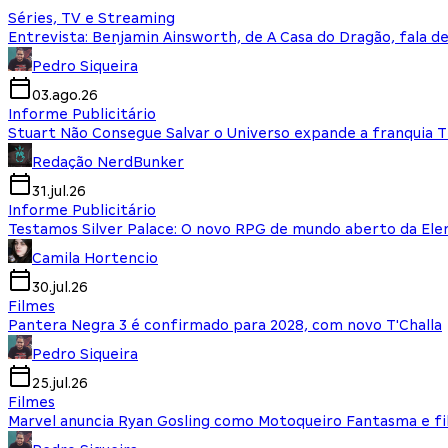
Séries, TV e Streaming
Entrevista: Benjamin Ainsworth, de A Casa do Dragão, fala d
Pedro Siqueira
03.ago.26
Informe Publicitário
Stuart Não Consegue Salvar o Universo expande a franquia 
Redação NerdBunker
31.jul.26
Informe Publicitário
Testamos Silver Palace: O novo RPG de mundo aberto da El
Camila Hortencio
30.jul.26
Filmes
Pantera Negra 3 é confirmado para 2028, com novo T'Challa
Pedro Siqueira
25.jul.26
Filmes
Marvel anuncia Ryan Gosling como Motoqueiro Fantasma e fi