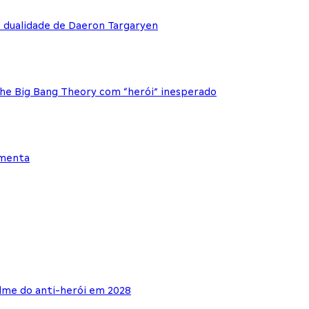
e dualidade de Daeron Targaryen
The Big Bang Theory com “herói” inesperado
ementa
lme do anti-herói em 2028