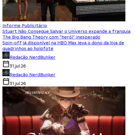
Informe Publicitário
Stuart Não Consegue Salvar o Universo expande a franquia
The Big Bang Theory com “herói” inesperado
Spin-off já disponível na HBO Max leva o dono da loja de
quadrinhos ao holofote
Redação NerdBunker
31.jul.26
Redação NerdBunker
31.jul.26