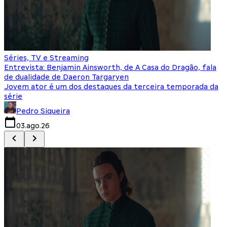
Séries, TV e Streaming
I
Entrevista: Benjamin Ainsworth, de A Casa do Dragão, fala
S
de dualidade de Daeron Targaryen
T
Jovem ator é um dos destaques da terceira temporada da
S
série
q
Pedro Siqueira
03.ago.26