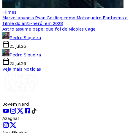
Filmes
Marvel anuncia Ryan Gosling como Motoqueiro Fantasma e
filme do anti-herói em 2028
Astro assume papel que foi de Nicolas Cage
Pedro Siqueira
25.jul.26
Pedro Siqueira
25.jul.26
Veja mais Notícias
Jovem Nerd
Azaghal
NerdBunker