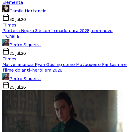
Elementa
Camila Hortencio
30.jul.26
Filmes
Pantera Negra 3 é confirmado para 2028, com novo
T'Challa
Pedro Siqueira
25.jul.26
Filmes
Marvel anuncia Ryan Gosling como Motoqueiro Fantasma e
filme do anti-herói em 2028
Pedro Siqueira
25.jul.26