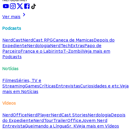
Ver mais
Podcasts
NerdCast
NerdCast RPG
Caneca de Mamicas
Depois do
Expediente
Nerdologia
NerdTech
Extras
Papo de
Parceiro
França e o Labirinto
T-Zombii
Veja mais em
Podcasts
Notícias
Filmes
Séries, TV e
Streaming
Games
Críticas
Entrevistas
Curiosidades e etc.
Veja
mais em Notícias
Vídeos
NerdOffice
NerdPlayer
NerdCast Stories
Nerdologia
Depois
do Expediente
NerdTour
TrailerOffice
Jovem Nerd
Entrevista
Queimando a Língua
Sr. K
Veja mais em Vídeos