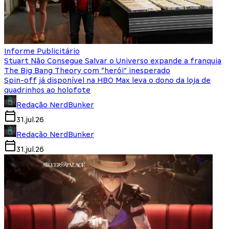
Informe Publicitário
Stuart Não Consegue Salvar o Universo expande a franquia
The Big Bang Theory com “herói” inesperado
Spin-off já disponível na HBO Max leva o dono da loja de
quadrinhos ao holofote
Redação NerdBunker
31.jul.26
Redação NerdBunker
31.jul.26