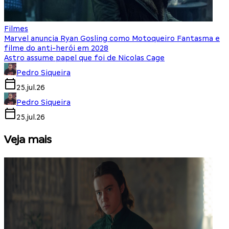
Filmes
Marvel anuncia Ryan Gosling como Motoqueiro Fantasma e
filme do anti-herói em 2028
Astro assume papel que foi de Nicolas Cage
Pedro Siqueira
25.jul.26
Pedro Siqueira
25.jul.26
Veja mais