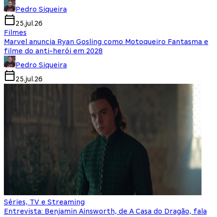
Pedro Siqueira
25.jul.26
Filmes
Marvel anuncia Ryan Gosling como Motoqueiro Fantasma e
filme do anti-herói em 2028
Pedro Siqueira
25.jul.26
Séries, TV e Streaming
Entrevista: Benjamin Ainsworth, de A Casa do Dragão, fala