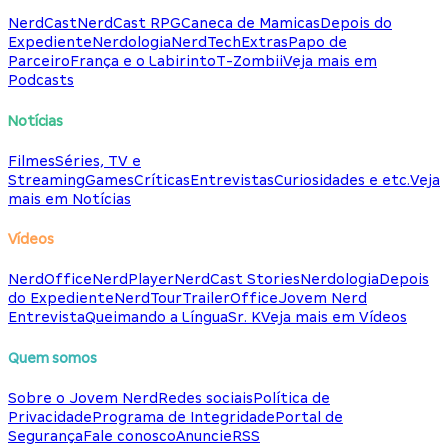
NerdCast
NerdCast RPG
Caneca de Mamicas
Depois do
Expediente
Nerdologia
NerdTech
Extras
Papo de
Parceiro
França e o Labirinto
T-Zombii
Veja mais em
Podcasts
Notícias
Filmes
Séries, TV e
Streaming
Games
Críticas
Entrevistas
Curiosidades e etc.
Veja
mais em Notícias
Vídeos
NerdOffice
NerdPlayer
NerdCast Stories
Nerdologia
Depois
do Expediente
NerdTour
TrailerOffice
Jovem Nerd
Entrevista
Queimando a Língua
Sr. K
Veja mais em Vídeos
Quem somos
Sobre o Jovem Nerd
Redes sociais
Política de
Privacidade
Programa de Integridade
Portal de
Segurança
Fale conosco
Anuncie
RSS