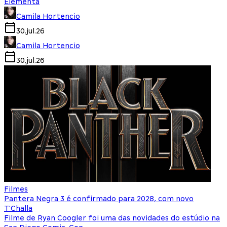
Elementa
Camila Hortencio
30.jul.26
Camila Hortencio
30.jul.26
Filmes
Pantera Negra 3 é confirmado para 2028, com novo
T'Challa
Filme de Ryan Coogler foi uma das novidades do estúdio na