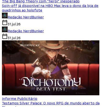
The Big Bang Theory com “herói” inesperado
Spin-off já disponível na HBO Max leva o dono da loja de
quadrinhos ao holofote
Redação NerdBunker
31.jul.26
Redação NerdBunker
31.jul.26
Informe Publicitário
Testamos Silver Palace: O novo RPG de mundo aberto da