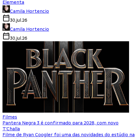
Elementa
Camila Hortencio
30.jul.26
Camila Hortencio
30.jul.26
Filmes
Pantera Negra 3 é confirmado para 2028, com novo
T'Challa
Filme de Ryan Coogler foi uma das novidades do estúdio na