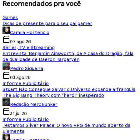
Recomendados pra você
Games
Dicas de presente para o seu pai gamer
Camila Hortencio
07.ago.26
Séries, TV e Streaming
Entrevista: Benjamin Ainsworth, de A Casa do Dragão, fala
de dualidade de Daeron Targaryen
Pedro Siqueira
03.ago.26
Informe Publicitário
Stuart Não Consegue Salvar o Universo expande a franquia
The Big Bang Theory com “herói” inesperado
Redação NerdBunker
31.jul.26
Informe Publicitário
Testamos Silver Palace: O novo RPG de mundo aberto da
Elementa