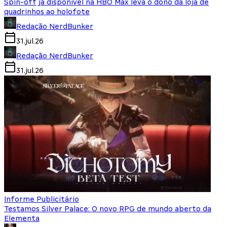
Spin-off já disponível na HBO Max leva o dono da loja de
quadrinhos ao holofote
Redação NerdBunker
31.jul.26
Redação NerdBunker
31.jul.26
Informe Publicitário
Testamos Silver Palace: O novo RPG de mundo aberto da
Elementa