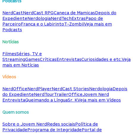
Podcasts
NerdCast
NerdCast RPG
Caneca de Mamicas
Depois do
Expediente
Nerdologia
NerdTech
Extras
Papo de
Parceiro
França e o Labirinto
T-Zombii
Veja mais em
Podcasts
Notícias
Filmes
Séries, TV e
Streaming
Games
Críticas
Entrevistas
Curiosidades e etc.
Veja
mais em Notícias
Vídeos
NerdOffice
NerdPlayer
NerdCast Stories
Nerdologia
Depois
do Expediente
NerdTour
TrailerOffice
Jovem Nerd
Entrevista
Queimando a Língua
Sr. K
Veja mais em Vídeos
Quem somos
Sobre o Jovem Nerd
Redes sociais
Política de
Privacidade
Programa de Integridade
Portal de