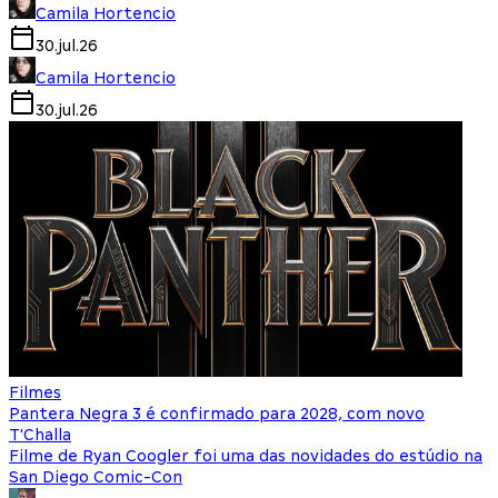
Camila Hortencio
30.jul.26
Camila Hortencio
30.jul.26
Filmes
Pantera Negra 3 é confirmado para 2028, com novo
T'Challa
Filme de Ryan Coogler foi uma das novidades do estúdio na
San Diego Comic-Con