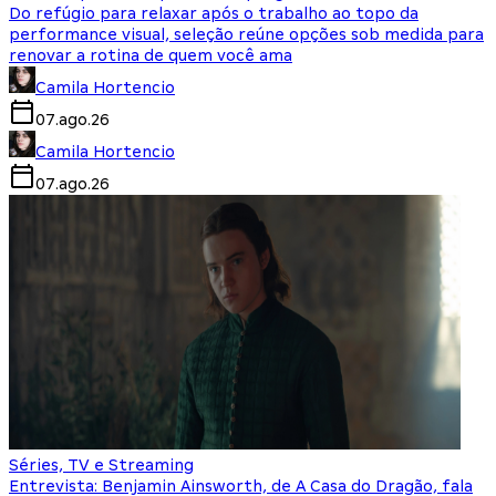
Do refúgio para relaxar após o trabalho ao topo da
performance visual, seleção reúne opções sob medida para
renovar a rotina de quem você ama
Camila Hortencio
07.ago.26
Camila Hortencio
07.ago.26
Séries, TV e Streaming
Entrevista: Benjamin Ainsworth, de A Casa do Dragão, fala