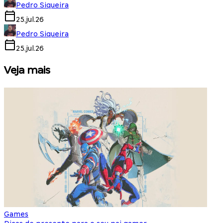
Pedro Siqueira
25.jul.26
Pedro Siqueira
25.jul.26
Veja mais
Games
S