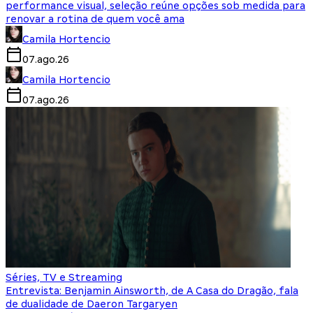
performance visual, seleção reúne opções sob medida para
renovar a rotina de quem você ama
Camila Hortencio
07.ago.26
Camila Hortencio
07.ago.26
Séries, TV e Streaming
Entrevista: Benjamin Ainsworth, de A Casa do Dragão, fala
de dualidade de Daeron Targaryen