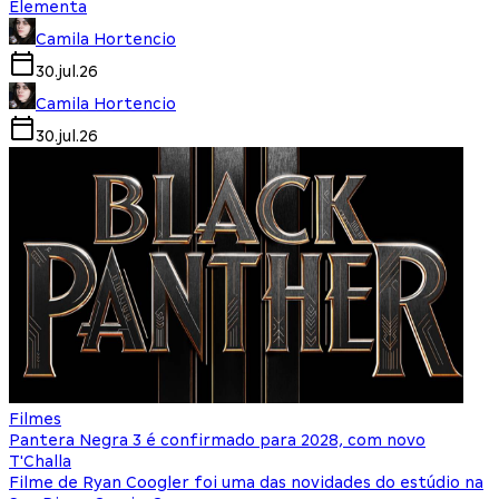
Elementa
Camila Hortencio
30.jul.26
Camila Hortencio
30.jul.26
Filmes
Pantera Negra 3 é confirmado para 2028, com novo
T'Challa
Filme de Ryan Coogler foi uma das novidades do estúdio na