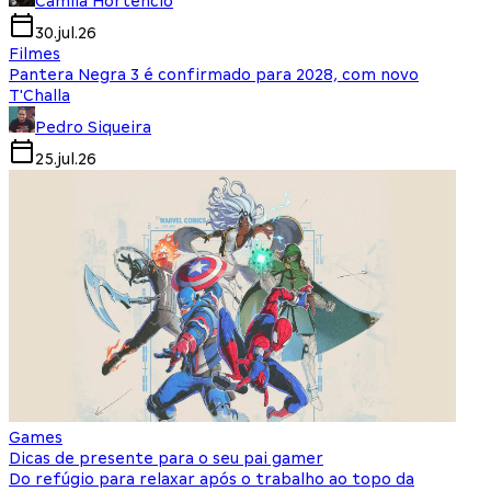
Camila Hortencio
30.jul.26
Filmes
Pantera Negra 3 é confirmado para 2028, com novo
T'Challa
Pedro Siqueira
25.jul.26
Games
Dicas de presente para o seu pai gamer
Do refúgio para relaxar após o trabalho ao topo da