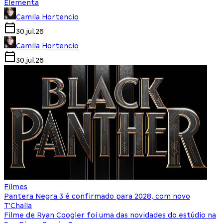
Elementa
Camila Hortencio
30.jul.26
Camila Hortencio
30.jul.26
Filmes
Pantera Negra 3 é confirmado para 2028, com novo
T'Challa
Filme de Ryan Coogler foi uma das novidades do estúdio na