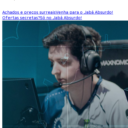
Achados e preços surreais
Venha para o Jabá Absurdo!
Ofertas secretas?
Só no Jabá Absurdo!