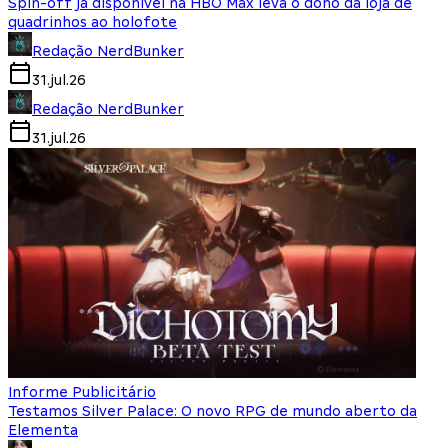
Spin-off já disponível na HBO Max leva o dono da loja de
quadrinhos ao holofote
Redação NerdBunker
31.jul.26
Redação NerdBunker
31.jul.26
Informe Publicitário
Testamos Silver Palace: O novo RPG de mundo aberto da
Elementa