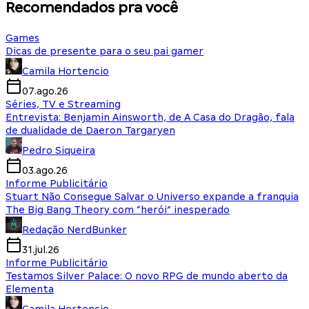
Recomendados pra você
Games
Dicas de presente para o seu pai gamer
Camila Hortencio
07.ago.26
Séries, TV e Streaming
Entrevista: Benjamin Ainsworth, de A Casa do Dragão, fala
de dualidade de Daeron Targaryen
Pedro Siqueira
03.ago.26
Informe Publicitário
Stuart Não Consegue Salvar o Universo expande a franquia
The Big Bang Theory com “herói” inesperado
Redação NerdBunker
31.jul.26
Informe Publicitário
Testamos Silver Palace: O novo RPG de mundo aberto da
Elementa