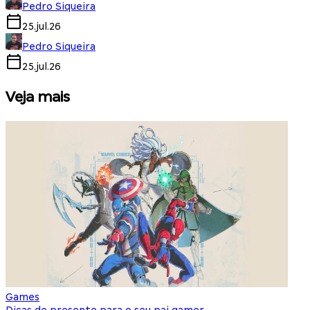
Pedro Siqueira
25.jul.26
Pedro Siqueira
25.jul.26
Veja mais
Games
S
Dicas de presente para o seu pai gamer
E