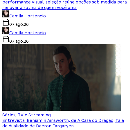
performance visual, seleção reúne opções sob medida para
renovar a rotina de quem você ama
Camila Hortencio
07.ago.26
Camila Hortencio
07.ago.26
Séries, TV e Streaming
Entrevista: Benjamin Ainsworth, de A Casa do Dragão, fala
de dualidade de Daeron Targaryen