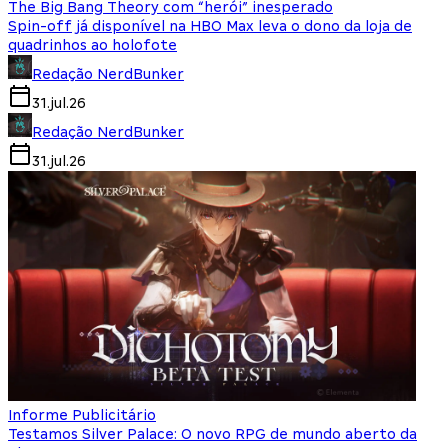
The Big Bang Theory com “herói” inesperado
Spin-off já disponível na HBO Max leva o dono da loja de
quadrinhos ao holofote
Redação NerdBunker
31.jul.26
Redação NerdBunker
31.jul.26
Informe Publicitário
Testamos Silver Palace: O novo RPG de mundo aberto da