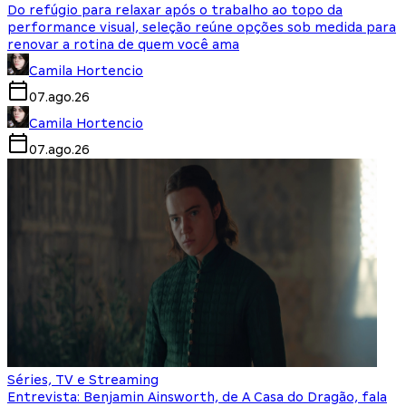
Do refúgio para relaxar após o trabalho ao topo da
performance visual, seleção reúne opções sob medida para
renovar a rotina de quem você ama
Camila Hortencio
07.ago.26
Camila Hortencio
07.ago.26
Séries, TV e Streaming
Entrevista: Benjamin Ainsworth, de A Casa do Dragão, fala