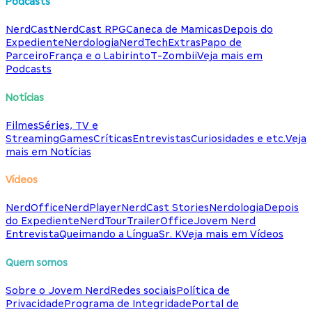
Podcasts
NerdCast
NerdCast RPG
Caneca de Mamicas
Depois do
Expediente
Nerdologia
NerdTech
Extras
Papo de
Parceiro
França e o Labirinto
T-Zombii
Veja mais em
Podcasts
Notícias
Filmes
Séries, TV e
Streaming
Games
Críticas
Entrevistas
Curiosidades e etc.
Veja
mais em Notícias
Vídeos
NerdOffice
NerdPlayer
NerdCast Stories
Nerdologia
Depois
do Expediente
NerdTour
TrailerOffice
Jovem Nerd
Entrevista
Queimando a Língua
Sr. K
Veja mais em Vídeos
Quem somos
Sobre o Jovem Nerd
Redes sociais
Política de
Privacidade
Programa de Integridade
Portal de