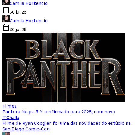
Camila Hortencio
30.jul.26
Camila Hortencio
30.jul.26
Filmes
Pantera Negra 3 é confirmado para 2028, com novo
T'Challa
Filme de Ryan Coogler foi uma das novidades do estúdio na
San Diego Comic-Con