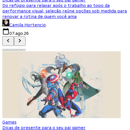
Do refúgio para relaxar após o trabalho ao topo da
d
performance visual, seleção reúne opções sob medida para
J
renovar a rotina de quem você ama
s
Camila Hortencio
07.ago.26
Games
Dicas de presente para o seu pai gamer