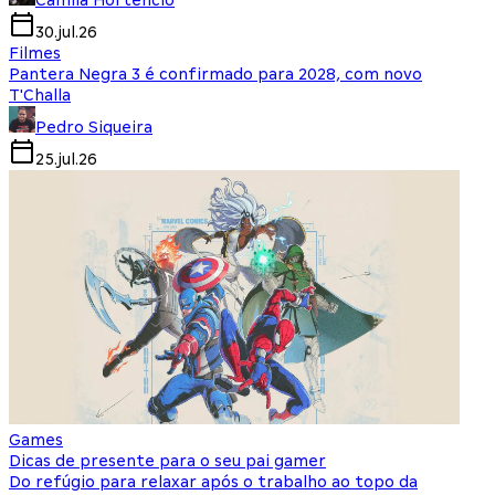
Camila Hortencio
30.jul.26
Filmes
Pantera Negra 3 é confirmado para 2028, com novo
T'Challa
Pedro Siqueira
25.jul.26
Games
Dicas de presente para o seu pai gamer
Do refúgio para relaxar após o trabalho ao topo da