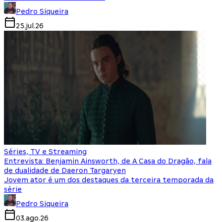
Pedro Siqueira
25.jul.26
Séries, TV e Streaming
Entrevista: Benjamin Ainsworth, de A Casa do Dragão, fala
de dualidade de Daeron Targaryen
Jovem ator é um dos destaques da terceira temporada da
série
Pedro Siqueira
03.ago.26