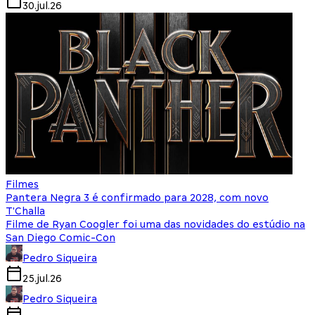
30.jul.26
Filmes
Pantera Negra 3 é confirmado para 2028, com novo
T'Challa
Filme de Ryan Coogler foi uma das novidades do estúdio na
San Diego Comic-Con
Pedro Siqueira
25.jul.26
Pedro Siqueira