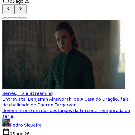
03.ago.26
Séries, TV e Streaming
Entrevista: Benjamin Ainsworth, de A Casa do Dragão, fala
de dualidade de Daeron Targaryen
Jovem ator é um dos destaques da terceira temporada da
série
Pedro Siqueira
03.ago.26