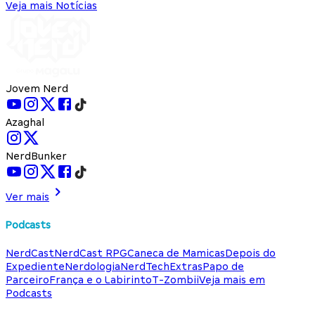
Veja mais Notícias
Jovem Nerd
Azaghal
NerdBunker
Ver mais
Podcasts
NerdCast
NerdCast RPG
Caneca de Mamicas
Depois do
Expediente
Nerdologia
NerdTech
Extras
Papo de
Parceiro
França e o Labirinto
T-Zombii
Veja mais em
Podcasts