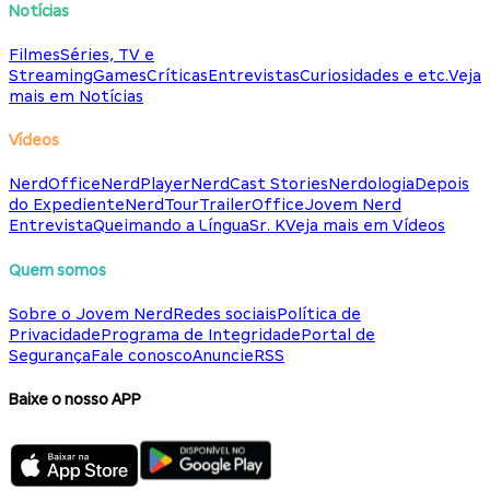
Notícias
Filmes
Séries, TV e
Streaming
Games
Críticas
Entrevistas
Curiosidades e etc.
Veja
mais em Notícias
Vídeos
NerdOffice
NerdPlayer
NerdCast Stories
Nerdologia
Depois
do Expediente
NerdTour
TrailerOffice
Jovem Nerd
Entrevista
Queimando a Língua
Sr. K
Veja mais em Vídeos
Quem somos
Sobre o Jovem Nerd
Redes sociais
Política de
Privacidade
Programa de Integridade
Portal de
Segurança
Fale conosco
Anuncie
RSS
Baixe o nosso APP