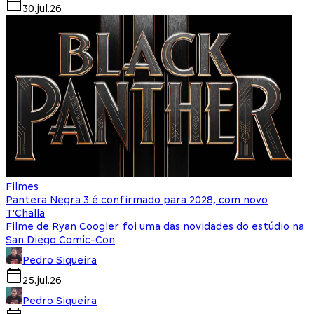
30.jul.26
Filmes
Pantera Negra 3 é confirmado para 2028, com novo
T'Challa
Filme de Ryan Coogler foi uma das novidades do estúdio na
San Diego Comic-Con
Pedro Siqueira
25.jul.26
Pedro Siqueira