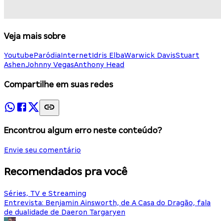
Veja mais sobre
Youtube
Paródia
Internet
Idris Elba
Warwick Davis
Stuart
Ashen
Johnny Vegas
Anthony Head
Compartilhe em suas redes
Encontrou algum erro neste conteúdo?
Envie seu comentário
Recomendados pra você
Séries, TV e Streaming
Entrevista: Benjamin Ainsworth, de A Casa do Dragão, fala
de dualidade de Daeron Targaryen