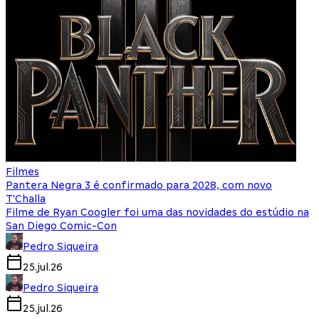
Filmes
Pantera Negra 3 é confirmado para 2028, com novo
T'Challa
Filme de Ryan Coogler foi uma das novidades do estúdio na
San Diego Comic-Con
Pedro Siqueira
25.jul.26
Pedro Siqueira
25.jul.26