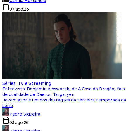
Camila Hortencio
07.ago.26
Séries, TV e Streaming
Entrevista: Benjamin Ainsworth, de A Casa do Dragão, fala
de dualidade de Daeron Targaryen
Jovem ator é um dos destaques da terceira temporada da
série
Pedro Siqueira
03.ago.26