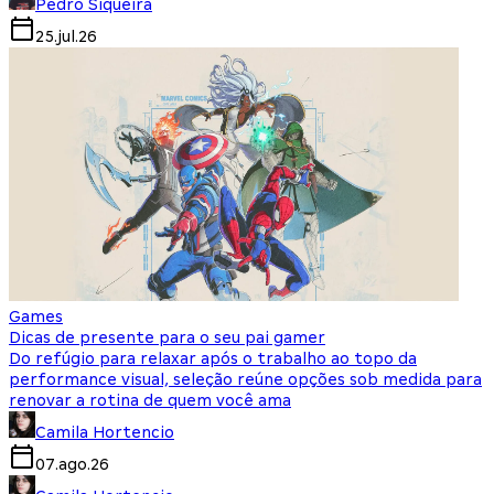
Pedro Siqueira
25.jul.26
Games
Dicas de presente para o seu pai gamer
Do refúgio para relaxar após o trabalho ao topo da
performance visual, seleção reúne opções sob medida para
renovar a rotina de quem você ama
Camila Hortencio
07.ago.26