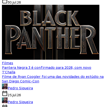
30.jul.26
Filmes
Pantera Negra 3 é confirmado para 2028, com novo
T'Challa
Filme de Ryan Coogler foi uma das novidades do estúdio na
San Diego Comic-Con
Pedro Siqueira
25.jul.26
Pedro Siqueira