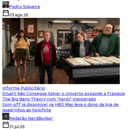
Pedro Siqueira
03.ago.26
Informe Publicitário
Stuart Não Consegue Salvar o Universo expande a franquia
The Big Bang Theory com “herói” inesperado
Spin-off já disponível na HBO Max leva o dono da loja de
quadrinhos ao holofote
Redação NerdBunker
31.jul.26