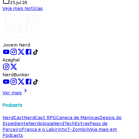
25.jul.26
Veja mais Notícias
Jovem Nerd
Azaghal
NerdBunker
Ver mais
Podcasts
NerdCast
NerdCast RPG
Caneca de Mamicas
Depois do
Expediente
Nerdologia
NerdTech
Extras
Papo de
Parceiro
França e o Labirinto
T-Zombii
Veja mais em
Podcasts