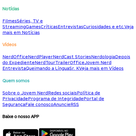
Notícias
Filmes
Séries, TV e
Streaming
Games
Críticas
Entrevistas
Curiosidades e etc.
Veja
mais em Notícias
Vídeos
NerdOffice
NerdPlayer
NerdCast Stories
Nerdologia
Depois
do Expediente
NerdTour
TrailerOffice
Jovem Nerd
Entrevista
Queimando a Língua
Sr. K
Veja mais em Vídeos
Quem somos
Sobre o Jovem Nerd
Redes sociais
Política de
Privacidade
Programa de Integridade
Portal de
Segurança
Fale conosco
Anuncie
RSS
Baixe o nosso APP