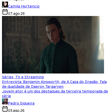
Camila Hortencio
07.ago.26
Séries, TV e Streaming
Entrevista: Benjamin Ainsworth, de A Casa do Dragão, fala
de dualidade de Daeron Targaryen
Jovem ator é um dos destaques da terceira temporada da
série
Pedro Siqueira
03.ago.26