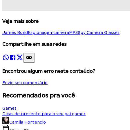
Veja mais sobre
James Bond
Espionagem
câmera
MP3
Spy Camera Glasses
Compartilhe em suas redes
Encontrou algum erro neste conteúdo?
Envie seu comentário
Recomendados pra você
Games
Dicas de presente para o seu pai gamer
Camila Hortencio