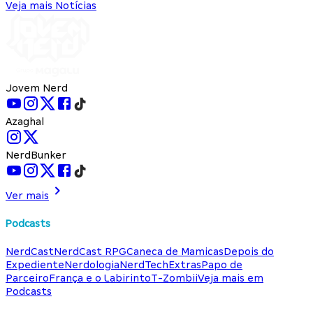
Veja mais Notícias
Jovem Nerd
Azaghal
NerdBunker
Ver mais
Podcasts
NerdCast
NerdCast RPG
Caneca de Mamicas
Depois do
Expediente
Nerdologia
NerdTech
Extras
Papo de
Parceiro
França e o Labirinto
T-Zombii
Veja mais em
Podcasts