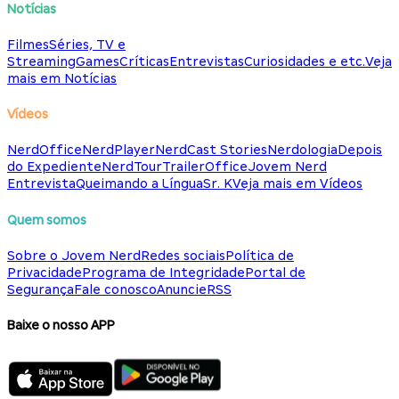
Notícias
Filmes
Séries, TV e
Streaming
Games
Críticas
Entrevistas
Curiosidades e etc.
Veja
mais em Notícias
Vídeos
NerdOffice
NerdPlayer
NerdCast Stories
Nerdologia
Depois
do Expediente
NerdTour
TrailerOffice
Jovem Nerd
Entrevista
Queimando a Língua
Sr. K
Veja mais em Vídeos
Quem somos
Sobre o Jovem Nerd
Redes sociais
Política de
Privacidade
Programa de Integridade
Portal de
Segurança
Fale conosco
Anuncie
RSS
Baixe o nosso APP