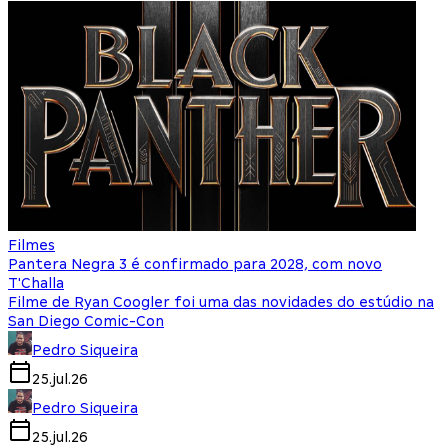
Filmes
Pantera Negra 3 é confirmado para 2028, com novo
T'Challa
Filme de Ryan Coogler foi uma das novidades do estúdio na
San Diego Comic-Con
Pedro Siqueira
25.jul.26
Pedro Siqueira
25.jul.26