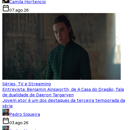
Camila Hortencio
07.ago.26
Séries, TV e Streaming
Entrevista: Benjamin Ainsworth, de A Casa do Dragão, fala
de dualidade de Daeron Targaryen
Jovem ator é um dos destaques da terceira temporada da
série
Pedro Siqueira
03.ago.26