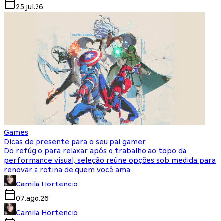
25.jul.26
Games
Dicas de presente para o seu pai gamer
Do refúgio para relaxar após o trabalho ao topo da
performance visual, seleção reúne opções sob medida para
renovar a rotina de quem você ama
Camila Hortencio
07.ago.26
Camila Hortencio