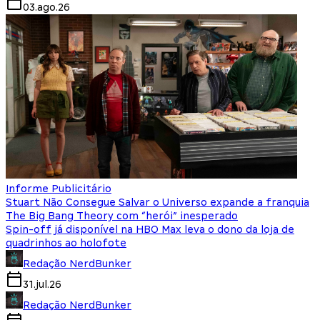
03.ago.26
Informe Publicitário
Stuart Não Consegue Salvar o Universo expande a franquia
The Big Bang Theory com “herói” inesperado
Spin-off já disponível na HBO Max leva o dono da loja de
quadrinhos ao holofote
Redação NerdBunker
31.jul.26
Redação NerdBunker