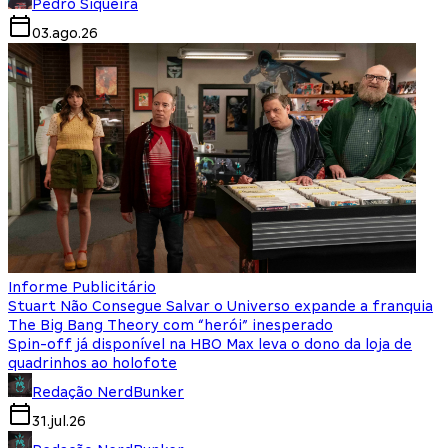
Pedro Siqueira
03.ago.26
Informe Publicitário
Stuart Não Consegue Salvar o Universo expande a franquia
The Big Bang Theory com “herói” inesperado
Spin-off já disponível na HBO Max leva o dono da loja de
quadrinhos ao holofote
Redação NerdBunker
31.jul.26