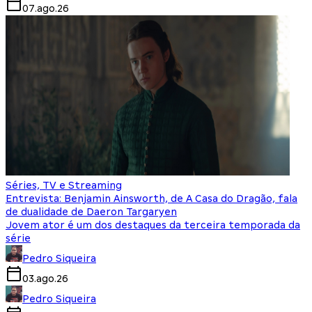
07.ago.26
Séries, TV e Streaming
Entrevista: Benjamin Ainsworth, de A Casa do Dragão, fala
de dualidade de Daeron Targaryen
Jovem ator é um dos destaques da terceira temporada da
série
Pedro Siqueira
03.ago.26
Pedro Siqueira