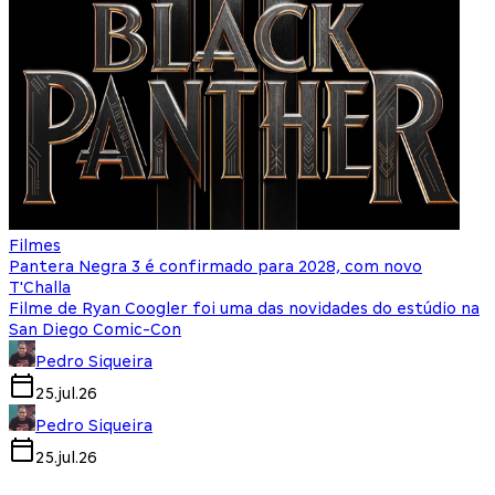
Filmes
Pantera Negra 3 é confirmado para 2028, com novo
T'Challa
Filme de Ryan Coogler foi uma das novidades do estúdio na
San Diego Comic-Con
Pedro Siqueira
25.jul.26
Pedro Siqueira
25.jul.26