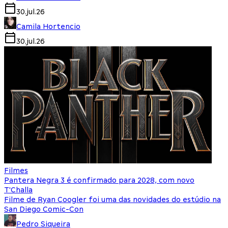
30.jul.26
Camila Hortencio
30.jul.26
Filmes
Pantera Negra 3 é confirmado para 2028, com novo
T'Challa
Filme de Ryan Coogler foi uma das novidades do estúdio na
San Diego Comic-Con
Pedro Siqueira