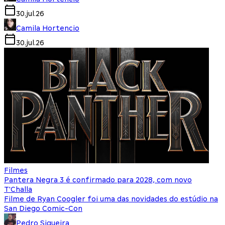
30.jul.26
Camila Hortencio
30.jul.26
Filmes
Pantera Negra 3 é confirmado para 2028, com novo
T'Challa
Filme de Ryan Coogler foi uma das novidades do estúdio na
San Diego Comic-Con
Pedro Siqueira