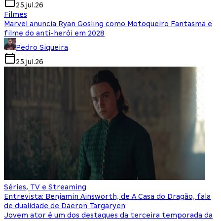
25.jul.26
Filmes
Marvel anuncia Ryan Gosling como Motoqueiro Fantasma e
filme do anti-herói em 2028
Pedro Siqueira
25.jul.26
Séries, TV e Streaming
Entrevista: Benjamin Ainsworth, de A Casa do Dragão, fala
de dualidade de Daeron Targaryen
Jovem ator é um dos destaques da terceira temporada da