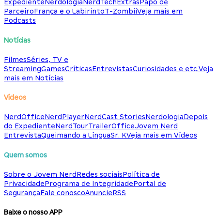
Expediente
Nerdologia
NerdTech
Extras
Papo de
Parceiro
França e o Labirinto
T-Zombii
Veja mais em
Podcasts
Notícias
Filmes
Séries, TV e
Streaming
Games
Críticas
Entrevistas
Curiosidades e etc.
Veja
mais em Notícias
Vídeos
NerdOffice
NerdPlayer
NerdCast Stories
Nerdologia
Depois
do Expediente
NerdTour
TrailerOffice
Jovem Nerd
Entrevista
Queimando a Língua
Sr. K
Veja mais em Vídeos
Quem somos
Sobre o Jovem Nerd
Redes sociais
Política de
Privacidade
Programa de Integridade
Portal de
Segurança
Fale conosco
Anuncie
RSS
Baixe o nosso APP