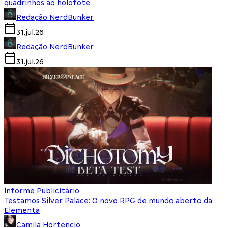
quadrinhos ao holofote
Redação NerdBunker
31.jul.26
Redação NerdBunker
31.jul.26
Informe Publicitário
Testamos Silver Palace: O novo RPG de mundo aberto da
Elementa
Camila Hortencio