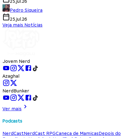
25.jul.26
Pedro Siqueira
25.jul.26
Veja mais Notícias
Jovem Nerd
Azaghal
NerdBunker
Ver mais
Podcasts
NerdCast
NerdCast RPG
Caneca de Mamicas
Depois do