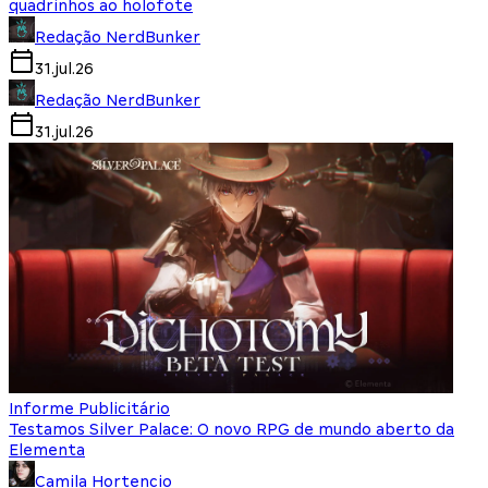
quadrinhos ao holofote
Redação NerdBunker
31.jul.26
Redação NerdBunker
31.jul.26
Informe Publicitário
Testamos Silver Palace: O novo RPG de mundo aberto da
Elementa
Camila Hortencio