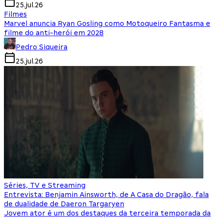
25.jul.26
Filmes
Marvel anuncia Ryan Gosling como Motoqueiro Fantasma e
filme do anti-herói em 2028
Pedro Siqueira
25.jul.26
Séries, TV e Streaming
Entrevista: Benjamin Ainsworth, de A Casa do Dragão, fala
de dualidade de Daeron Targaryen
Jovem ator é um dos destaques da terceira temporada da