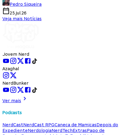
Pedro Siqueira
25.jul.26
Veja mais Notícias
Jovem Nerd
Azaghal
NerdBunker
Ver mais
Podcasts
NerdCast
NerdCast RPG
Caneca de Mamicas
Depois do
Expediente
Nerdologia
NerdTech
Extras
Papo de