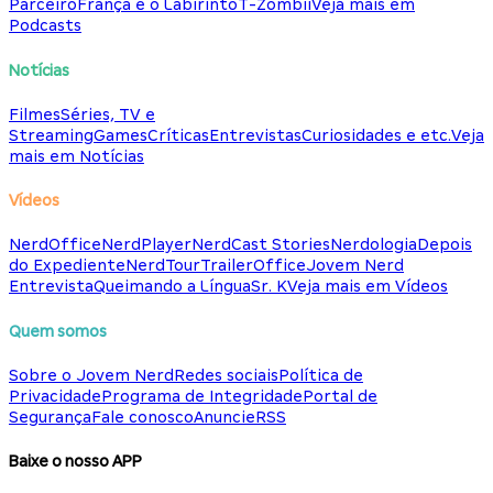
Parceiro
França e o Labirinto
T-Zombii
Veja mais em
Podcasts
Notícias
Filmes
Séries, TV e
Streaming
Games
Críticas
Entrevistas
Curiosidades e etc.
Veja
mais em Notícias
Vídeos
NerdOffice
NerdPlayer
NerdCast Stories
Nerdologia
Depois
do Expediente
NerdTour
TrailerOffice
Jovem Nerd
Entrevista
Queimando a Língua
Sr. K
Veja mais em Vídeos
Quem somos
Sobre o Jovem Nerd
Redes sociais
Política de
Privacidade
Programa de Integridade
Portal de
Segurança
Fale conosco
Anuncie
RSS
Baixe o nosso APP