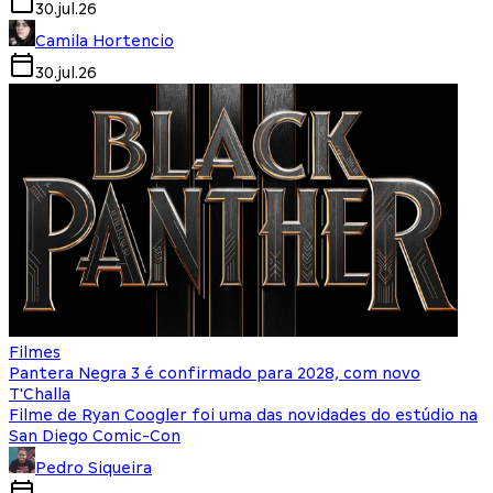
30.jul.26
Camila Hortencio
30.jul.26
Filmes
Pantera Negra 3 é confirmado para 2028, com novo
T'Challa
Filme de Ryan Coogler foi uma das novidades do estúdio na
San Diego Comic-Con
Pedro Siqueira