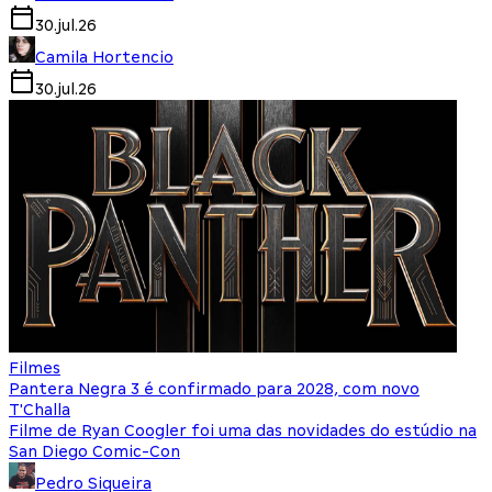
30.jul.26
Camila Hortencio
30.jul.26
Filmes
Pantera Negra 3 é confirmado para 2028, com novo
T'Challa
Filme de Ryan Coogler foi uma das novidades do estúdio na
San Diego Comic-Con
Pedro Siqueira