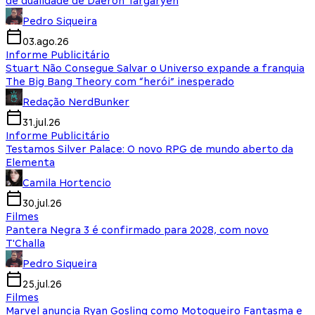
de dualidade de Daeron Targaryen
Pedro Siqueira
03.ago.26
Informe Publicitário
Stuart Não Consegue Salvar o Universo expande a franquia
The Big Bang Theory com “herói” inesperado
Redação NerdBunker
31.jul.26
Informe Publicitário
Testamos Silver Palace: O novo RPG de mundo aberto da
Elementa
Camila Hortencio
30.jul.26
Filmes
Pantera Negra 3 é confirmado para 2028, com novo
T'Challa
Pedro Siqueira
25.jul.26
Filmes
Marvel anuncia Ryan Gosling como Motoqueiro Fantasma e