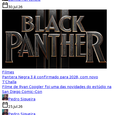
30.jul.26
Filmes
Pantera Negra 3 é confirmado para 2028, com novo
T'Challa
Filme de Ryan Coogler foi uma das novidades do estúdio na
San Diego Comic-Con
Pedro Siqueira
25.jul.26
Pedro Siqueira