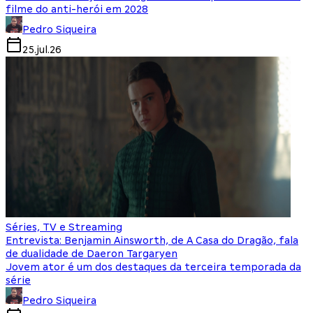
filme do anti-herói em 2028
Pedro Siqueira
25.jul.26
Séries, TV e Streaming
Entrevista: Benjamin Ainsworth, de A Casa do Dragão, fala
de dualidade de Daeron Targaryen
Jovem ator é um dos destaques da terceira temporada da
série
Pedro Siqueira