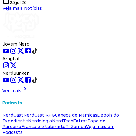
25.jul.26
Veja mais Notícias
Jovem Nerd
Azaghal
NerdBunker
Ver mais
Podcasts
NerdCast
NerdCast RPG
Caneca de Mamicas
Depois do
Expediente
Nerdologia
NerdTech
Extras
Papo de
Parceiro
França e o Labirinto
T-Zombii
Veja mais em
Podcasts