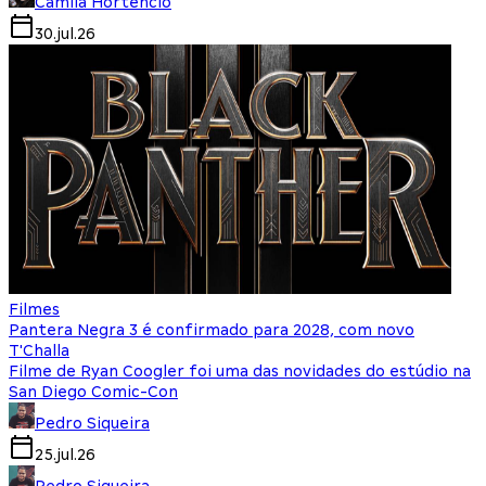
Camila Hortencio
30.jul.26
Filmes
Pantera Negra 3 é confirmado para 2028, com novo
T'Challa
Filme de Ryan Coogler foi uma das novidades do estúdio na
San Diego Comic-Con
Pedro Siqueira
25.jul.26
Pedro Siqueira