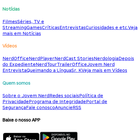
Notícias
Filmes
Séries, TV e
Streaming
Games
Críticas
Entrevistas
Curiosidades e etc.
Veja
mais em Notícias
Vídeos
NerdOffice
NerdPlayer
NerdCast Stories
Nerdologia
Depois
do Expediente
NerdTour
TrailerOffice
Jovem Nerd
Entrevista
Queimando a Língua
Sr. K
Veja mais em Vídeos
Quem somos
Sobre o Jovem Nerd
Redes sociais
Política de
Privacidade
Programa de Integridade
Portal de
Segurança
Fale conosco
Anuncie
RSS
Baixe o nosso APP