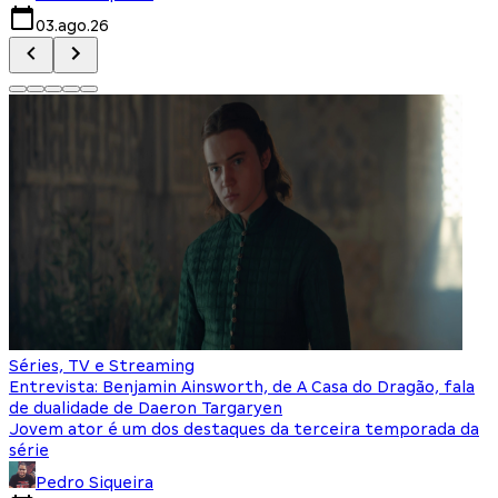
03.ago.26
Séries, TV e Streaming
Entrevista: Benjamin Ainsworth, de A Casa do Dragão, fala
de dualidade de Daeron Targaryen
Jovem ator é um dos destaques da terceira temporada da
série
Pedro Siqueira