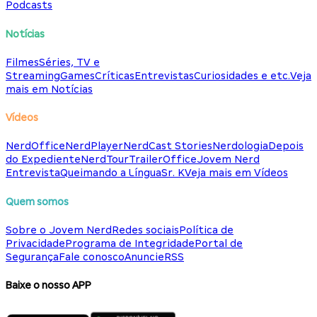
Podcasts
Notícias
Filmes
Séries, TV e
Streaming
Games
Críticas
Entrevistas
Curiosidades e etc.
Veja
mais em Notícias
Vídeos
NerdOffice
NerdPlayer
NerdCast Stories
Nerdologia
Depois
do Expediente
NerdTour
TrailerOffice
Jovem Nerd
Entrevista
Queimando a Língua
Sr. K
Veja mais em Vídeos
Quem somos
Sobre o Jovem Nerd
Redes sociais
Política de
Privacidade
Programa de Integridade
Portal de
Segurança
Fale conosco
Anuncie
RSS
Baixe o nosso APP