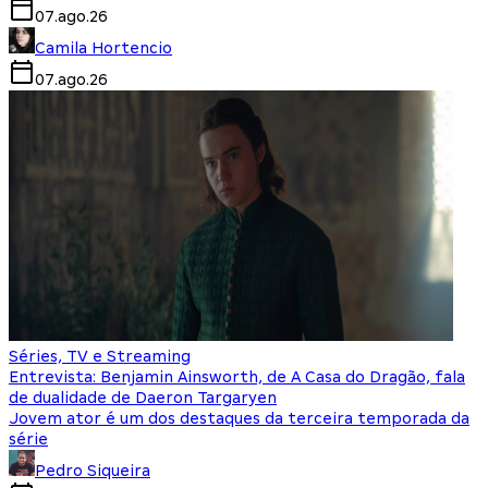
07.ago.26
Camila Hortencio
07.ago.26
Séries, TV e Streaming
Entrevista: Benjamin Ainsworth, de A Casa do Dragão, fala
de dualidade de Daeron Targaryen
Jovem ator é um dos destaques da terceira temporada da
série
Pedro Siqueira