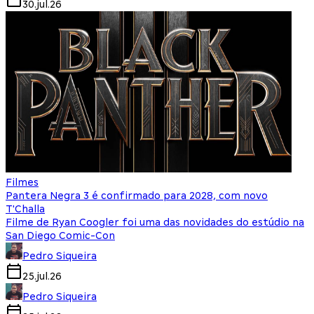
30.jul.26
Filmes
Pantera Negra 3 é confirmado para 2028, com novo
T'Challa
Filme de Ryan Coogler foi uma das novidades do estúdio na
San Diego Comic-Con
Pedro Siqueira
25.jul.26
Pedro Siqueira