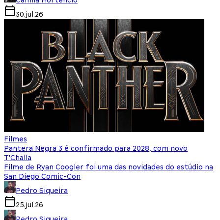
30.jul.26
Filmes
Pantera Negra 3 é confirmado para 2028, com novo
T'Challa
Filme de Ryan Coogler foi uma das novidades do estúdio na
San Diego Comic-Con
Pedro Siqueira
25.jul.26
Pedro Siqueira