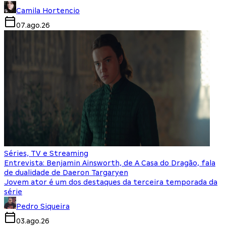
Camila Hortencio
07.ago.26
Séries, TV e Streaming
Entrevista: Benjamin Ainsworth, de A Casa do Dragão, fala
de dualidade de Daeron Targaryen
Jovem ator é um dos destaques da terceira temporada da
série
Pedro Siqueira
03.ago.26