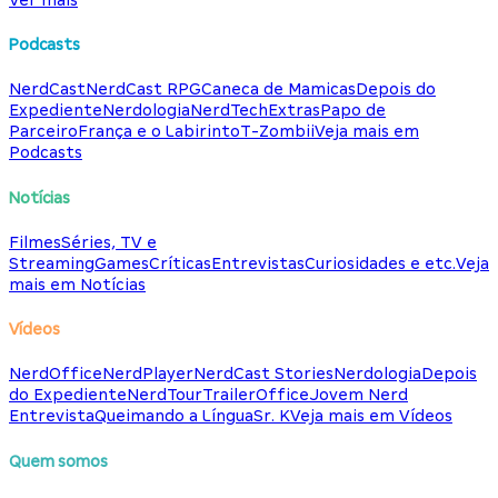
Podcasts
NerdCast
NerdCast RPG
Caneca de Mamicas
Depois do
Expediente
Nerdologia
NerdTech
Extras
Papo de
Parceiro
França e o Labirinto
T-Zombii
Veja mais em
Podcasts
Notícias
Filmes
Séries, TV e
Streaming
Games
Críticas
Entrevistas
Curiosidades e etc.
Veja
mais em Notícias
Vídeos
NerdOffice
NerdPlayer
NerdCast Stories
Nerdologia
Depois
do Expediente
NerdTour
TrailerOffice
Jovem Nerd
Entrevista
Queimando a Língua
Sr. K
Veja mais em Vídeos
Quem somos