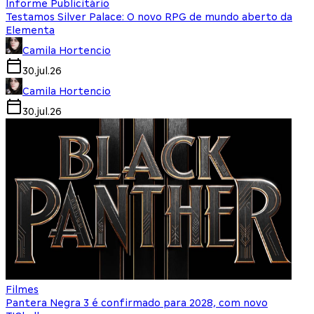
Informe Publicitário
Testamos Silver Palace: O novo RPG de mundo aberto da
Elementa
Camila Hortencio
30.jul.26
Camila Hortencio
30.jul.26
Filmes
Pantera Negra 3 é confirmado para 2028, com novo