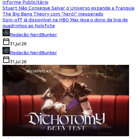
Informe Publicitário
Stuart Não Consegue Salvar o Universo expande a franquia
The Big Bang Theory com “herói” inesperado
Spin-off já disponível na HBO Max leva o dono da loja de
quadrinhos ao holofote
Redação NerdBunker
31.jul.26
Redação NerdBunker
31.jul.26