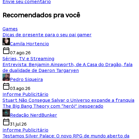
Envie seu comentário
Recomendados pra você
Games
Dicas de presente para o seu pai gamer
Camila Hortencio
07.ago.26
Séries, TV e Streaming
Entrevista: Benjamin Ainsworth, de A Casa do Dragão, fala
de dualidade de Daeron Targaryen
Pedro Siqueira
03.ago.26
Informe Publicitário
Stuart Não Consegue Salvar o Universo expande a franquia
The Big Bang Theory com “herói” inesperado
Redação NerdBunker
31.jul.26
Informe Publicitário
Testamos Silver Palace: O novo RPG de mundo aberto da