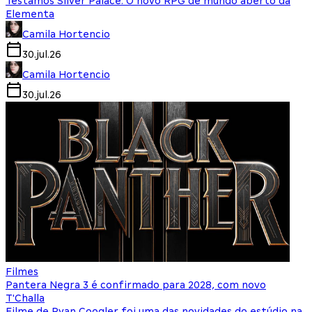
Testamos Silver Palace: O novo RPG de mundo aberto da
Elementa
Camila Hortencio
30.jul.26
Camila Hortencio
30.jul.26
Filmes
Pantera Negra 3 é confirmado para 2028, com novo
T'Challa
Filme de Ryan Coogler foi uma das novidades do estúdio na