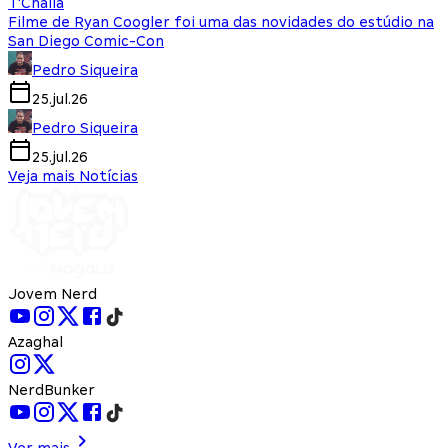
T'Challa
Filme de Ryan Coogler foi uma das novidades do estúdio na
San Diego Comic-Con
Pedro Siqueira
25.jul.26
Pedro Siqueira
25.jul.26
Veja mais Notícias
Jovem Nerd
Azaghal
NerdBunker
Ver mais