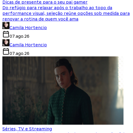
Dicas de presente para o seu pai gamer
Do refúgio para relaxar após o trabalho ao topo da
performance visual, seleção reúne opções sob medida para
renovar a rotina de quem você ama
Camila Hortencio
07.ago.26
Camila Hortencio
07.ago.26
Séries, TV e Streaming