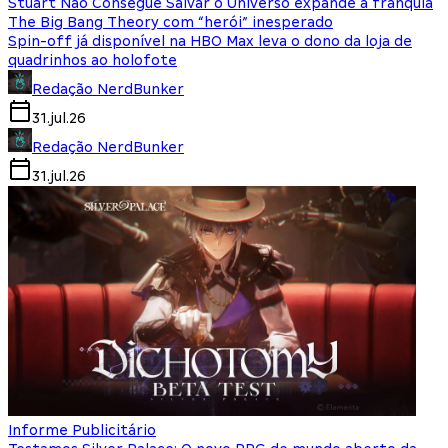
Stuart Não Consegue Salvar o Universo expande a franquia
The Big Bang Theory com “herói” inesperado
Spin-off já disponível na HBO Max leva o dono da loja de
quadrinhos ao holofote
Redação NerdBunker
31.jul.26
Redação NerdBunker
31.jul.26
Informe Publicitário