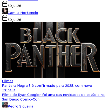
30.jul.26
Camila Hortencio
30.jul.26
Filmes
Pantera Negra 3 é confirmado para 2028, com novo
T'Challa
Filme de Ryan Coogler foi uma das novidades do estúdio na
San Diego Comic-Con
Pedro Siqueira