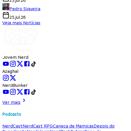
25.jul.26
Pedro Siqueira
25.jul.26
Veja mais Notícias
Jovem Nerd
Azaghal
NerdBunker
Ver mais
Podcasts
NerdCast
NerdCast RPG
Caneca de Mamicas
Depois do