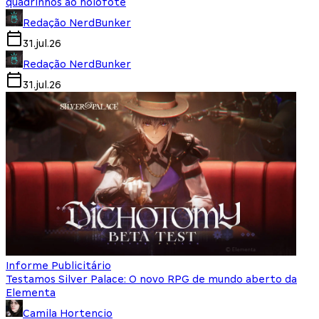
quadrinhos ao holofote
Redação NerdBunker
31.jul.26
Redação NerdBunker
31.jul.26
Informe Publicitário
Testamos Silver Palace: O novo RPG de mundo aberto da
Elementa
Camila Hortencio