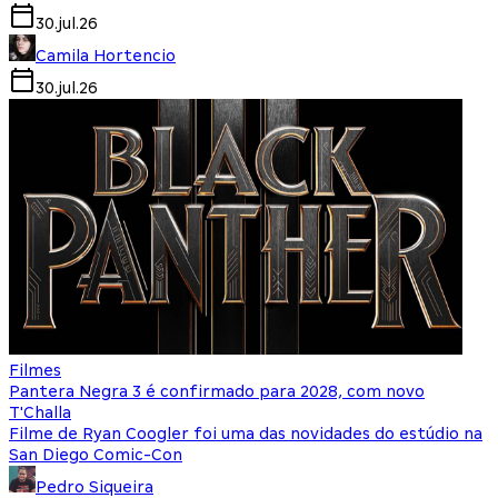
30.jul.26
Camila Hortencio
30.jul.26
Filmes
Pantera Negra 3 é confirmado para 2028, com novo
T'Challa
Filme de Ryan Coogler foi uma das novidades do estúdio na
San Diego Comic-Con
Pedro Siqueira