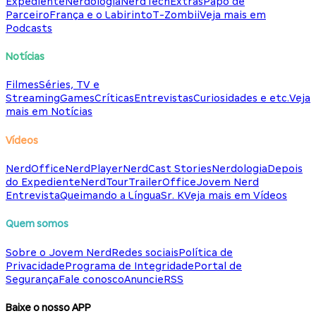
Expediente
Nerdologia
NerdTech
Extras
Papo de
Parceiro
França e o Labirinto
T-Zombii
Veja mais em
Podcasts
Notícias
Filmes
Séries, TV e
Streaming
Games
Críticas
Entrevistas
Curiosidades e etc.
Veja
mais em Notícias
Vídeos
NerdOffice
NerdPlayer
NerdCast Stories
Nerdologia
Depois
do Expediente
NerdTour
TrailerOffice
Jovem Nerd
Entrevista
Queimando a Língua
Sr. K
Veja mais em Vídeos
Quem somos
Sobre o Jovem Nerd
Redes sociais
Política de
Privacidade
Programa de Integridade
Portal de
Segurança
Fale conosco
Anuncie
RSS
Baixe o nosso APP