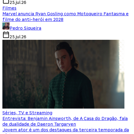
25.jul.26
Filmes
Marvel anuncia Ryan Gosling como Motoqueiro Fantasma e
filme do anti-herói em 2028
Pedro Siqueira
25.jul.26
Séries, TV e Streaming
Entrevista: Benjamin Ainsworth, de A Casa do Dragão, fala
de dualidade de Daeron Targaryen
Jovem ator é um dos destaques da terceira temporada da