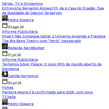
Séries, TV e Streaming
Entrevista: Benjamin Ainsworth, de A Casa do Dragão, fala
de dualidade de Daeron Targaryen
Pedro Siqueira
03.ago.26
Informe Publicitário
Stuart Não Consegue Salvar o Universo expande a franquia
The Big Bang Theory com “herói” inesperado
Redação NerdBunker
31.jul.26
Informe Publicitário
Testamos Silver Palace: O novo RPG de mundo aberto da
Elementa
Camila Hortencio
30.jul.26
Filmes
Pantera Negra 3 é confirmado para 2028, com novo
T'Challa
Pedro Siqueira