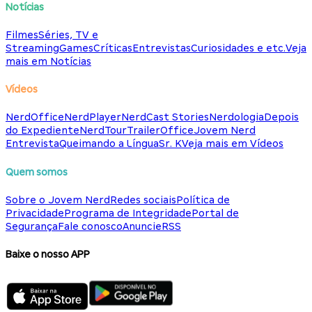
Notícias
Filmes
Séries, TV e
Streaming
Games
Críticas
Entrevistas
Curiosidades e etc.
Veja
mais em Notícias
Vídeos
NerdOffice
NerdPlayer
NerdCast Stories
Nerdologia
Depois
do Expediente
NerdTour
TrailerOffice
Jovem Nerd
Entrevista
Queimando a Língua
Sr. K
Veja mais em Vídeos
Quem somos
Sobre o Jovem Nerd
Redes sociais
Política de
Privacidade
Programa de Integridade
Portal de
Segurança
Fale conosco
Anuncie
RSS
Baixe o nosso APP