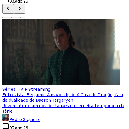
03.ago.26
Séries, TV e Streaming
Entrevista: Benjamin Ainsworth, de A Casa do Dragão, fala
de dualidade de Daeron Targaryen
Jovem ator é um dos destaques da terceira temporada da
série
Pedro Siqueira
03.ago.26