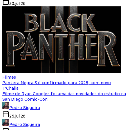
30.jul.26
Filmes
Pantera Negra 3 é confirmado para 2028, com novo
T'Challa
Filme de Ryan Coogler foi uma das novidades do estúdio na
San Diego Comic-Con
Pedro Siqueira
25.jul.26
Pedro Siqueira