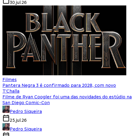
30.jul.26
Filmes
Pantera Negra 3 é confirmado para 2028, com novo
T'Challa
Filme de Ryan Coogler foi uma das novidades do estúdio na
San Diego Comic-Con
Pedro Siqueira
25.jul.26
Pedro Siqueira