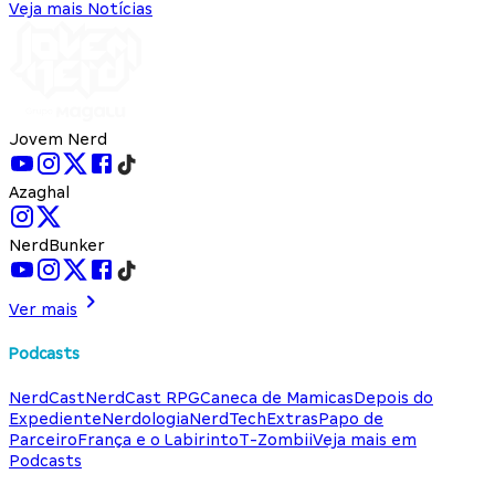
Veja mais Notícias
Jovem Nerd
Azaghal
NerdBunker
Ver mais
Podcasts
NerdCast
NerdCast RPG
Caneca de Mamicas
Depois do
Expediente
Nerdologia
NerdTech
Extras
Papo de
Parceiro
França e o Labirinto
T-Zombii
Veja mais em
Podcasts