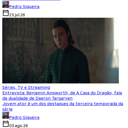
Pedro Siqueira
25.jul.26
Séries, TV e Streaming
Entrevista: Benjamin Ainsworth, de A Casa do Dragão, fala
de dualidade de Daeron Targaryen
Jovem ator é um dos destaques da terceira temporada da
série
Pedro Siqueira
03.ago.26